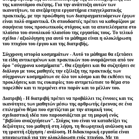
της καινοτόμου σκέψης. Για την ανάπτυξη αυτών των
ικανοτήτων, τα ανεξάρτητα εργαστήρια επαγγελματικής
πρακτικής, με την προώθηση των διαπραγματευόμενων έργων
είναι πολύ σημαντικά. Οι σπουδαστές πρέπει να καθορίζουν με
σαφήνεια τους προσωπικούς στόχους και τα αποτελέσματα στο
πλαίσιο του συνολικού πλαισίου της εργασίας τους. Το τελικό
σχέδιο / αξιολόγηση για αυτό το μάθημα είναι η ολοκλήρωση
του πτυχίου του έργου και της διατριβής.
Σύγχρονη ιστορία κοσμημάτων - Αυτό το μάθημα θα εξετάσει
τα είδη αντικειμένων και πρακτικών που ονομάζονται από τον
όρο "σύγχρονα κοσμήματα". Θα εξηγήσει και θα συζητήσει σε
διάλογο με τους μαθητές την εξέλιξη της πρακτικής των
σύγχρονων κοσμημάτων σε όλο τον κόσμο και θα εκθέσει τις
προκλήσεις και τις ευκαιρίες που αντιμετώπισε το θέμα στο
παρελθόν και τι περιμένει στο παρόν και το μέλλον του.
Διατριβή - Η διατριβή πρέπει να προβάλλει τις έννοιες και τις
ικανότητες των μαθητών μέσω της αρθρωτής έρευνας σε ένα
επιλεγμένο θέμα που σχετίζεται με την ατομική τους
σχεδιαστική ιδέα που παρουσιάζεται με τη μορφή ενός
"βιβλίου αναζητήσεων". Στόχος του είναι να καταδείξει τις
δεξιότητες του μαθητή στη λήψη, τη θεωρητική ανάλυση και
τη γραπτή εξήγηση / ανάλυση. Η διδακτορική εργασία είναι
υποχρεωτική για την ολοκλήρωση ενός πτυχίου. Με τη