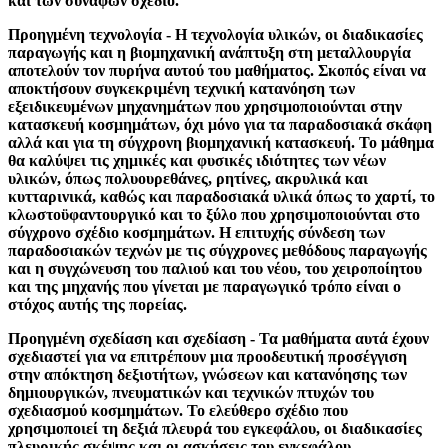
και των συναφών σχέδιο.
Προηγμένη τεχνολογία - Η τεχνολογία υλικών, οι διαδικασίες
παραγωγής και η βιομηχανική ανάπτυξη στη μεταλλουργία
αποτελούν τον πυρήνα αυτού του μαθήματος. Σκοπός είναι να
αποκτήσουν συγκεκριμένη τεχνική κατανόηση των
εξειδικευμένων μηχανημάτων που χρησιμοποιούνται στην
κατασκευή κοσμημάτων, όχι μόνο για τα παραδοσιακά σκάφη
αλλά και για τη σύγχρονη βιομηχανική κατασκευή. Το μάθημα
θα καλύψει τις χημικές και φυσικές ιδιότητες των νέων
υλικών, όπως πολυουρεθάνες, ρητίνες, ακρυλικά και
κυτταρινικά, καθώς και παραδοσιακά υλικά όπως το χαρτί, το
κλωστοϋφαντουργικό και το ξύλο που χρησιμοποιούνται στο
σύγχρονο σχέδιο κοσμημάτων. Η επιτυχής σύνδεση των
παραδοσιακών τεχνών με τις σύγχρονες μεθόδους παραγωγής
και η συγχώνευση του παλιού και του νέου, του χειροποίητου
και της μηχανής που γίνεται με παραγωγικό τρόπο είναι ο
στόχος αυτής της πορείας.
Προηγμένη σχεδίαση και σχεδίαση - Τα μαθήματα αυτά έχουν
σχεδιαστεί για να επιτρέπουν μια προοδευτική προσέγγιση
στην απόκτηση δεξιοτήτων, γνώσεων και κατανόησης των
δημιουργικών, πνευματικών και τεχνικών πτυχών του
σχεδιασμού κοσμημάτων. Το ελεύθερο σχέδιο που
χρησιμοποιεί τη δεξιά πλευρά του εγκεφάλου, οι διαδικασίες
πλευρικής σκέψης και οι ασκήσεις του εγκεφάλου