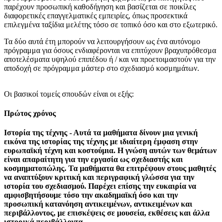
παρέχουν προσωπική καθοδήγηση και βασίζεται σε ποικίλες
διαφορετικές επαγγελματικές εμπειρίες, όπως προσεκτικά
επιλεγμένα ταξίδια μελέτης τόσο σε τοπικό όσο και στο εξωτερικό.
Τα δύο αυτά έτη μπορούν να λειτουργήσουν ως ένα αυτόνομο
πρόγραμμα για όσους ενδιαφέρονται να επιτύχουν βραχυπρόθεσμα
αποτελέσματα υψηλού επιπέδου ή / και να προετοιμαστούν για την
αποδοχή σε πρόγραμμα μάστερ στο σχεδιασμό κοσμημάτων.
Οι βασικοί τομείς σπουδών είναι οι εξής:
Πρώτος χρόνος
Ιστορία της τέχνης - Αυτά τα μαθήματα δίνουν μια γενική
εικόνα της ιστορίας της τέχνης με ιδιαίτερη έμφαση στην
ευρωπαϊκή τέχνη και κοστούμια. Η γνώση αυτών των θεμάτων
είναι απαραίτητη για την εργασία ως σχεδιαστής και
κοσμηματοπώλης. Τα μαθήματα θα επιτρέψουν στους μαθητές
να αναπτύξουν κριτική και περιγραφική γλώσσα για την
ιστορία του σχεδιασμού. Παρέχει επίσης την ευκαιρία να
αμφισβητήσουμε τόσο την ακαδημαϊκή όσο και την
προσωπική κατανόηση αντικειμένων, αντικειμένων και
περιβάλλοντος, με επισκέψεις σε μουσεία, εκθέσεις και άλλα
ιστορικά περιβάλλοντα.