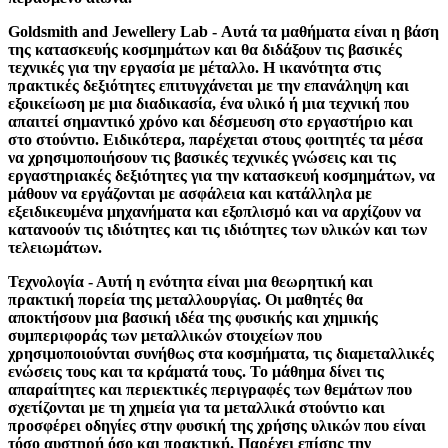
Goldsmith and Jewellery Lab - Αυτά τα μαθήματα είναι η βάση
της κατασκευής κοσμημάτων και θα διδάξουν τις βασικές
τεχνικές για την εργασία με μέταλλο. Η ικανότητα στις
πρακτικές δεξιότητες επιτυγχάνεται με την επανάληψη και
εξοικείωση με μια διαδικασία, ένα υλικό ή μια τεχνική που
απαιτεί σημαντικό χρόνο και δέσμευση στο εργαστήριο και
στο στούντιο. Ειδικότερα, παρέχεται στους φοιτητές τα μέσα
να χρησιμοποιήσουν τις βασικές τεχνικές γνώσεις και τις
εργαστηριακές δεξιότητες για την κατασκευή κοσμημάτων, να
μάθουν να εργάζονται με ασφάλεια και κατάλληλα με
εξειδικευμένα μηχανήματα και εξοπλισμό και να αρχίζουν να
κατανοούν τις ιδιότητες και τις ιδιότητες των υλικών και των
τελειωμάτων.
Τεχνολογία - Αυτή η ενότητα είναι μια θεωρητική και
πρακτική πορεία της μεταλλουργίας. Οι μαθητές θα
αποκτήσουν μια βασική ιδέα της φυσικής και χημικής
συμπεριφοράς των μεταλλικών στοιχείων που
χρησιμοποιούνται συνήθως στα κοσμήματα, τις διαμεταλλικές
ενώσεις τους και τα κράματά τους. Το μάθημα δίνει τις
απαραίτητες και περιεκτικές περιγραφές των θεμάτων που
σχετίζονται με τη χημεία για τα μεταλλικά στούντιο και
προσφέρει οδηγίες στην φυσική της χρήσης υλικών που είναι
τόσο αυστηρή όσο και πρακτική. Παρέχει επίσης την