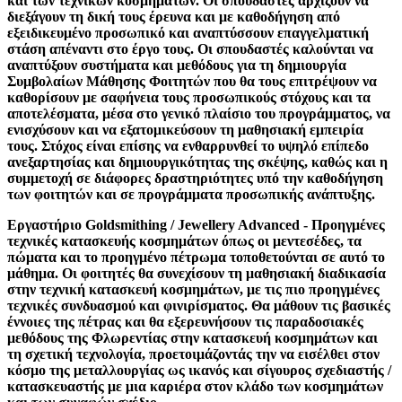
και των τεχνικών κοσμημάτων. Οι σπουδαστές αρχίζουν να
διεξάγουν τη δική τους έρευνα και με καθοδήγηση από
εξειδικευμένο προσωπικό και αναπτύσσουν επαγγελματική
στάση απέναντι στο έργο τους. Οι σπουδαστές καλούνται να
αναπτύξουν συστήματα και μεθόδους για τη δημιουργία
Συμβολαίων Μάθησης Φοιτητών που θα τους επιτρέψουν να
καθορίσουν με σαφήνεια τους προσωπικούς στόχους και τα
αποτελέσματα, μέσα στο γενικό πλαίσιο του προγράμματος, να
ενισχύσουν και να εξατομικεύσουν τη μαθησιακή εμπειρία
τους. Στόχος είναι επίσης να ενθαρρυνθεί το υψηλό επίπεδο
ανεξαρτησίας και δημιουργικότητας της σκέψης, καθώς και η
συμμετοχή σε διάφορες δραστηριότητες υπό την καθοδήγηση
των φοιτητών και σε προγράμματα προσωπικής ανάπτυξης.
Εργαστήριο Goldsmithing / Jewellery Advanced - Προηγμένες
τεχνικές κατασκευής κοσμημάτων όπως οι μεντεσέδες, τα
πώματα και το προηγμένο πέτρωμα τοποθετούνται σε αυτό το
μάθημα. Οι φοιτητές θα συνεχίσουν τη μαθησιακή διαδικασία
στην τεχνική κατασκευή κοσμημάτων, με τις πιο προηγμένες
τεχνικές συνδυασμού και φινιρίσματος. Θα μάθουν τις βασικές
έννοιες της πέτρας και θα εξερευνήσουν τις παραδοσιακές
μεθόδους της Φλωρεντίας στην κατασκευή κοσμημάτων και
τη σχετική τεχνολογία, προετοιμάζοντάς την να εισέλθει στον
κόσμο της μεταλλουργίας ως ικανός και σίγουρος σχεδιαστής /
κατασκευαστής με μια καριέρα στον κλάδο των κοσμημάτων