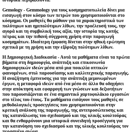
Gemology - Gemmology για τους κοσμηματοπωλεία δίνει μια
εισαγωγή στον κόσμο των πετρών που χρησιμοποιούνται στο
κόσμημα. Οι μαθητές θα μάθουν για τα χαρακτηριστικά των
πολύτιμων και ημιπολύτιμων λίθων, την προέλευσή τους, την
αγορά και τη συμβολική τους αξία, την ιστορία της κοπής
πέτρας και την πιθανή σύγχρονη χρήση στην παραγωγή
κοσμημάτων. Ιδιαίτερη έμφαση δίνεται στην ηθική ερώτηση
σχετικά με τη χρήση και την εξόρυξη πολύτιμων λίθων.
Η Δημιουργική Διαδικασία - Αυτά τα μαθήματα είναι τα πρώτα
βήματα στη δημιουργία, ανάπτυξη και επικοινωνία
δημιουργικών ιδεών μέσα από μια ποικιλία οπτικών
φαινομένων, στυλ παρουσίασης και καλλιτεχνικής παραγωγής.
Η αναζήτηση έμπνευσης για την ανάπτυξη μεμονωμένων
έργων, η μεταφορά ιδεών από ένα μέσο σε άλλο θα οδηγήσει
στην απόκτηση και εφαρμογή των γνώσεων και δεξιοτήτων
που παρουσιάζονται σε ένα σημαντικό χαρτοφυλάκιο εργασιών
στο τέλος του έτους. Τα μαθήματα εισάγουν τους μαθητές σε
μεθοδολογικές προσεγγίσεις που χρησιμοποιούνται στην
κριτική ανάλυση της παραγωγής, της αντιπροσώπευσης και
της κατανάλωσης του σχεδιασμού και της υλικής κουλτούρας
και θα ενθαρρύνουν μια ιστορικά συνειδητή προσέγγιση για
την κατανόηση του σχεδιασμού και της υλικής κουλτούρας τον
περασμένο αιώνα.