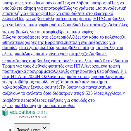
υποτροφίες στο educations.com
Πώς να λάβετε υποτροφία
Πώς να
υποβάλετε αίτηση για υποτροφία
Πώς να γράψετε μια συνοδευτική
επιστολή για υποτροφία
Πώς να σπουδάσετε στο εξωτερικό
δωρεάν
Πώς να λάβετε αθλητική υποτροφία στις ΗΠΑ
Συμβουλές
για να λάβετε υποτροφία από το Σουηδικό Ινστιτούτο
👉 Δείτε όλες
τις συμβουλές για υποτροφίες
Βρείτε υποτροφίες
Πώς να σπουδάσετε στο εξωτερικό
Αξίζει τον κόπο το κολέγιο;
Οι
φθηνότερες χώρες της Ευρώπης
Επιστολή ενδιαφέροντος για
σπουδές στο εξωτερικό
Πώς να υποβάλετε αίτηση σε σχολές του
εξωτερικού
Διαχείριση χρόνου για φοιτητές
👉 Διαβάστε
περισσότερες συμβουλές για σπουδές στο εξωτερικό
Τα σχέδια του
Τραμπ για τους διεθνείς φοιτητές στις ΗΠΑ
Ανερχόμενα τριετή
προπτυχιακά προγράμματα
Αλλαγές στην πολιτική θεωρήσεων F-1
στις ΗΠΑ το 2024
Η Ολλανδία περικόπτει τους προϋπολογισμούς
της τριτοβάθμιας εκπαίδευσης
Τα ασιατικά πανεπιστήμια
καλωσορίζουν ξένους φοιτητές
Τα βρετανικά πανεπιστήμια
αυξάνουν το ανώτατο όριο διδάκτρων στις 9.535 λίρες Αγγλίας
👉
Διαβάστε περισσότερες ειδήσεις για σπουδές στο
εξωτερικό
Περιήγηση σε όλα τα άρθρα
Προγράμματα