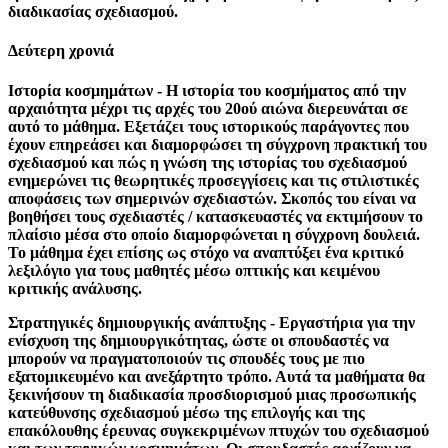
διαδικασίας σχεδιασμού.
Δεύτερη χρονιά
Ιστορία κοσμημάτων - Η ιστορία του κοσμήματος από την
αρχαιότητα μέχρι τις αρχές του 20ού αιώνα διερευνάται σε
αυτό το μάθημα. Εξετάζει τους ιστορικούς παράγοντες που
έχουν επηρεάσει και διαμορφώσει τη σύγχρονη πρακτική του
σχεδιασμού και πώς η γνώση της ιστορίας του σχεδιασμού
ενημερώνει τις θεωρητικές προσεγγίσεις και τις στιλιστικές
αποφάσεις των σημερινών σχεδιαστών. Σκοπός του είναι να
βοηθήσει τους σχεδιαστές / κατασκευαστές να εκτιμήσουν το
πλαίσιο μέσα στο οποίο διαμορφώνεται η σύγχρονη δουλειά.
Το μάθημα έχει επίσης ως στόχο να αναπτύξει ένα κριτικό
λεξιλόγιο για τους μαθητές μέσω οπτικής και κειμένου
κριτικής ανάλυσης.
Στρατηγικές δημιουργικής ανάπτυξης - Εργαστήρια για την
ενίσχυση της δημιουργικότητας, ώστε οι σπουδαστές να
μπορούν να πραγματοποιούν τις σπουδές τους με πιο
εξατομικευμένο και ανεξάρτητο τρόπο. Αυτά τα μαθήματα θα
ξεκινήσουν τη διαδικασία προσδιορισμού μιας προσωπικής
κατεύθυνσης σχεδιασμού μέσω της επιλογής και της
επακόλουθης έρευνας συγκεκριμένων πτυχών του σχεδιασμού