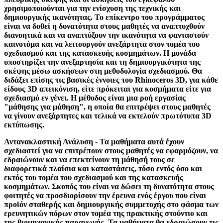
χρησιμοποιούνται για την ενίσχυση της τεχνικής και
δημιουργικής ικανότητας. Το επίκεντρο του προγράμματος
είναι να δοθεί η δυνατότητα στους μαθητές να αναπτυχθούν
διανοητικά και να αναπτύξουν την ικανότητα να φανταστούν
καινοτόμα και να λειτουργούν ανεξάρτητα στον τομέα του
σχεδιασμού και της κατασκευής κοσμημάτων. Η μονάδα
υποστηρίζει την ανεξαρτησία και τη δημιουργικότητα της
σκέψης μέσω ασκήσεων στη μεθοδολογία σχεδιασμού. Θα
διδάξει επίσης τις βασικές έννοιες του Rhinoceros 3D, για κάθε
είδους 3D απεικόνιση, είτε πρόκειται για κοσμήματα είτε για
σχεδιασμό εν γένει. Η μέθοδος είναι μια ροή εργασίας
"μάθησης για μάθηση", η οποία θα επιτρέψει στους μαθητές
να γίνουν ανεξάρτητες και τελικά να εκτελούν πρωτότυπα 3D
εκτύπωσης.
Αντανακλαστική Ανάλυση - Τα μαθήματα αυτά έχουν
σχεδιαστεί για να επιτρέπουν στους μαθητές να εφαρμόζουν, να
εδραιώνουν και να επεκτείνουν τη μάθησή τους σε
διαφορετικά πλαίσια και καταστάσεις, τόσο εντός όσο και
εκτός του τομέα του σχεδιασμού και της κατασκευής
κοσμημάτων. Σκοπός του είναι να δώσει τη δυνατότητα στους
φοιτητές να προσδιορίσουν την έρευνα ενός έργου που είναι
προϊόν σταθερής και δημιουργικής συμμετοχής στο φάσμα των
ερευνητικών πόρων στον τομέα της πρακτικής στούντιο και
της βιομηχανικής παραγωγής. Τα μαθήματα θα εδραιώσουν τις