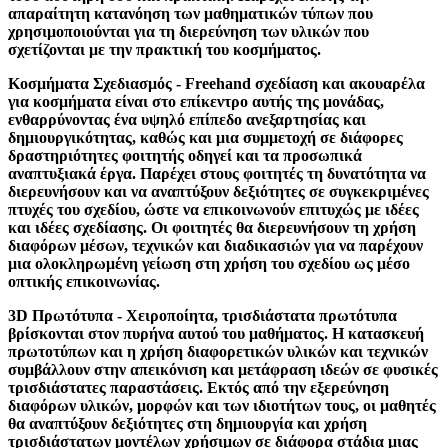
απαραίτητη κατανόηση των μαθηματικών τύπων που
χρησιμοποιούνται για τη διερεύνηση των υλικών που
σχετίζονται με την πρακτική του κοσμήματος.
Κοσμήματα Σχεδιασμός - Freehand σχεδίαση και ακουαρέλα
για κοσμήματα είναι στο επίκεντρο αυτής της μονάδας,
ενθαρρύνοντας ένα υψηλό επίπεδο ανεξαρτησίας και
δημιουργικότητας, καθώς και μια συμμετοχή σε διάφορες
δραστηριότητες φοιτητής οδηγεί και τα προσωπικά
αναπτυξιακά έργα. Παρέχει στους φοιτητές τη δυνατότητα να
διερευνήσουν και να αναπτύξουν δεξιότητες σε συγκεκριμένες
πτυχές του σχεδίου, ώστε να επικοινωνούν επιτυχώς με ιδέες
και ιδέες σχεδίασης. Οι φοιτητές θα διερευνήσουν τη χρήση
διαφόρων μέσων, τεχνικών και διαδικασιών για να παρέχουν
μια ολοκληρωμένη γείωση στη χρήση του σχεδίου ως μέσο
οπτικής επικοινωνίας.
3D Πρωτότυπα - Χειροποίητα, τρισδιάστατα πρωτότυπα
βρίσκονται στον πυρήνα αυτού του μαθήματος. Η κατασκευή
πρωτοτύπων και η χρήση διαφορετικών υλικών και τεχνικών
συμβάλλουν στην απεικόνιση και μετάφραση ιδεών σε φυσικές
τρισδιάστατες παραστάσεις. Εκτός από την εξερεύνηση
διαφόρων υλικών, μορφών και των ιδιοτήτων τους, οι μαθητές
θα αναπτύξουν δεξιότητες στη δημιουργία και χρήση
τρισδιάστατων μοντέλων χρήσιμων σε διάφορα στάδια μιας