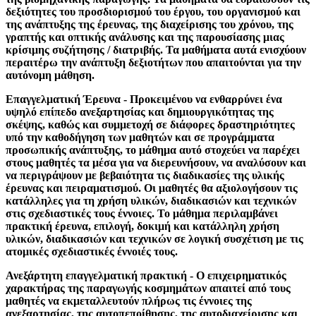
δεξιότητες του προσδιορισμού του έργου, του οργανισμού και
της ανάπτυξης της έρευνας, της διαχείρισης του χρόνου, της
γραπτής και οπτικής ανάλυσης και της παρουσίασης μιας
κρίσιμης συζήτησης / διατριβής. Τα μαθήματα αυτά ενισχύουν
περαιτέρω την ανάπτυξη δεξιοτήτων που απαιτούνται για την
αυτόνομη μάθηση.
Επαγγελματική Έρευνα - Προκειμένου να ενθαρρύνει ένα
υψηλό επίπεδο ανεξαρτησίας και δημιουργικότητας της
σκέψης, καθώς και συμμετοχή σε διάφορες δραστηριότητες
υπό την καθοδήγηση των μαθητών και σε προγράμματα
προσωπικής ανάπτυξης, το μάθημα αυτό στοχεύει να παρέχει
στους μαθητές τα μέσα για να διερευνήσουν, να αναλύσουν και
να περιγράψουν με βεβαιότητα τις διαδικασίες της υλικής
έρευνας και πειραματισμού. Οι μαθητές θα αξιολογήσουν τις
κατάλληλες για τη χρήση υλικών, διαδικασιών και τεχνικών
στις σχεδιαστικές τους έννοιες. Το μάθημα περιλαμβάνει
πρακτική έρευνα, επιλογή, δοκιμή και κατάλληλη χρήση
υλικών, διαδικασιών και τεχνικών σε λογική συσχέτιση με τις
ατομικές σχεδιαστικές έννοιές τους.
Ανεξάρτητη επαγγελματική πρακτική - Ο επιχειρηματικός
χαρακτήρας της παραγωγής κοσμημάτων απαιτεί από τους
μαθητές να εκμεταλλευτούν πλήρως τις έννοιες της
ανεξαρτησίας, της αυτοπεποίθησης, της αυτοδιαχείρισης και