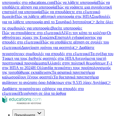
υποτροφίες στο educations.com
Πώς να λάβετε υποτροφία
Πώς να
υποβάλετε αίτηση για υποτροφία
Πώς να γράψετε μια συνοδευτική
επιστολή για υποτροφία
Πώς να σπουδάσετε στο εξωτερικό
δωρεάν
Πώς να λάβετε αθλητική υποτροφία στις ΗΠΑ
Συμβουλές
για να λάβετε υποτροφία από το Σουηδικό Ινστιτούτο
👉 Δείτε όλες
τις συμβουλές για υποτροφίες
Βρείτε υποτροφίες
Πώς να σπουδάσετε στο εξωτερικό
Αξίζει τον κόπο το κολέγιο;
Οι
φθηνότερες χώρες της Ευρώπης
Επιστολή ενδιαφέροντος για
σπουδές στο εξωτερικό
Πώς να υποβάλετε αίτηση σε σχολές του
εξωτερικού
Διαχείριση χρόνου για φοιτητές
👉 Διαβάστε
περισσότερες συμβουλές για σπουδές στο εξωτερικό
Τα σχέδια του
Τραμπ για τους διεθνείς φοιτητές στις ΗΠΑ
Ανερχόμενα τριετή
προπτυχιακά προγράμματα
Αλλαγές στην πολιτική θεωρήσεων F-1
στις ΗΠΑ το 2024
Η Ολλανδία περικόπτει τους προϋπολογισμούς
της τριτοβάθμιας εκπαίδευσης
Τα ασιατικά πανεπιστήμια
καλωσορίζουν ξένους φοιτητές
Τα βρετανικά πανεπιστήμια
αυξάνουν το ανώτατο όριο διδάκτρων στις 9.535 λίρες Αγγλίας
👉
Διαβάστε περισσότερες ειδήσεις για σπουδές στο
εξωτερικό
Περιήγηση σε όλα τα άρθρα
Προγράμματα