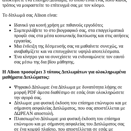
τρόπος να μοιραστείτε το επίτευγμά σας με τον κόσμο.
Το δίπλωμά σας Alison είναι:
Ιδανικό για κοινή χρήση με πιθανούς εργοδότες
Συμπεριλάβετε το στο βιογραφικό σας, στα επαγγελματικά
προφίλ σας στα μέσα κοινωνικής δικτύωσης και στις αιτήσεις
εργασίας.
Μια ένδειξη της δέσμευσής σας να μαθαίνετε συνεχώς, να
αναβαθμίζετε και να επιτυγχάνετε υψηλά αποτελέσματα.
Ένα κίνητρο για να συνεχίσετε να ενδυναμώνετε τον εαυτό
σας μέσω της δια βίου μάθησης.
Η Alison προσφέρει 3 τύπους Διπλωμάτων για ολοκληρωμένα
μαθήματα Διπλώματος:
Ψηφιακό Δίπλωμα: ένα Δίπλωμα με δυνατότητα λήψης σε
μορφή PDF άμεσα διαθέσιμο σε εσάς όταν ολοκληρώσετε
την αγορά σας.
Δίπλωμα: μια φυσική έκδοση του επίσημα επώνυμου και με
σήμανση ασφαλείας Διπλώματος, που σας αποστέλλεται με
ΔΩΡΕΑΝ αποστολή.
Πλαισιωμένο Δίπλωμα: μια φυσική έκδοση του επίσημα
επώνυμου και με σήμανση ασφαλείας του Διπλώματος σας
σε ένα κομψό πλαίσιο, που αποστέλλεται σε εσάς με