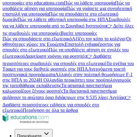
υποτροφίες στο educations.com
Πώς να λάβετε υποτροφία
Πώς να
υποβάλετε αίτηση για υποτροφία
Πώς να γράψετε μια συνοδευτική
επιστολή για υποτροφία
Πώς να σπουδάσετε στο εξωτερικό
δωρεάν
Πώς να λάβετε αθλητική υποτροφία στις ΗΠΑ
Συμβουλές
για να λάβετε υποτροφία από το Σουηδικό Ινστιτούτο
👉 Δείτε όλες
τις συμβουλές για υποτροφίες
Βρείτε υποτροφίες
Πώς να σπουδάσετε στο εξωτερικό
Αξίζει τον κόπο το κολέγιο;
Οι
φθηνότερες χώρες της Ευρώπης
Επιστολή ενδιαφέροντος για
σπουδές στο εξωτερικό
Πώς να υποβάλετε αίτηση σε σχολές του
εξωτερικού
Διαχείριση χρόνου για φοιτητές
👉 Διαβάστε
περισσότερες συμβουλές για σπουδές στο εξωτερικό
Τα σχέδια του
Τραμπ για τους διεθνείς φοιτητές στις ΗΠΑ
Ανερχόμενα τριετή
προπτυχιακά προγράμματα
Αλλαγές στην πολιτική θεωρήσεων F-1
στις ΗΠΑ το 2024
Η Ολλανδία περικόπτει τους προϋπολογισμούς
της τριτοβάθμιας εκπαίδευσης
Τα ασιατικά πανεπιστήμια
καλωσορίζουν ξένους φοιτητές
Τα βρετανικά πανεπιστήμια
αυξάνουν το ανώτατο όριο διδάκτρων στις 9.535 λίρες Αγγλίας
👉
Διαβάστε περισσότερες ειδήσεις για σπουδές στο
εξωτερικό
Περιήγηση σε όλα τα άρθρα
Προγράμματα