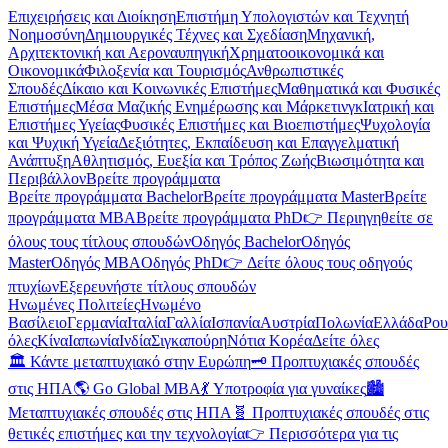
Επιχειρήσεις και Διοίκηση
Επιστήμη Υπολογιστών και Τεχνητή
Νοημοσύνη
Δημιουργικές Τέχνες και Σχεδίαση
Μηχανική,
Αρχιτεκτονική και Αεροναυπηγική
Χρηματοοικονομικά και
Οικονομικά
Φιλοξενία και Τουρισμός
Ανθρωπιστικές
Σπουδές
Δίκαιο και Κοινωνικές Επιστήμες
Μαθηματικά και Φυσικές
Επιστήμες
Μέσα Μαζικής Ενημέρωσης και Μάρκετινγκ
Ιατρική και
Επιστήμες Υγείας
Φυσικές Επιστήμες και Βιοεπιστήμες
Ψυχολογία
και Ψυχική Υγεία
Δεξιότητες, Εκπαίδευση και Επαγγελματική
Ανάπτυξη
Αθλητισμός, Ευεξία και Τρόπος Ζωής
Βιωσιμότητα και
Περιβάλλον
Βρείτε προγράμματα
Βρείτε προγράμματα Bachelor
Βρείτε προγράμματα Master
Βρείτε
προγράμματα MBA
Βρείτε προγράμματα PhD
👉 Περιηγηθείτε σε
όλους τους τίτλους σπουδών
Οδηγός Bachelor
Οδηγός
Master
Οδηγός MBA
Οδηγός PhD
👉 Δείτε όλους τους οδηγούς
πτυχίων
Εξερευνήστε τίτλους σπουδών
Ηνωμένες Πολιτείες
Ηνωμένο
Βασίλειο
Γερμανία
Ιταλία
Γαλλία
Ισπανία
Αυστρία
Πολωνία
Ελλάδα
Ρου
όλες
Κίνα
Ιαπωνία
Ινδία
Σιγκαπούρη
Νότια Κορέα
Δείτε όλες
🏛️ Κάντε μεταπτυχιακό στην Ευρώπη
🗝️ Προπτυχιακές σπουδές
στις ΗΠΑ
🌎 Go Global MBA
💃 Υποτροφία για γυναίκες
🏙️
Μεταπτυχιακές σπουδές στις ΗΠΑ
🧬 Προπτυχιακές σπουδές στις
θετικές επιστήμες και την τεχνολογία
👉 Περισσότερα για τις