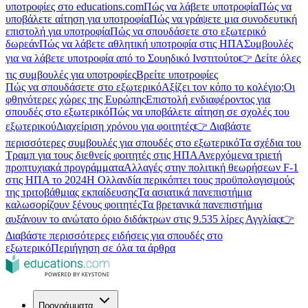
υποτροφίες στο educations.com
Πώς να λάβετε υποτροφία
Πώς να
υποβάλετε αίτηση για υποτροφία
Πώς να γράψετε μια συνοδευτική
επιστολή για υποτροφία
Πώς να σπουδάσετε στο εξωτερικό
δωρεάν
Πώς να λάβετε αθλητική υποτροφία στις ΗΠΑ
Συμβουλές
για να λάβετε υποτροφία από το Σουηδικό Ινστιτούτο
👉 Δείτε όλες
τις συμβουλές για υποτροφίες
Βρείτε υποτροφίες
Πώς να σπουδάσετε στο εξωτερικό
Αξίζει τον κόπο το κολέγιο;
Οι
φθηνότερες χώρες της Ευρώπης
Επιστολή ενδιαφέροντος για
σπουδές στο εξωτερικό
Πώς να υποβάλετε αίτηση σε σχολές του
εξωτερικού
Διαχείριση χρόνου για φοιτητές
👉 Διαβάστε
περισσότερες συμβουλές για σπουδές στο εξωτερικό
Τα σχέδια του
Τραμπ για τους διεθνείς φοιτητές στις ΗΠΑ
Ανερχόμενα τριετή
προπτυχιακά προγράμματα
Αλλαγές στην πολιτική θεωρήσεων F-1
στις ΗΠΑ το 2024
Η Ολλανδία περικόπτει τους προϋπολογισμούς
της τριτοβάθμιας εκπαίδευσης
Τα ασιατικά πανεπιστήμια
καλωσορίζουν ξένους φοιτητές
Τα βρετανικά πανεπιστήμια
αυξάνουν το ανώτατο όριο διδάκτρων στις 9.535 λίρες Αγγλίας
👉
Διαβάστε περισσότερες ειδήσεις για σπουδές στο
εξωτερικό
Περιήγηση σε όλα τα άρθρα
Προγράμματα