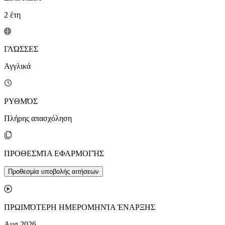
2
έτη
ΓΛΏΣΣΕΣ
Αγγλικά
ΡΥΘΜΌΣ
Πλήρης απασχόληση
ΠΡΟΘΕΣΜΊΑ ΕΦΑΡΜΟΓΉΣ
Προθεσμία υποβολής αιτήσεων
ΠΡΩΙΜΌΤΕΡΗ ΗΜΕΡΟΜΗΝΊΑ ΈΝΑΡΞΗΣ
Aug 2026