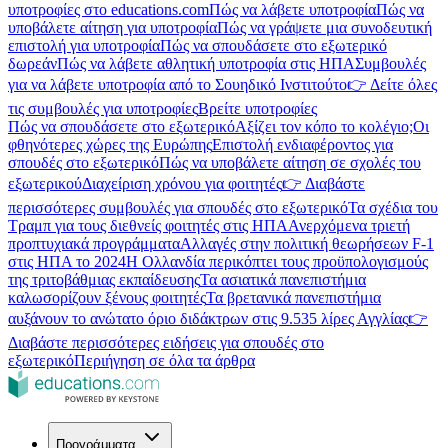
υποτροφίες στο educations.com
Πώς να λάβετε υποτροφία
Πώς να
υποβάλετε αίτηση για υποτροφία
Πώς να γράψετε μια συνοδευτική
επιστολή για υποτροφία
Πώς να σπουδάσετε στο εξωτερικό
δωρεάν
Πώς να λάβετε αθλητική υποτροφία στις ΗΠΑ
Συμβουλές
για να λάβετε υποτροφία από το Σουηδικό Ινστιτούτο
👉 Δείτε όλες
τις συμβουλές για υποτροφίες
Βρείτε υποτροφίες
Πώς να σπουδάσετε στο εξωτερικό
Αξίζει τον κόπο το κολέγιο;
Οι
φθηνότερες χώρες της Ευρώπης
Επιστολή ενδιαφέροντος για
σπουδές στο εξωτερικό
Πώς να υποβάλετε αίτηση σε σχολές του
εξωτερικού
Διαχείριση χρόνου για φοιτητές
👉 Διαβάστε
περισσότερες συμβουλές για σπουδές στο εξωτερικό
Τα σχέδια του
Τραμπ για τους διεθνείς φοιτητές στις ΗΠΑ
Ανερχόμενα τριετή
προπτυχιακά προγράμματα
Αλλαγές στην πολιτική θεωρήσεων F-1
στις ΗΠΑ το 2024
Η Ολλανδία περικόπτει τους προϋπολογισμούς
της τριτοβάθμιας εκπαίδευσης
Τα ασιατικά πανεπιστήμια
καλωσορίζουν ξένους φοιτητές
Τα βρετανικά πανεπιστήμια
αυξάνουν το ανώτατο όριο διδάκτρων στις 9.535 λίρες Αγγλίας
👉
Διαβάστε περισσότερες ειδήσεις για σπουδές στο
εξωτερικό
Περιήγηση σε όλα τα άρθρα
Προγράμματα