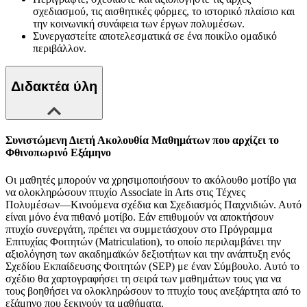
σχεδιασμού, τις αισθητικές φόρμες, το ιστορικό πλαίσιο και
την κοινωνική συνάφεια των έργων πολυμέσων.
Συνεργαστείτε αποτελεσματικά σε ένα ποικίλο ομαδικό
περιβάλλον.
Διδακτέα ύλη
Συνιστώμενη Διετή Ακολουθία Μαθημάτων που αρχίζει το
Φθινοπωρινό Εξάμηνο
Οι μαθητές μπορούν να χρησιμοποιήσουν το ακόλουθο μοτίβο για
να ολοκληρώσουν πτυχίο Associate in Arts στις Τέχνες
Πολυμέσων—Κινούμενα σχέδια και Σχεδιασμός Παιχνιδιών. Αυτό
είναι μόνο ένα πιθανό μοτίβο. Εάν επιθυμούν να αποκτήσουν
πτυχίο συνεργάτη, πρέπει να συμμετάσχουν στο Πρόγραμμα
Επιτυχίας Φοιτητών (Matriculation), το οποίο περιλαμβάνει την
αξιολόγηση των ακαδημαϊκών δεξιοτήτων και την ανάπτυξη ενός
Σχεδίου Εκπαίδευσης Φοιτητών (SEP) με έναν Σύμβουλο. Αυτό το
σχέδιο θα χαρτογραφήσει τη σειρά των μαθημάτων τους για να
τους βοηθήσει να ολοκληρώσουν το πτυχίο τους ανεξάρτητα από το
εξάμηνο που ξεκινούν τα μαθήματα.