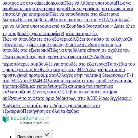
υποτροφίες στο educations.com
Πώς να λάβετε υποτροφία
Πώς να
υποβάλετε αίτηση για υποτροφία
Πώς να γράψετε μια συνοδευτική
επιστολή για υποτροφία
Πώς να σπουδάσετε στο εξωτερικό
δωρεάν
Πώς να λάβετε αθλητική υποτροφία στις ΗΠΑ
Συμβουλές
για να λάβετε υποτροφία από το Σουηδικό Ινστιτούτο
👉 Δείτε όλες
τις συμβουλές για υποτροφίες
Βρείτε υποτροφίες
Πώς να σπουδάσετε στο εξωτερικό
Αξίζει τον κόπο το κολέγιο;
Οι
φθηνότερες χώρες της Ευρώπης
Επιστολή ενδιαφέροντος για
σπουδές στο εξωτερικό
Πώς να υποβάλετε αίτηση σε σχολές του
εξωτερικού
Διαχείριση χρόνου για φοιτητές
👉 Διαβάστε
περισσότερες συμβουλές για σπουδές στο εξωτερικό
Τα σχέδια του
Τραμπ για τους διεθνείς φοιτητές στις ΗΠΑ
Ανερχόμενα τριετή
προπτυχιακά προγράμματα
Αλλαγές στην πολιτική θεωρήσεων F-1
στις ΗΠΑ το 2024
Η Ολλανδία περικόπτει τους προϋπολογισμούς
της τριτοβάθμιας εκπαίδευσης
Τα ασιατικά πανεπιστήμια
καλωσορίζουν ξένους φοιτητές
Τα βρετανικά πανεπιστήμια
αυξάνουν το ανώτατο όριο διδάκτρων στις 9.535 λίρες Αγγλίας
👉
Διαβάστε περισσότερες ειδήσεις για σπουδές στο
εξωτερικό
Περιήγηση σε όλα τα άρθρα
Προγράμματα