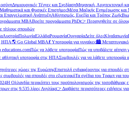
μοσύνη
Δημιουργικές Τέχνες και Σχεδίαση
Μηχανική, Αρχιτεκτονική κ
Μαθηματικά και Φυσικές Επιστήμες
Μέσα Μαζικής Ενημέρωσης και 
και Επαγγελματική Ανάπτυξη
Αθλητισμός, Ευεξία και Τρόπος Ζωής
Βιω
ρογράμματα MBA
Βρείτε προγράμματα PhD
👉 Περιηγηθείτε σε όλους
ε τίτλους σπουδών
ία
Αυστρία
Πολωνία
Ελλάδα
Ρουμανία
Ουγγαρία
Δείτε όλες
Κίνα
Ιαπωνία
ις ΗΠΑ
🌎 Go Global MBA
💃 Υποτροφία για γυναίκες
🏙️ Μεταπτυχιακ
ο educations.com
Πώς να λάβετε υποτροφία
Πώς να υποβάλετε αίτηση 
ε αθλητική υποτροφία στις ΗΠΑ
Συμβουλές για να λάβετε υποτροφία α
θηνότερες χώρες της Ευρώπης
Επιστολή ενδιαφέροντος για σπουδές στ
ς συμβουλές για σπουδές στο εξωτερικό
Τα σχέδια του Τραμπ για του
2024
Η Ολλανδία περικόπτει τους προϋπολογισμούς της τριτοβάθμιας 
τρων στις 9.535 λίρες Αγγλίας
👉 Διαβάστε περισσότερες ειδήσεις γι