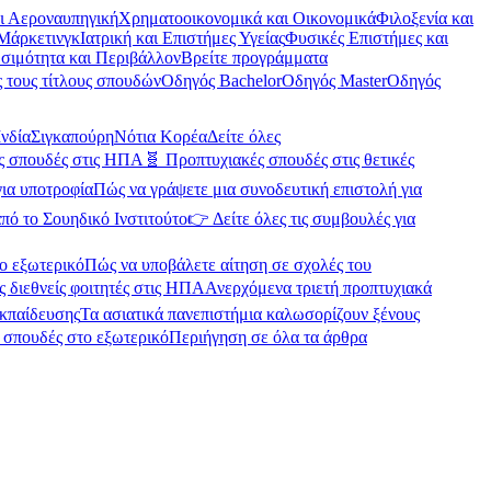
αι Αεροναυπηγική
Χρηματοοικονομικά και Οικονομικά
Φιλοξενία και
Μάρκετινγκ
Ιατρική και Επιστήμες Υγείας
Φυσικές Επιστήμες και
σιμότητα και Περιβάλλον
Βρείτε προγράμματα
 τους τίτλους σπουδών
Οδηγός Bachelor
Οδηγός Master
Οδηγός
Ινδία
Σιγκαπούρη
Νότια Κορέα
Δείτε όλες
ές σπουδές στις ΗΠΑ
🧬 Προπτυχιακές σπουδές στις θετικές
για υποτροφία
Πώς να γράψετε μια συνοδευτική επιστολή για
πό το Σουηδικό Ινστιτούτο
👉 Δείτε όλες τις συμβουλές για
ο εξωτερικό
Πώς να υποβάλετε αίτηση σε σχολές του
ς διεθνείς φοιτητές στις ΗΠΑ
Ανερχόμενα τριετή προπτυχιακά
εκπαίδευσης
Τα ασιατικά πανεπιστήμια καλωσορίζουν ξένους
α σπουδές στο εξωτερικό
Περιήγηση σε όλα τα άρθρα