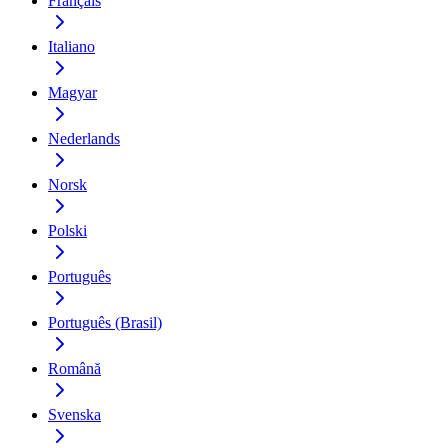
Français
Italiano
Magyar
Nederlands
Norsk
Polski
Português
Português (Brasil)
Română
Svenska