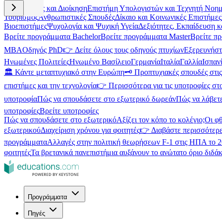
Επιχειρήσεις και Διοίκηση
Επιστήμη Υπολογιστών και Τεχνητή Νοη
Τουρισμός
Ανθρωπιστικές Σπουδές
Δίκαιο και Κοινωνικές Επιστήμες
Βιοεπιστήμες
Ψυχολογία και Ψυχική Υγεία
Δεξιότητες, Εκπαίδευση 
Βρείτε προγράμματα Bachelor
Βρείτε προγράμματα Master
Βρείτε π
MBA
Οδηγός PhD
👉 Δείτε όλους τους οδηγούς πτυχίων
Εξερευνήστ
Ηνωμένες Πολιτείες
Ηνωμένο Βασίλειο
Γερμανία
Ιταλία
Γαλλία
Ισπαν
🏛️ Κάντε μεταπτυχιακό στην Ευρώπη
🗝️ Προπτυχιακές σπουδές στ
επιστήμες και την τεχνολογία
👉 Περισσότερα για τις υποτροφίες στ
υποτροφία
Πώς να σπουδάσετε στο εξωτερικό δωρεάν
Πώς να λάβετ
υποτροφίες
Βρείτε υποτροφίες
Πώς να σπουδάσετε στο εξωτερικό
Αξίζει τον κόπο το κολέγιο;
Οι φ
εξωτερικού
Διαχείριση χρόνου για φοιτητές
👉 Διαβάστε περισσότερε
προγράμματα
Αλλαγές στην πολιτική θεωρήσεων F-1 στις ΗΠΑ το 
φοιτητές
Τα βρετανικά πανεπιστήμια αυξάνουν το ανώτατο όριο διδάκ
Προγράμματα
Πηγές