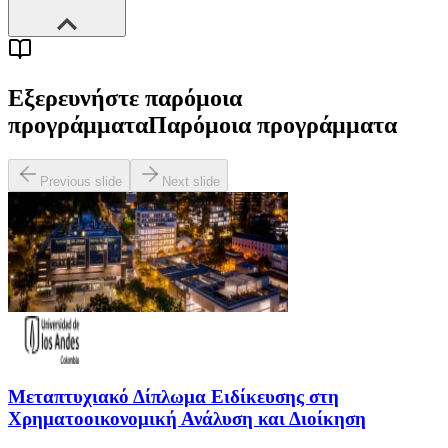
Εξερευνήστε παρόμοια
προγράμματα
Παρόμοια προγράμματα
Previous slide
Next slide
Μεταπτυχιακό Δίπλωμα Ειδίκευσης στη
Χρηματοοικονομική Ανάλυση και Διοίκηση