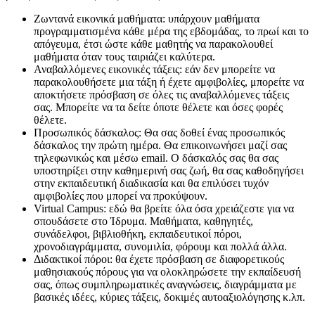
Ζωντανά εικονικά μαθήματα: υπάρχουν μαθήματα
προγραμματισμένα κάθε μέρα της εβδομάδας, το πρωί και το
απόγευμα, έτσι ώστε κάθε μαθητής να παρακολουθεί
μαθήματα όταν τους ταιριάζει καλύτερα.
Αναβαλλόμενες εικονικές τάξεις: εάν δεν μπορείτε να
παρακολουθήσετε μια τάξη ή έχετε αμφιβολίες, μπορείτε να
αποκτήσετε πρόσβαση σε όλες τις αναβαλλόμενες τάξεις
σας. Μπορείτε να τα δείτε όποτε θέλετε και όσες φορές
θέλετε.
Προσωπικός δάσκαλος: Θα σας δοθεί ένας προσωπικός
δάσκαλος την πρώτη ημέρα. Θα επικοινωνήσει μαζί σας
τηλεφωνικώς και μέσω email. Ο δάσκαλός σας θα σας
υποστηρίξει στην καθημερινή σας ζωή, θα σας καθοδηγήσει
στην εκπαιδευτική διαδικασία και θα επιλύσει τυχόν
αμφιβολίες που μπορεί να προκύψουν.
Virtual Campus: εδώ θα βρείτε όλα όσα χρειάζεστε για να
σπουδάσετε στο Ίδρυμα. Μαθήματα, καθηγητές,
συνάδελφοι, βιβλιοθήκη, εκπαιδευτικοί πόροι,
χρονοδιαγράμματα, συνομιλία, φόρουμ και πολλά άλλα.
Διδακτικοί πόροι: θα έχετε πρόσβαση σε διαφορετικούς
μαθησιακούς πόρους για να ολοκληρώσετε την εκπαίδευσή
σας, όπως συμπληρωματικές αναγνώσεις, διαγράμματα με
βασικές ιδέες, κύριες τάξεις, δοκιμές αυτοαξιολόγησης κ.λπ.