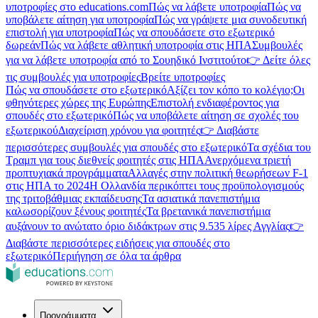
υποτροφίες στο educations.com
Πώς να λάβετε υποτροφία
Πώς να
υποβάλετε αίτηση για υποτροφία
Πώς να γράψετε μια συνοδευτική
επιστολή για υποτροφία
Πώς να σπουδάσετε στο εξωτερικό
δωρεάν
Πώς να λάβετε αθλητική υποτροφία στις ΗΠΑ
Συμβουλές
για να λάβετε υποτροφία από το Σουηδικό Ινστιτούτο
👉 Δείτε όλες
τις συμβουλές για υποτροφίες
Βρείτε υποτροφίες
Πώς να σπουδάσετε στο εξωτερικό
Αξίζει τον κόπο το κολέγιο;
Οι
φθηνότερες χώρες της Ευρώπης
Επιστολή ενδιαφέροντος για
σπουδές στο εξωτερικό
Πώς να υποβάλετε αίτηση σε σχολές του
εξωτερικού
Διαχείριση χρόνου για φοιτητές
👉 Διαβάστε
περισσότερες συμβουλές για σπουδές στο εξωτερικό
Τα σχέδια του
Τραμπ για τους διεθνείς φοιτητές στις ΗΠΑ
Ανερχόμενα τριετή
προπτυχιακά προγράμματα
Αλλαγές στην πολιτική θεωρήσεων F-1
στις ΗΠΑ το 2024
Η Ολλανδία περικόπτει τους προϋπολογισμούς
της τριτοβάθμιας εκπαίδευσης
Τα ασιατικά πανεπιστήμια
καλωσορίζουν ξένους φοιτητές
Τα βρετανικά πανεπιστήμια
αυξάνουν το ανώτατο όριο διδάκτρων στις 9.535 λίρες Αγγλίας
👉
Διαβάστε περισσότερες ειδήσεις για σπουδές στο
εξωτερικό
Περιήγηση σε όλα τα άρθρα
Προγράμματα