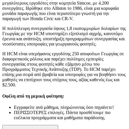
μεγαλύτερους εργοδότες στην κομητεία Simcoe, με 4.200
συνεργάτες. Ιδρύθηκε στο Alliston το 1986, είναι μια κορυφαία
μονάδα παραγωγής που είναι περισσότερο γνωστή για την
παραγωγή των Honda Civic και CR-V.
Η πολύπλευρη συνεργασία ύψους 1,8 εκατομμυρίων δολαρίων της
Γεωργίας με την HCM υποστηρίζει εξοπλισμό αιχμής, καινοτόμο
έρευνα και ανάπτυξη, υποστήριξη προγραμμάτων συνεργασίας και
νεοσύστατες υποτροφίες για γεωργιανούς φοιτητές.
Η HCM είναι υπερήφανος εργοδότης 250 αποφοίτων Γεωργίας σε
διαφορετικούς ρόλους και παρέχει πολύτιμες εμπειρίες
συνεργασίας στους φοιτητές κάθε εξάμηνο μέσω του
Προγράμματος Τεχνικής Ανάπτυξης (TDP). Το HCM παρέχει
επίσης μια σειρά από βραβεία και υποτροφίες για να βοηθήσει τους
μαθητές να επιτύχουν τους στόχους τους, αξίας καθενός έως και
$2.500.
Οφέλη από τη μερική φοίτηση:
Εγγραφείτε ανά μάθημα, πληρώνοντας όσο πηγαίνετε!
ΠΕΡΙΣΣΟΤΕΡΕΣ επιλογές. Πάντα προσθέτουμε πιο
ευέλικτα προγράμματα και μαθήματα παράδοσης.