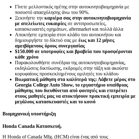
Γίνετε μελλοντικός ηγέτης στην αυτοκινητοβιομηχανία με
ποσοστό απασχόλησης άνω του 90%.
Ξεκινήστε την
καριέρα σας στην αυτοκινητοβιομηχανία
με ατελείωτες ευκαιρίες
σε αντιπροσωπείες,
κατασκευαστές οχημάτων, aftermarket και πολλά άλλα
Αποκτήστε εμπειρία στον κλάδο του αυτοκινήτου και
δημιουργήστε το δίκτυό σας με
έως και 12 μήνες
αμειβόμενους όρους συνεργασίας
$150.000 σε υποτροφίες και βραβεία που προσφέρονται
κάθε χρόνο
Παρακολουθήστε συνέδρια της αυτοκινητοβιομηχανίας,
εκδηλώσεις δικτύωσης, εκδρομές στην τάξη και ακούστε
κορυφαίους προσκεκλημένους ομιλητές του κλάδου
Βιωματική μάθηση στα καλύτερά της: Λάβετε μέρος στο
Georgia College Auto Show, το εργαστήριο υπαίθριας
μάθησης που διευθύνεται από φοιτητές και επιτρέπει
στους μαθητές μας να αποκτήσουν πρακτική εμπειρία με
μεγάλους κατασκευαστές και το κοινό
Βιομηχανική υποστήριξη
Honda Canada Κατασκευή.
Η Honda of Canada Mfg. (HCM) είναι ένας από τους