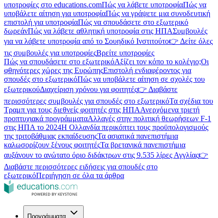
υποτροφίες στο educations.com
Πώς να λάβετε υποτροφία
Πώς να
υποβάλετε αίτηση για υποτροφία
Πώς να γράψετε μια συνοδευτική
επιστολή για υποτροφία
Πώς να σπουδάσετε στο εξωτερικό
δωρεάν
Πώς να λάβετε αθλητική υποτροφία στις ΗΠΑ
Συμβουλές
για να λάβετε υποτροφία από το Σουηδικό Ινστιτούτο
👉 Δείτε όλες
τις συμβουλές για υποτροφίες
Βρείτε υποτροφίες
Πώς να σπουδάσετε στο εξωτερικό
Αξίζει τον κόπο το κολέγιο;
Οι
φθηνότερες χώρες της Ευρώπης
Επιστολή ενδιαφέροντος για
σπουδές στο εξωτερικό
Πώς να υποβάλετε αίτηση σε σχολές του
εξωτερικού
Διαχείριση χρόνου για φοιτητές
👉 Διαβάστε
περισσότερες συμβουλές για σπουδές στο εξωτερικό
Τα σχέδια του
Τραμπ για τους διεθνείς φοιτητές στις ΗΠΑ
Ανερχόμενα τριετή
προπτυχιακά προγράμματα
Αλλαγές στην πολιτική θεωρήσεων F-1
στις ΗΠΑ το 2024
Η Ολλανδία περικόπτει τους προϋπολογισμούς
της τριτοβάθμιας εκπαίδευσης
Τα ασιατικά πανεπιστήμια
καλωσορίζουν ξένους φοιτητές
Τα βρετανικά πανεπιστήμια
αυξάνουν το ανώτατο όριο διδάκτρων στις 9.535 λίρες Αγγλίας
👉
Διαβάστε περισσότερες ειδήσεις για σπουδές στο
εξωτερικό
Περιήγηση σε όλα τα άρθρα
Προγράμματα