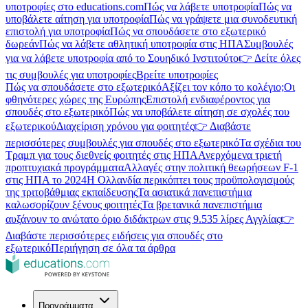
υποτροφίες στο educations.com
Πώς να λάβετε υποτροφία
Πώς να
υποβάλετε αίτηση για υποτροφία
Πώς να γράψετε μια συνοδευτική
επιστολή για υποτροφία
Πώς να σπουδάσετε στο εξωτερικό
δωρεάν
Πώς να λάβετε αθλητική υποτροφία στις ΗΠΑ
Συμβουλές
για να λάβετε υποτροφία από το Σουηδικό Ινστιτούτο
👉 Δείτε όλες
τις συμβουλές για υποτροφίες
Βρείτε υποτροφίες
Πώς να σπουδάσετε στο εξωτερικό
Αξίζει τον κόπο το κολέγιο;
Οι
φθηνότερες χώρες της Ευρώπης
Επιστολή ενδιαφέροντος για
σπουδές στο εξωτερικό
Πώς να υποβάλετε αίτηση σε σχολές του
εξωτερικού
Διαχείριση χρόνου για φοιτητές
👉 Διαβάστε
περισσότερες συμβουλές για σπουδές στο εξωτερικό
Τα σχέδια του
Τραμπ για τους διεθνείς φοιτητές στις ΗΠΑ
Ανερχόμενα τριετή
προπτυχιακά προγράμματα
Αλλαγές στην πολιτική θεωρήσεων F-1
στις ΗΠΑ το 2024
Η Ολλανδία περικόπτει τους προϋπολογισμούς
της τριτοβάθμιας εκπαίδευσης
Τα ασιατικά πανεπιστήμια
καλωσορίζουν ξένους φοιτητές
Τα βρετανικά πανεπιστήμια
αυξάνουν το ανώτατο όριο διδάκτρων στις 9.535 λίρες Αγγλίας
👉
Διαβάστε περισσότερες ειδήσεις για σπουδές στο
εξωτερικό
Περιήγηση σε όλα τα άρθρα
Προγράμματα