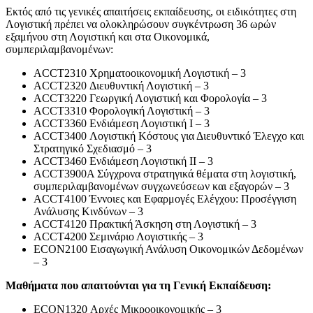
Εκτός από τις γενικές απαιτήσεις εκπαίδευσης, οι ειδικότητες στη
Λογιστική πρέπει να ολοκληρώσουν συγκέντρωση 36 ωρών
εξαμήνου στη Λογιστική και στα Οικονομικά,
συμπεριλαμβανομένων:
ACCT2310 Χρηματοοικονομική Λογιστική – 3
ACCT2320 Διευθυντική Λογιστική – 3
ACCT3220 Γεωργική Λογιστική και Φορολογία – 3
ACCT3310 Φορολογική Λογιστική – 3
ACCT3360 Ενδιάμεση Λογιστική I – 3
ACCT3400 Λογιστική Κόστους για Διευθυντικό Έλεγχο και
Στρατηγικό Σχεδιασμό – 3
ACCT3460 Ενδιάμεση Λογιστική II – 3
ACCT3900A Σύγχρονα στρατηγικά θέματα στη λογιστική,
συμπεριλαμβανομένων συγχωνεύσεων και εξαγορών – 3
ACCT4100 Έννοιες και Εφαρμογές Ελέγχου: Προσέγγιση
Ανάλυσης Κινδύνων – 3
ACCT4120 Πρακτική Άσκηση στη Λογιστική – 3
ACCT4200 Σεμινάριο Λογιστικής – 3
ECON2100 Εισαγωγική Ανάλυση Οικονομικών Δεδομένων
– 3
Μαθήματα που απαιτούνται για τη Γενική Εκπαίδευση:
ECON1320 Αρχές Μικροοικονομικής – 3