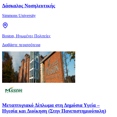
Δάσκαλος Νοσηλευτικής
Simmons University
Boston, Ηνωμένες Πολιτείες
Διαβάστε περισσότερα
Μεταπτυχιακό Δίπλωμα στη Δημόσια Υγεία –
Ηγεσία και Διοίκηση (Στην Πανεπιστημιούπολη)