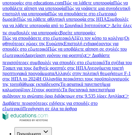
υποτροφίες στο educations.com
Πώς να λάβετε υποτροφία
Πώς να
υποβάλετε αίτηση για υποτροφία
Πώς να γράψετε μια συνοδευτική
επιστολή για υποτροφία
Πώς να σπουδάσετε στο εξωτερικό
δωρεάν
Πώς να λάβετε αθλητική υποτροφία στις ΗΠΑ
Συμβουλές
για να λάβετε υποτροφία από το Σουηδικό Ινστιτούτο
👉 Δείτε όλες
τις συμβουλές για υποτροφίες
Βρείτε υποτροφίες
Πώς να σπουδάσετε στο εξωτερικό
Αξίζει τον κόπο το κολέγιο;
Οι
φθηνότερες χώρες της Ευρώπης
Επιστολή ενδιαφέροντος για
σπουδές στο εξωτερικό
Πώς να υποβάλετε αίτηση σε σχολές του
εξωτερικού
Διαχείριση χρόνου για φοιτητές
👉 Διαβάστε
περισσότερες συμβουλές για σπουδές στο εξωτερικό
Τα σχέδια του
Τραμπ για τους διεθνείς φοιτητές στις ΗΠΑ
Ανερχόμενα τριετή
προπτυχιακά προγράμματα
Αλλαγές στην πολιτική θεωρήσεων F-1
στις ΗΠΑ το 2024
Η Ολλανδία περικόπτει τους προϋπολογισμούς
της τριτοβάθμιας εκπαίδευσης
Τα ασιατικά πανεπιστήμια
καλωσορίζουν ξένους φοιτητές
Τα βρετανικά πανεπιστήμια
αυξάνουν το ανώτατο όριο διδάκτρων στις 9.535 λίρες Αγγλίας
👉
Διαβάστε περισσότερες ειδήσεις για σπουδές στο
εξωτερικό
Περιήγηση σε όλα τα άρθρα
Προγράμματα