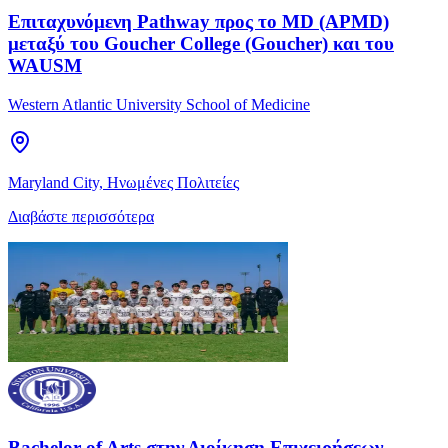
Επιταχυνόμενη Pathway προς το MD (APMD)
μεταξύ του Goucher College (Goucher) και του
WAUSM
Western Atlantic University School of Medicine
Maryland City, Ηνωμένες Πολιτείες
Διαβάστε περισσότερα
Bachelor of Arts στην Διοίκηση Επιχειρήσεων