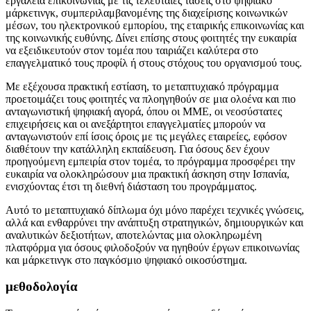
εργαλεία επικοινωνίας με τις τελευταίες τάσεις στο ψηφιακό
μάρκετινγκ, συμπεριλαμβανομένης της διαχείρισης κοινωνικών
μέσων, του ηλεκτρονικού εμπορίου, της εταιρικής επικοινωνίας και
της κοινωνικής ευθύνης. Δίνει επίσης στους φοιτητές την ευκαιρία
να εξειδικευτούν στον τομέα που ταιριάζει καλύτερα στο
επαγγελματικό τους προφίλ ή στους στόχους του οργανισμού τους.
Με εξέχουσα πρακτική εστίαση, το μεταπτυχιακό πρόγραμμα
προετοιμάζει τους φοιτητές να πλοηγηθούν σε μια ολοένα και πιο
ανταγωνιστική ψηφιακή αγορά, όπου οι ΜΜΕ, οι νεοσύστατες
επιχειρήσεις και οι ανεξάρτητοι επαγγελματίες μπορούν να
ανταγωνιστούν επί ίσοις όροις με τις μεγάλες εταιρείες, εφόσον
διαθέτουν την κατάλληλη εκπαίδευση. Για όσους δεν έχουν
προηγούμενη εμπειρία στον τομέα, το πρόγραμμα προσφέρει την
ευκαιρία να ολοκληρώσουν μια πρακτική άσκηση στην Ισπανία,
ενισχύοντας έτσι τη διεθνή διάσταση του προγράμματος.
Αυτό το μεταπτυχιακό δίπλωμα όχι μόνο παρέχει τεχνικές γνώσεις,
αλλά και ενθαρρύνει την ανάπτυξη στρατηγικών, δημιουργικών και
αναλυτικών δεξιοτήτων, αποτελώντας μια ολοκληρωμένη
πλατφόρμα για όσους φιλοδοξούν να ηγηθούν έργων επικοινωνίας
και μάρκετινγκ στο παγκόσμιο ψηφιακό οικοσύστημα.
μεθοδολογία