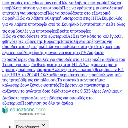
υποτροφίες στο educations.com
Πώς να λάβετε υποτροφία
Πώς να
υποβάλετε αίτηση για υποτροφία
Πώς να γράψετε μια συνοδευτική
επιστολή για υποτροφία
Πώς να σπουδάσετε στο εξωτερικό
δωρεάν
Πώς να λάβετε αθλητική υποτροφία στις ΗΠΑ
Συμβουλές
για να λάβετε υποτροφία από το Σουηδικό Ινστιτούτο
👉 Δείτε όλες
τις συμβουλές για υποτροφίες
Βρείτε υποτροφίες
Πώς να σπουδάσετε στο εξωτερικό
Αξίζει τον κόπο το κολέγιο;
Οι
φθηνότερες χώρες της Ευρώπης
Επιστολή ενδιαφέροντος για
σπουδές στο εξωτερικό
Πώς να υποβάλετε αίτηση σε σχολές του
εξωτερικού
Διαχείριση χρόνου για φοιτητές
👉 Διαβάστε
περισσότερες συμβουλές για σπουδές στο εξωτερικό
Τα σχέδια του
Τραμπ για τους διεθνείς φοιτητές στις ΗΠΑ
Ανερχόμενα τριετή
προπτυχιακά προγράμματα
Αλλαγές στην πολιτική θεωρήσεων F-1
στις ΗΠΑ το 2024
Η Ολλανδία περικόπτει τους προϋπολογισμούς
της τριτοβάθμιας εκπαίδευσης
Τα ασιατικά πανεπιστήμια
καλωσορίζουν ξένους φοιτητές
Τα βρετανικά πανεπιστήμια
αυξάνουν το ανώτατο όριο διδάκτρων στις 9.535 λίρες Αγγλίας
👉
Διαβάστε περισσότερες ειδήσεις για σπουδές στο
εξωτερικό
Περιήγηση σε όλα τα άρθρα
Προγράμματα