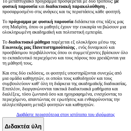
Το μεταπτυχιακό πρόγραμμα προσφέρεται με δύο τρόπους:
με
φυσική παρουσία
και
διαδικτυακή παρακολούθηση
,
προσαρμοσμένο στις ανάγκες και τις περιστάσεις κάθε φοιτητή.
Το
πρόγραμμα με φυσική παρουσία
διδάσκεται στις τάξεις μας
στη Μαδρίτη, όπου οι μαθητές έχουν την ευκαιρία να βιώσουν μια
ολοκληρωμένη ακαδημαϊκή και πολιτιστική εμπειρία.
Το
διαδικτυακό μάθημα
παρέχεται εξ ολοκλήρου μέσω της
Εικονικής μας Πανεπιστημιούπολης
, ενός δυναμικού και
προσβάσιμου περιβάλλοντος όπου οι συμμετέχοντες βρίσκουν όλο
το εκπαιδευτικό περιεχόμενο και τους πόρους που χρειάζονται για
τη μάθησή τους.
Και στις δύο εκδόσεις, οι φοιτητές υποστηρίζονται συνεχώς από
μια ομάδα καθηγητών, οι οποίοι τους καθοδηγούν και τους
συμβουλεύουν καθ' όλη τη διάρκεια της ακαδημαϊκής διαδικασίας.
Επιπλέον, διοργανώνονται τακτικά διαδικτυακά μαθήματα και
διαλέξεις, τόσο ζωντανά όσο και ηχογραφημένα, ενισχύοντας το
περιεχόμενο, απαντώντας σε ερωτήσεις και ενθαρρύνοντας την
αλληλεπίδραση μεταξύ φοιτητών και καθηγητών.
Διαβάστε περισσότερα στον ιστότοπο του ιδρύματος
Διδακτέα ύλη