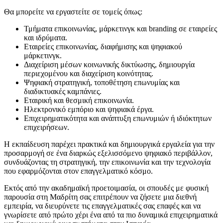
Θα μπορείτε να εργαστείτε σε τομείς όπως:
Τμήματα επικοινωνίας, μάρκετινγκ και branding σε εταιρείες
και ιδρύματα.
Εταιρείες επικοινωνίας, διαφήμισης και ψηφιακού
μάρκετινγκ.
Διαχείριση μέσων κοινωνικής δικτύωσης, δημιουργία
περιεχομένου και διαχείριση κοινότητας.
Ψηφιακή στρατηγική, τοποθέτηση επωνυμίας και
διαδικτυακές καμπάνιες.
Εταιρική και θεσμική επικοινωνία.
Ηλεκτρονικό εμπόριο και ψηφιακά έργα.
Επιχειρηματικότητα και ανάπτυξη επωνυμιών ή ιδιόκτητων
επιχειρήσεων.
Η εκπαίδευση παρέχει πρακτικά και δημιουργικά εργαλεία για την
προσαρμογή σε ένα διαρκώς εξελισσόμενο ψηφιακό περιβάλλον,
συνδυάζοντας τη στρατηγική, την επικοινωνία και την τεχνολογία
που εφαρμόζονται στον επαγγελματικό κόσμο.
Εκτός από την ακαδημαϊκή προετοιμασία, οι σπουδές με φυσική
παρουσία στη Μαδρίτη σας επιτρέπουν να ζήσετε μια διεθνή
εμπειρία, να διευρύνετε τις επαγγελματικές σας επαφές και να
γνωρίσετε από πρώτο χέρι ένα από τα πιο δυναμικά επιχειρηματικά