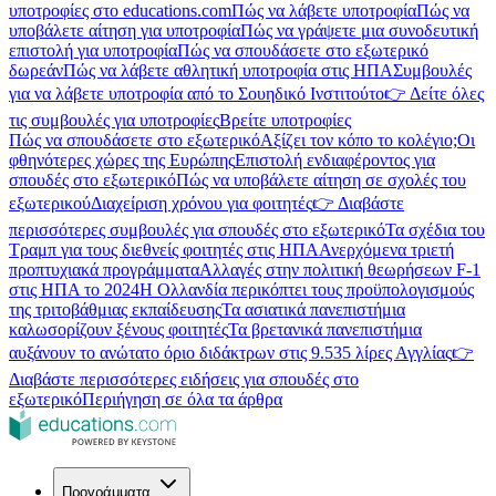
υποτροφίες στο educations.com
Πώς να λάβετε υποτροφία
Πώς να
υποβάλετε αίτηση για υποτροφία
Πώς να γράψετε μια συνοδευτική
επιστολή για υποτροφία
Πώς να σπουδάσετε στο εξωτερικό
δωρεάν
Πώς να λάβετε αθλητική υποτροφία στις ΗΠΑ
Συμβουλές
για να λάβετε υποτροφία από το Σουηδικό Ινστιτούτο
👉 Δείτε όλες
τις συμβουλές για υποτροφίες
Βρείτε υποτροφίες
Πώς να σπουδάσετε στο εξωτερικό
Αξίζει τον κόπο το κολέγιο;
Οι
φθηνότερες χώρες της Ευρώπης
Επιστολή ενδιαφέροντος για
σπουδές στο εξωτερικό
Πώς να υποβάλετε αίτηση σε σχολές του
εξωτερικού
Διαχείριση χρόνου για φοιτητές
👉 Διαβάστε
περισσότερες συμβουλές για σπουδές στο εξωτερικό
Τα σχέδια του
Τραμπ για τους διεθνείς φοιτητές στις ΗΠΑ
Ανερχόμενα τριετή
προπτυχιακά προγράμματα
Αλλαγές στην πολιτική θεωρήσεων F-1
στις ΗΠΑ το 2024
Η Ολλανδία περικόπτει τους προϋπολογισμούς
της τριτοβάθμιας εκπαίδευσης
Τα ασιατικά πανεπιστήμια
καλωσορίζουν ξένους φοιτητές
Τα βρετανικά πανεπιστήμια
αυξάνουν το ανώτατο όριο διδάκτρων στις 9.535 λίρες Αγγλίας
👉
Διαβάστε περισσότερες ειδήσεις για σπουδές στο
εξωτερικό
Περιήγηση σε όλα τα άρθρα
Προγράμματα