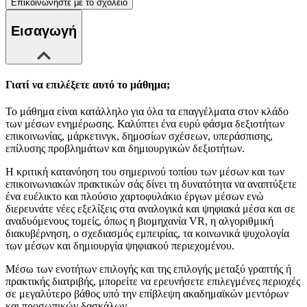
Επικοινωνήστε με το σχολείο
Εισαγωγή
Γιατί να επιλέξετε αυτό το μάθημα;
Το μάθημα είναι κατάλληλο για όλα τα επαγγέλματα στον κλάδο
των μέσων ενημέρωσης. Καλύπτει ένα ευρύ φάσμα δεξιοτήτων
επικοινωνίας, μάρκετινγκ, δημοσίων σχέσεων, υπεράσπισης,
επίλυσης προβλημάτων και δημιουργικών δεξιοτήτων.
Η κριτική κατανόηση του σημερινού τοπίου των μέσων και των
επικοινωνιακών πρακτικών σάς δίνει τη δυνατότητα να αναπτύξετε
ένα ευέλικτο και πλούσιο χαρτοφυλάκιο έργων μέσων ενώ
διερευνάτε νέες εξελίξεις στα αναλογικά και ψηφιακά μέσα και σε
αναδυόμενους τομείς, όπως η βιομηχανία VR, η αλγοριθμική
διακυβέρνηση, ο σχεδιασμός εμπειρίας, τα κοινωνικά ψυχολογία
των μέσων και δημιουργία ψηφιακού περιεχομένου.
Μέσω των ενοτήτων επιλογής και της επιλογής μεταξύ γραπτής ή
πρακτικής διατριβής, μπορείτε να ερευνήσετε επιλεγμένες περιοχές
σε μεγαλύτερο βάθος υπό την επίβλεψη ακαδημαϊκών μεντόρων
και προσωπικών δασκάλων.