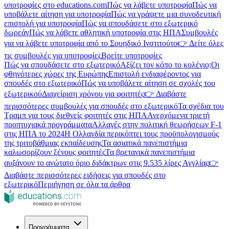
υποτροφίες στο educations.com
Πώς να λάβετε υποτροφία
Πώς να
υποβάλετε αίτηση για υποτροφία
Πώς να γράψετε μια συνοδευτική
επιστολή για υποτροφία
Πώς να σπουδάσετε στο εξωτερικό
δωρεάν
Πώς να λάβετε αθλητική υποτροφία στις ΗΠΑ
Συμβουλές
για να λάβετε υποτροφία από το Σουηδικό Ινστιτούτο
👉 Δείτε όλες
τις συμβουλές για υποτροφίες
Βρείτε υποτροφίες
Πώς να σπουδάσετε στο εξωτερικό
Αξίζει τον κόπο το κολέγιο;
Οι
φθηνότερες χώρες της Ευρώπης
Επιστολή ενδιαφέροντος για
σπουδές στο εξωτερικό
Πώς να υποβάλετε αίτηση σε σχολές του
εξωτερικού
Διαχείριση χρόνου για φοιτητές
👉 Διαβάστε
περισσότερες συμβουλές για σπουδές στο εξωτερικό
Τα σχέδια του
Τραμπ για τους διεθνείς φοιτητές στις ΗΠΑ
Ανερχόμενα τριετή
προπτυχιακά προγράμματα
Αλλαγές στην πολιτική θεωρήσεων F-1
στις ΗΠΑ το 2024
Η Ολλανδία περικόπτει τους προϋπολογισμούς
της τριτοβάθμιας εκπαίδευσης
Τα ασιατικά πανεπιστήμια
καλωσορίζουν ξένους φοιτητές
Τα βρετανικά πανεπιστήμια
αυξάνουν το ανώτατο όριο διδάκτρων στις 9.535 λίρες Αγγλίας
👉
Διαβάστε περισσότερες ειδήσεις για σπουδές στο
εξωτερικό
Περιήγηση σε όλα τα άρθρα
Προγράμματα