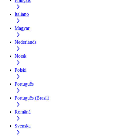
Français
Italiano
Magyar
Nederlands
Norsk
Polski
Português
Português (Brasil)
Română
Svenska