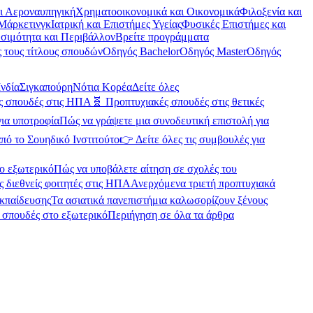
αι Αεροναυπηγική
Χρηματοοικονομικά και Οικονομικά
Φιλοξενία και
Μάρκετινγκ
Ιατρική και Επιστήμες Υγείας
Φυσικές Επιστήμες και
σιμότητα και Περιβάλλον
Βρείτε προγράμματα
 τους τίτλους σπουδών
Οδηγός Bachelor
Οδηγός Master
Οδηγός
Ινδία
Σιγκαπούρη
Νότια Κορέα
Δείτε όλες
ές σπουδές στις ΗΠΑ
🧬 Προπτυχιακές σπουδές στις θετικές
για υποτροφία
Πώς να γράψετε μια συνοδευτική επιστολή για
πό το Σουηδικό Ινστιτούτο
👉 Δείτε όλες τις συμβουλές για
ο εξωτερικό
Πώς να υποβάλετε αίτηση σε σχολές του
ς διεθνείς φοιτητές στις ΗΠΑ
Ανερχόμενα τριετή προπτυχιακά
εκπαίδευσης
Τα ασιατικά πανεπιστήμια καλωσορίζουν ξένους
α σπουδές στο εξωτερικό
Περιήγηση σε όλα τα άρθρα