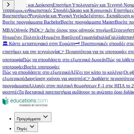
Επιχειρήσεις και Διοίκηση
Επιστήμη Υπολογιστών και Τεχνητή Νοη
Τουρισμός
Ανθρωπιστικές Σπουδές
Δίκαιο και Κοινωνικές Επιστήμες
Βιοεπιστήμες
Ψυχολογία και Ψυχική Υγεία
Δεξιότητες, Εκπαίδευση 
Βρείτε προγράμματα Bachelor
Βρείτε προγράμματα Master
Βρείτε π
MBA
Οδηγός PhD
👉 Δείτε όλους τους οδηγούς πτυχίων
Εξερευνήστ
Ηνωμένες Πολιτείες
Ηνωμένο Βασίλειο
Γερμανία
Ιταλία
Γαλλία
Ισπαν
🏛️ Κάντε μεταπτυχιακό στην Ευρώπη
🗝️ Προπτυχιακές σπουδές στ
επιστήμες και την τεχνολογία
👉 Περισσότερα για τις υποτροφίες στ
υποτροφία
Πώς να σπουδάσετε στο εξωτερικό δωρεάν
Πώς να λάβετ
υποτροφίες
Βρείτε υποτροφίες
Πώς να σπουδάσετε στο εξωτερικό
Αξίζει τον κόπο το κολέγιο;
Οι φ
εξωτερικού
Διαχείριση χρόνου για φοιτητές
👉 Διαβάστε περισσότερε
προγράμματα
Αλλαγές στην πολιτική θεωρήσεων F-1 στις ΗΠΑ το 
φοιτητές
Τα βρετανικά πανεπιστήμια αυξάνουν το ανώτατο όριο διδάκ
Προγράμματα
Πηγές