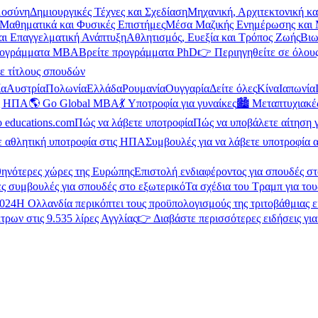
μοσύνη
Δημιουργικές Τέχνες και Σχεδίαση
Μηχανική, Αρχιτεκτονική κ
Μαθηματικά και Φυσικές Επιστήμες
Μέσα Μαζικής Ενημέρωσης και 
και Επαγγελματική Ανάπτυξη
Αθλητισμός, Ευεξία και Τρόπος Ζωής
Βιω
ρογράμματα MBA
Βρείτε προγράμματα PhD
👉 Περιηγηθείτε σε όλους
ε τίτλους σπουδών
ία
Αυστρία
Πολωνία
Ελλάδα
Ρουμανία
Ουγγαρία
Δείτε όλες
Κίνα
Ιαπωνία
ις ΗΠΑ
🌎 Go Global MBA
💃 Υποτροφία για γυναίκες
🏙️ Μεταπτυχιακ
ο educations.com
Πώς να λάβετε υποτροφία
Πώς να υποβάλετε αίτηση 
ε αθλητική υποτροφία στις ΗΠΑ
Συμβουλές για να λάβετε υποτροφία α
θηνότερες χώρες της Ευρώπης
Επιστολή ενδιαφέροντος για σπουδές στ
ς συμβουλές για σπουδές στο εξωτερικό
Τα σχέδια του Τραμπ για του
2024
Η Ολλανδία περικόπτει τους προϋπολογισμούς της τριτοβάθμιας 
τρων στις 9.535 λίρες Αγγλίας
👉 Διαβάστε περισσότερες ειδήσεις γι