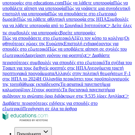
υποτροφίες στο educations.com
Πώς να λάβετε υποτροφία
Πώς να
υποβάλετε αίτηση για υποτροφία
Πώς να γράψετε μια συνοδευτική
επιστολή για υποτροφία
Πώς να σπουδάσετε στο εξωτερικό
δωρεάν
Πώς να λάβετε αθλητική υποτροφία στις ΗΠΑ
Συμβουλές
για να λάβετε υποτροφία από το Σουηδικό Ινστιτούτο
👉 Δείτε όλες
τις συμβουλές για υποτροφίες
Βρείτε υποτροφίες
Πώς να σπουδάσετε στο εξωτερικό
Αξίζει τον κόπο το κολέγιο;
Οι
φθηνότερες χώρες της Ευρώπης
Επιστολή ενδιαφέροντος για
σπουδές στο εξωτερικό
Πώς να υποβάλετε αίτηση σε σχολές του
εξωτερικού
Διαχείριση χρόνου για φοιτητές
👉 Διαβάστε
περισσότερες συμβουλές για σπουδές στο εξωτερικό
Τα σχέδια του
Τραμπ για τους διεθνείς φοιτητές στις ΗΠΑ
Ανερχόμενα τριετή
προπτυχιακά προγράμματα
Αλλαγές στην πολιτική θεωρήσεων F-1
στις ΗΠΑ το 2024
Η Ολλανδία περικόπτει τους προϋπολογισμούς
της τριτοβάθμιας εκπαίδευσης
Τα ασιατικά πανεπιστήμια
καλωσορίζουν ξένους φοιτητές
Τα βρετανικά πανεπιστήμια
αυξάνουν το ανώτατο όριο διδάκτρων στις 9.535 λίρες Αγγλίας
👉
Διαβάστε περισσότερες ειδήσεις για σπουδές στο
εξωτερικό
Περιήγηση σε όλα τα άρθρα
Προγράμματα