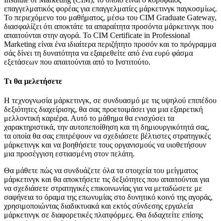
επαγγελματικός φορέας για επαγγελματίες μάρκετινγκ παγκοσμίως.
Το περιεχόμενο του μαθήματος, μέσω του CIM Graduate Gateway,
διασφαλίζει ότι αποκτάτε τα απαραίτητα προσόντα μάρκετινγκ που
απαιτούνται στην αγορά. Το CIM Certificate in Professional
Marketing είναι ένα ιδιαίτερα περιζήτητο προσόν και το πρόγραμμα
σάς δίνει τη δυνατότητα να εξαιρεθείτε από ένα ευρύ φάσμα
εξετάσεων που απαιτούνται από το Ινστιτούτο.
Τι θα μελετήσετε
Η τεχνογνωσία μάρκετινγκ, σε συνδυασμό με τις υψηλού επιπέδου
δεξιότητες διαχείρισης, θα σας προετοιμάσει για μια εξαιρετική
μελλοντική καριέρα. Αυτό το μάθημα θα ενισχύσει τα
χαρακτηριστικά, την αυτοπεποίθηση και τη δημιουργικότητά σας,
τα οποία θα σας επιτρέψουν να σχεδιάσετε βέλτιστες στρατηγικές
μάρκετινγκ και να βοηθήσετε τους οργανισμούς να υιοθετήσουν
μια προσέγγιση εστιασμένη στον πελάτη.
Θα μάθετε πώς να συνδυάζετε όλα τα στοιχεία του μείγματος
μάρκετινγκ και θα αποκτήσετε τις δεξιότητες που απαιτούνται για
να σχεδιάσετε στρατηγικές επικοινωνίας για να μεταδώσετε με
σαφήνεια το όραμα της επωνυμίας στο δυνητικό κοινό της αγοράς,
χρησιμοποιώντας διαδικτυακά και εκτός σύνδεσης εργαλεία
μάρκετινγκ σε διαφορετικές πλατφόρμες. Θα διδαχτείτε επίσης