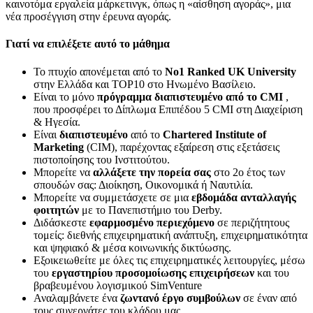
καινοτόμα εργαλεία μάρκετινγκ, όπως η «αίσθηση αγοράς», μια
νέα προσέγγιση στην έρευνα αγοράς.
Γιατί να επιλέξετε αυτό το μάθημα
Το πτυχίο απονέμεται από το
No1 Ranked UK University
στην Ελλάδα και TOP10 στο Ηνωμένο Βασίλειο.
Είναι το μόνο
πρόγραμμα διαπιστευμένο από το CMI
,
που προσφέρει το Δίπλωμα Επιπέδου 5 CMI στη Διαχείριση
& Ηγεσία.
Είναι
διαπιστευμένο
από το
Chartered Institute of
Marketing
(CIM), παρέχοντας εξαίρεση στις εξετάσεις
πιστοποίησης του Ινστιτούτου.
Μπορείτε να
αλλάξετε την πορεία σας
στο 2ο έτος των
σπουδών σας: Διοίκηση, Οικονομικά ή Ναυτιλία.
Μπορείτε να συμμετάσχετε σε μια
εβδομάδα ανταλλαγής
φοιτητών
με το Πανεπιστήμιο του Derby.
Διδάσκεστε
εφαρμοσμένο περιεχόμενο
σε περιζήτητους
τομείς: διεθνής επιχειρηματική ανάπτυξη, επιχειρηματικότητα
και ψηφιακό & μέσα κοινωνικής δικτύωσης.
Εξοικειωθείτε με όλες τις επιχειρηματικές λειτουργίες, μέσω
του
εργαστηρίου προσομοίωσης επιχειρήσεων
και του
βραβευμένου λογισμικού SimVenture
Αναλαμβάνετε ένα
ζωντανό έργο συμβούλων
σε έναν από
τους συνεργάτες του κλάδου μας.