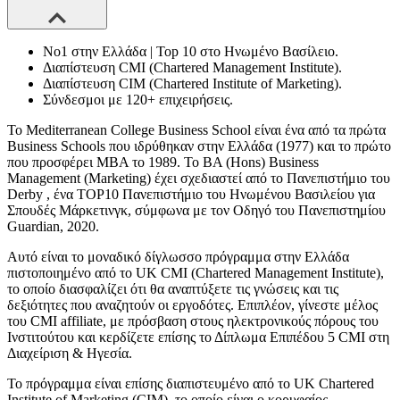
Νο1 στην Ελλάδα | Top 10 στο Ηνωμένο Βασίλειο.
Διαπίστευση CMI (Chartered Management Institute).
Διαπίστευση CIM (Chartered Institute of Marketing).
Σύνδεσμοι με 120+ επιχειρήσεις.
Το Mediterranean College Business School είναι ένα από τα πρώτα
Business Schools που ιδρύθηκαν στην Ελλάδα (1977) και το πρώτο
που προσφέρει MBA το 1989. Το BA (Hons) Business
Management (Marketing) έχει σχεδιαστεί από το Πανεπιστήμιο του
Derby , ένα TOP10 Πανεπιστήμιο του Ηνωμένου Βασιλείου για
Σπουδές Μάρκετινγκ, σύμφωνα με τον Οδηγό του Πανεπιστημίου
Guardian, 2020.
Αυτό είναι το μοναδικό δίγλωσσο πρόγραμμα στην Ελλάδα
πιστοποιημένο από το UK CMI (Chartered Management Institute),
το οποίο διασφαλίζει ότι θα αναπτύξετε τις γνώσεις και τις
δεξιότητες που αναζητούν οι εργοδότες. Επιπλέον, γίνεστε μέλος
του CMI affiliate, με πρόσβαση στους ηλεκτρονικούς πόρους του
Ινστιτούτου και κερδίζετε επίσης το Δίπλωμα Επιπέδου 5 CMI στη
Διαχείριση & Ηγεσία.
Το πρόγραμμα είναι επίσης διαπιστευμένο από το UK Chartered
Institute of Marketing (CIM), το οποίο είναι ο κορυφαίος