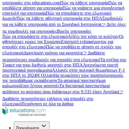
υποτροφίες στο educations.com
Πώς να λάβετε υποτροφία
Πώς να
υποβάλετε αίτηση για υποτροφία
Πώς να γράψετε μια συνοδευτική
επιστολή για υποτροφία
Πώς να σπουδάσετε στο εξωτερικό
δωρεάν
Πώς να λάβετε αθλητική υποτροφία στις ΗΠΑ
Συμβουλές
για να λάβετε υποτροφία από το Σουηδικό Ινστιτούτο
👉 Δείτε όλες
τις συμβουλές για υποτροφίες
Βρείτε υποτροφίες
Πώς να σπουδάσετε στο εξωτερικό
Αξίζει τον κόπο το κολέγιο;
Οι
φθηνότερες χώρες της Ευρώπης
Επιστολή ενδιαφέροντος για
σπουδές στο εξωτερικό
Πώς να υποβάλετε αίτηση σε σχολές του
εξωτερικού
Διαχείριση χρόνου για φοιτητές
👉 Διαβάστε
περισσότερες συμβουλές για σπουδές στο εξωτερικό
Τα σχέδια του
Τραμπ για τους διεθνείς φοιτητές στις ΗΠΑ
Ανερχόμενα τριετή
προπτυχιακά προγράμματα
Αλλαγές στην πολιτική θεωρήσεων F-1
στις ΗΠΑ το 2024
Η Ολλανδία περικόπτει τους προϋπολογισμούς
της τριτοβάθμιας εκπαίδευσης
Τα ασιατικά πανεπιστήμια
καλωσορίζουν ξένους φοιτητές
Τα βρετανικά πανεπιστήμια
αυξάνουν το ανώτατο όριο διδάκτρων στις 9.535 λίρες Αγγλίας
👉
Διαβάστε περισσότερες ειδήσεις για σπουδές στο
εξωτερικό
Περιήγηση σε όλα τα άρθρα
Προγράμματα