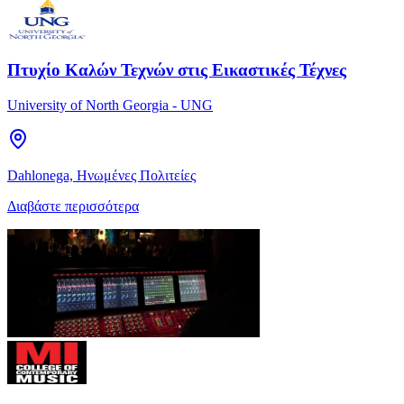
Πτυχίο Καλών Τεχνών στις Εικαστικές Τέχνες
University of North Georgia - UNG
Dahlonega, Ηνωμένες Πολιτείες
Διαβάστε περισσότερα