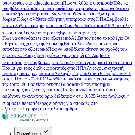
υποτροφίες στο educations.com
Πώς να λάβετε υποτροφία
Πώς να
υποβάλετε αίτηση για υποτροφία
Πώς να γράψετε μια συνοδευτική
επιστολή για υποτροφία
Πώς να σπουδάσετε στο εξωτερικό
δωρεάν
Πώς να λάβετε αθλητική υποτροφία στις ΗΠΑ
Συμβουλές
για να λάβετε υποτροφία από το Σουηδικό Ινστιτούτο
👉 Δείτε όλες
τις συμβουλές για υποτροφίες
Βρείτε υποτροφίες
Πώς να σπουδάσετε στο εξωτερικό
Αξίζει τον κόπο το κολέγιο;
Οι
φθηνότερες χώρες της Ευρώπης
Επιστολή ενδιαφέροντος για
σπουδές στο εξωτερικό
Πώς να υποβάλετε αίτηση σε σχολές του
εξωτερικού
Διαχείριση χρόνου για φοιτητές
👉 Διαβάστε
περισσότερες συμβουλές για σπουδές στο εξωτερικό
Τα σχέδια του
Τραμπ για τους διεθνείς φοιτητές στις ΗΠΑ
Ανερχόμενα τριετή
προπτυχιακά προγράμματα
Αλλαγές στην πολιτική θεωρήσεων F-1
στις ΗΠΑ το 2024
Η Ολλανδία περικόπτει τους προϋπολογισμούς
της τριτοβάθμιας εκπαίδευσης
Τα ασιατικά πανεπιστήμια
καλωσορίζουν ξένους φοιτητές
Τα βρετανικά πανεπιστήμια
αυξάνουν το ανώτατο όριο διδάκτρων στις 9.535 λίρες Αγγλίας
👉
Διαβάστε περισσότερες ειδήσεις για σπουδές στο
εξωτερικό
Περιήγηση σε όλα τα άρθρα
Προγράμματα