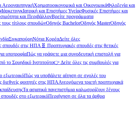
αι Αεροναυπηγική
Χρηματοοικονομικά και Οικονομικά
Φιλοξενία και
Μάρκετινγκ
Ιατρική και Επιστήμες Υγείας
Φυσικές Επιστήμες και
σιμότητα και Περιβάλλον
Βρείτε προγράμματα
 τους τίτλους σπουδών
Οδηγός Bachelor
Οδηγός Master
Οδηγός
Ινδία
Σιγκαπούρη
Νότια Κορέα
Δείτε όλες
ές σπουδές στις ΗΠΑ
🧬 Προπτυχιακές σπουδές στις θετικές
για υποτροφία
Πώς να γράψετε μια συνοδευτική επιστολή για
πό το Σουηδικό Ινστιτούτο
👉 Δείτε όλες τις συμβουλές για
ο εξωτερικό
Πώς να υποβάλετε αίτηση σε σχολές του
ς διεθνείς φοιτητές στις ΗΠΑ
Ανερχόμενα τριετή προπτυχιακά
εκπαίδευσης
Τα ασιατικά πανεπιστήμια καλωσορίζουν ξένους
α σπουδές στο εξωτερικό
Περιήγηση σε όλα τα άρθρα