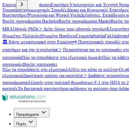
Επιχειρήσεις και Διοίκηση
Επιστήμη Υπολογιστών και Τεχνητή Νοη
Τουρισμός
Ανθρωπιστικές Σπουδές
Δίκαιο και Κοινωνικές Επιστήμες
Βιοεπιστήμες
Ψυχολογία και Ψυχική Υγεία
Δεξιότητες, Εκπαίδευση 
Βρείτε προγράμματα Bachelor
Βρείτε προγράμματα Master
Βρείτε π
MBA
Οδηγός PhD
👉 Δείτε όλους τους οδηγούς πτυχίων
Εξερευνήστ
Ηνωμένες Πολιτείες
Ηνωμένο Βασίλειο
Γερμανία
Ιταλία
Γαλλία
Ισπαν
🏛️ Κάντε μεταπτυχιακό στην Ευρώπη
🗝️ Προπτυχιακές σπουδές στ
επιστήμες και την τεχνολογία
👉 Περισσότερα για τις υποτροφίες στ
υποτροφία
Πώς να σπουδάσετε στο εξωτερικό δωρεάν
Πώς να λάβετ
υποτροφίες
Βρείτε υποτροφίες
Πώς να σπουδάσετε στο εξωτερικό
Αξίζει τον κόπο το κολέγιο;
Οι φ
εξωτερικού
Διαχείριση χρόνου για φοιτητές
👉 Διαβάστε περισσότερε
προγράμματα
Αλλαγές στην πολιτική θεωρήσεων F-1 στις ΗΠΑ το 
φοιτητές
Τα βρετανικά πανεπιστήμια αυξάνουν το ανώτατο όριο διδάκ
Προγράμματα
Πηγές