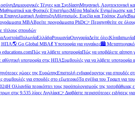
μοσύνη
Δημιουργικές Τέχνες και Σχεδίαση
Μηχανική, Αρχιτεκτονική κ
Μαθηματικά και Φυσικές Επιστήμες
Μέσα Μαζικής Ενημέρωσης και 
και Επαγγελματική Ανάπτυξη
Αθλητισμός, Ευεξία και Τρόπος Ζωής
Βιω
ρογράμματα MBA
Βρείτε προγράμματα PhD
👉 Περιηγηθείτε σε όλους
ε τίτλους σπουδών
ία
Αυστρία
Πολωνία
Ελλάδα
Ρουμανία
Ουγγαρία
Δείτε όλες
Κίνα
Ιαπωνία
ις ΗΠΑ
🌎 Go Global MBA
💃 Υποτροφία για γυναίκες
🏙️ Μεταπτυχιακ
ο educations.com
Πώς να λάβετε υποτροφία
Πώς να υποβάλετε αίτηση 
ε αθλητική υποτροφία στις ΗΠΑ
Συμβουλές για να λάβετε υποτροφία α
θηνότερες χώρες της Ευρώπης
Επιστολή ενδιαφέροντος για σπουδές στ
ς συμβουλές για σπουδές στο εξωτερικό
Τα σχέδια του Τραμπ για του
2024
Η Ολλανδία περικόπτει τους προϋπολογισμούς της τριτοβάθμιας 
τρων στις 9.535 λίρες Αγγλίας
👉 Διαβάστε περισσότερες ειδήσεις γι