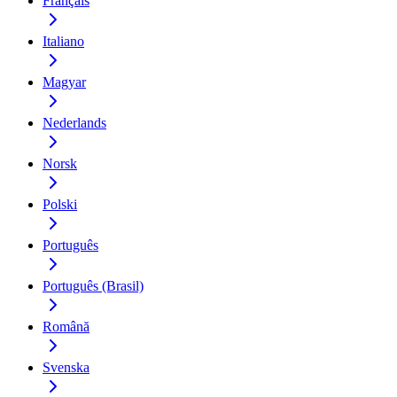
Français
Italiano
Magyar
Nederlands
Norsk
Polski
Português
Português (Brasil)
Română
Svenska