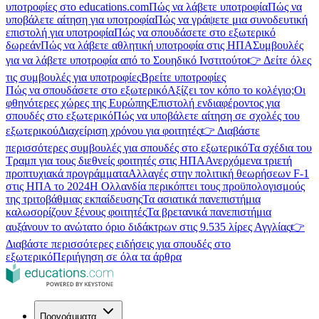
υποτροφίες στο educations.com
Πώς να λάβετε υποτροφία
Πώς να
υποβάλετε αίτηση για υποτροφία
Πώς να γράψετε μια συνοδευτική
επιστολή για υποτροφία
Πώς να σπουδάσετε στο εξωτερικό
δωρεάν
Πώς να λάβετε αθλητική υποτροφία στις ΗΠΑ
Συμβουλές
για να λάβετε υποτροφία από το Σουηδικό Ινστιτούτο
👉 Δείτε όλες
τις συμβουλές για υποτροφίες
Βρείτε υποτροφίες
Πώς να σπουδάσετε στο εξωτερικό
Αξίζει τον κόπο το κολέγιο;
Οι
φθηνότερες χώρες της Ευρώπης
Επιστολή ενδιαφέροντος για
σπουδές στο εξωτερικό
Πώς να υποβάλετε αίτηση σε σχολές του
εξωτερικού
Διαχείριση χρόνου για φοιτητές
👉 Διαβάστε
περισσότερες συμβουλές για σπουδές στο εξωτερικό
Τα σχέδια του
Τραμπ για τους διεθνείς φοιτητές στις ΗΠΑ
Ανερχόμενα τριετή
προπτυχιακά προγράμματα
Αλλαγές στην πολιτική θεωρήσεων F-1
στις ΗΠΑ το 2024
Η Ολλανδία περικόπτει τους προϋπολογισμούς
της τριτοβάθμιας εκπαίδευσης
Τα ασιατικά πανεπιστήμια
καλωσορίζουν ξένους φοιτητές
Τα βρετανικά πανεπιστήμια
αυξάνουν το ανώτατο όριο διδάκτρων στις 9.535 λίρες Αγγλίας
👉
Διαβάστε περισσότερες ειδήσεις για σπουδές στο
εξωτερικό
Περιήγηση σε όλα τα άρθρα
Προγράμματα