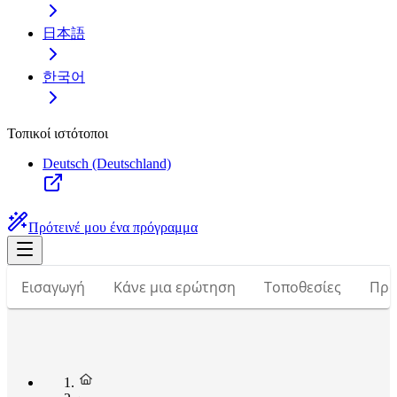
日本語
한국어
Τοπικοί ιστότοποι
Deutsch (Deutschland)
Πρότεινέ μου ένα πρόγραμμα
Εισαγωγή
Κάνε μια ερώτηση
Τοποθεσίες
Προ