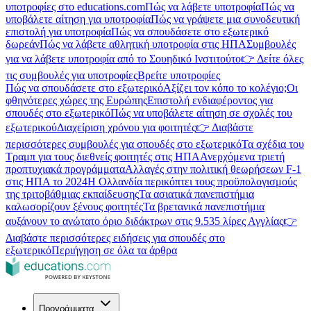
υποτροφίες στο educations.com
Πώς να λάβετε υποτροφία
Πώς να
υποβάλετε αίτηση για υποτροφία
Πώς να γράψετε μια συνοδευτική
επιστολή για υποτροφία
Πώς να σπουδάσετε στο εξωτερικό
δωρεάν
Πώς να λάβετε αθλητική υποτροφία στις ΗΠΑ
Συμβουλές
για να λάβετε υποτροφία από το Σουηδικό Ινστιτούτο
👉 Δείτε όλες
τις συμβουλές για υποτροφίες
Βρείτε υποτροφίες
Πώς να σπουδάσετε στο εξωτερικό
Αξίζει τον κόπο το κολέγιο;
Οι
φθηνότερες χώρες της Ευρώπης
Επιστολή ενδιαφέροντος για
σπουδές στο εξωτερικό
Πώς να υποβάλετε αίτηση σε σχολές του
εξωτερικού
Διαχείριση χρόνου για φοιτητές
👉 Διαβάστε
περισσότερες συμβουλές για σπουδές στο εξωτερικό
Τα σχέδια του
Τραμπ για τους διεθνείς φοιτητές στις ΗΠΑ
Ανερχόμενα τριετή
προπτυχιακά προγράμματα
Αλλαγές στην πολιτική θεωρήσεων F-1
στις ΗΠΑ το 2024
Η Ολλανδία περικόπτει τους προϋπολογισμούς
της τριτοβάθμιας εκπαίδευσης
Τα ασιατικά πανεπιστήμια
καλωσορίζουν ξένους φοιτητές
Τα βρετανικά πανεπιστήμια
αυξάνουν το ανώτατο όριο διδάκτρων στις 9.535 λίρες Αγγλίας
👉
Διαβάστε περισσότερες ειδήσεις για σπουδές στο
εξωτερικό
Περιήγηση σε όλα τα άρθρα
Προγράμματα