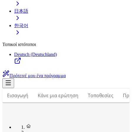
日本語
한국어
Τοπικοί ιστότοποι
Deutsch (Deutschland)
Πρότεινέ μου ένα πρόγραμμα
Εισαγωγή
Κάνε μια ερώτηση
Τοποθεσίες
Προ