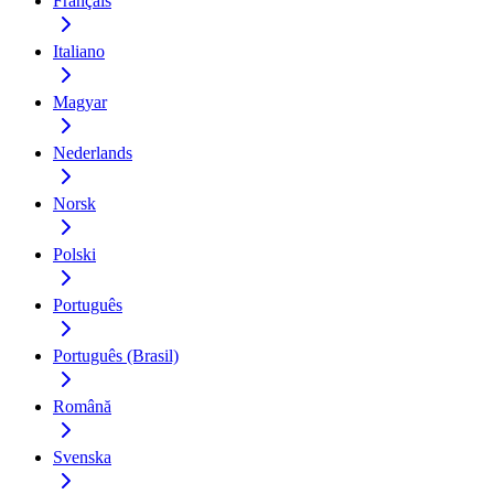
Français
Italiano
Magyar
Nederlands
Norsk
Polski
Português
Português (Brasil)
Română
Svenska