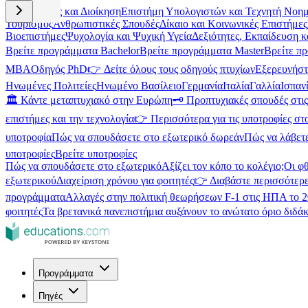
Επιχειρήσεις και Διοίκηση
Επιστήμη Υπολογιστών και Τεχνητή Νοη
Τουρισμός
Ανθρωπιστικές Σπουδές
Δίκαιο και Κοινωνικές Επιστήμες
Βιοεπιστήμες
Ψυχολογία και Ψυχική Υγεία
Δεξιότητες, Εκπαίδευση 
Βρείτε προγράμματα Bachelor
Βρείτε προγράμματα Master
Βρείτε π
MBA
Οδηγός PhD
👉 Δείτε όλους τους οδηγούς πτυχίων
Εξερευνήστ
Ηνωμένες Πολιτείες
Ηνωμένο Βασίλειο
Γερμανία
Ιταλία
Γαλλία
Ισπαν
🏛️ Κάντε μεταπτυχιακό στην Ευρώπη
🗝️ Προπτυχιακές σπουδές στ
επιστήμες και την τεχνολογία
👉 Περισσότερα για τις υποτροφίες στ
υποτροφία
Πώς να σπουδάσετε στο εξωτερικό δωρεάν
Πώς να λάβετ
υποτροφίες
Βρείτε υποτροφίες
Πώς να σπουδάσετε στο εξωτερικό
Αξίζει τον κόπο το κολέγιο;
Οι φ
εξωτερικού
Διαχείριση χρόνου για φοιτητές
👉 Διαβάστε περισσότερε
προγράμματα
Αλλαγές στην πολιτική θεωρήσεων F-1 στις ΗΠΑ το 
φοιτητές
Τα βρετανικά πανεπιστήμια αυξάνουν το ανώτατο όριο διδάκ
Προγράμματα
Πηγές