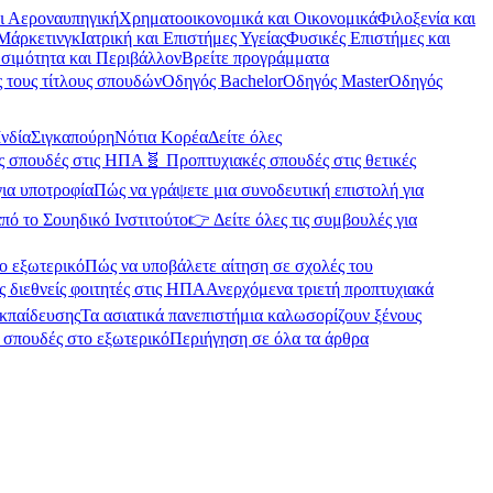
αι Αεροναυπηγική
Χρηματοοικονομικά και Οικονομικά
Φιλοξενία και
Μάρκετινγκ
Ιατρική και Επιστήμες Υγείας
Φυσικές Επιστήμες και
σιμότητα και Περιβάλλον
Βρείτε προγράμματα
 τους τίτλους σπουδών
Οδηγός Bachelor
Οδηγός Master
Οδηγός
Ινδία
Σιγκαπούρη
Νότια Κορέα
Δείτε όλες
ές σπουδές στις ΗΠΑ
🧬 Προπτυχιακές σπουδές στις θετικές
για υποτροφία
Πώς να γράψετε μια συνοδευτική επιστολή για
πό το Σουηδικό Ινστιτούτο
👉 Δείτε όλες τις συμβουλές για
ο εξωτερικό
Πώς να υποβάλετε αίτηση σε σχολές του
ς διεθνείς φοιτητές στις ΗΠΑ
Ανερχόμενα τριετή προπτυχιακά
εκπαίδευσης
Τα ασιατικά πανεπιστήμια καλωσορίζουν ξένους
α σπουδές στο εξωτερικό
Περιήγηση σε όλα τα άρθρα