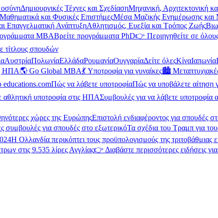
μοσύνη
Δημιουργικές Τέχνες και Σχεδίαση
Μηχανική, Αρχιτεκτονική κ
Μαθηματικά και Φυσικές Επιστήμες
Μέσα Μαζικής Ενημέρωσης και 
και Επαγγελματική Ανάπτυξη
Αθλητισμός, Ευεξία και Τρόπος Ζωής
Βιω
ρογράμματα MBA
Βρείτε προγράμματα PhD
👉 Περιηγηθείτε σε όλους
ε τίτλους σπουδών
ία
Αυστρία
Πολωνία
Ελλάδα
Ρουμανία
Ουγγαρία
Δείτε όλες
Κίνα
Ιαπωνία
ις ΗΠΑ
🌎 Go Global MBA
💃 Υποτροφία για γυναίκες
🏙️ Μεταπτυχιακ
ο educations.com
Πώς να λάβετε υποτροφία
Πώς να υποβάλετε αίτηση 
ε αθλητική υποτροφία στις ΗΠΑ
Συμβουλές για να λάβετε υποτροφία α
θηνότερες χώρες της Ευρώπης
Επιστολή ενδιαφέροντος για σπουδές στ
ς συμβουλές για σπουδές στο εξωτερικό
Τα σχέδια του Τραμπ για του
2024
Η Ολλανδία περικόπτει τους προϋπολογισμούς της τριτοβάθμιας 
τρων στις 9.535 λίρες Αγγλίας
👉 Διαβάστε περισσότερες ειδήσεις γι