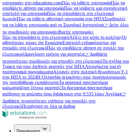
υποτροφίες στο educations.com
Πώς να λάβετε υποτροφία
Πώς να
υποβάλετε αίτηση για υποτροφία
Πώς να γράψετε μια συνοδευτική
επιστολή για υποτροφία
Πώς να σπουδάσετε στο εξωτερικό
δωρεάν
Πώς να λάβετε αθλητική υποτροφία στις ΗΠΑ
Συμβουλές
για να λάβετε υποτροφία από το Σουηδικό Ινστιτούτο
👉 Δείτε όλες
τις συμβουλές για υποτροφίες
Βρείτε υποτροφίες
Πώς να σπουδάσετε στο εξωτερικό
Αξίζει τον κόπο το κολέγιο;
Οι
φθηνότερες χώρες της Ευρώπης
Επιστολή ενδιαφέροντος για
σπουδές στο εξωτερικό
Πώς να υποβάλετε αίτηση σε σχολές του
εξωτερικού
Διαχείριση χρόνου για φοιτητές
👉 Διαβάστε
περισσότερες συμβουλές για σπουδές στο εξωτερικό
Τα σχέδια του
Τραμπ για τους διεθνείς φοιτητές στις ΗΠΑ
Ανερχόμενα τριετή
προπτυχιακά προγράμματα
Αλλαγές στην πολιτική θεωρήσεων F-1
στις ΗΠΑ το 2024
Η Ολλανδία περικόπτει τους προϋπολογισμούς
της τριτοβάθμιας εκπαίδευσης
Τα ασιατικά πανεπιστήμια
καλωσορίζουν ξένους φοιτητές
Τα βρετανικά πανεπιστήμια
αυξάνουν το ανώτατο όριο διδάκτρων στις 9.535 λίρες Αγγλίας
👉
Διαβάστε περισσότερες ειδήσεις για σπουδές στο
εξωτερικό
Περιήγηση σε όλα τα άρθρα
Προγράμματα