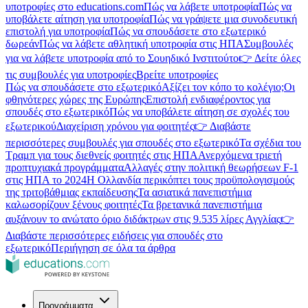
υποτροφίες στο educations.com
Πώς να λάβετε υποτροφία
Πώς να
υποβάλετε αίτηση για υποτροφία
Πώς να γράψετε μια συνοδευτική
επιστολή για υποτροφία
Πώς να σπουδάσετε στο εξωτερικό
δωρεάν
Πώς να λάβετε αθλητική υποτροφία στις ΗΠΑ
Συμβουλές
για να λάβετε υποτροφία από το Σουηδικό Ινστιτούτο
👉 Δείτε όλες
τις συμβουλές για υποτροφίες
Βρείτε υποτροφίες
Πώς να σπουδάσετε στο εξωτερικό
Αξίζει τον κόπο το κολέγιο;
Οι
φθηνότερες χώρες της Ευρώπης
Επιστολή ενδιαφέροντος για
σπουδές στο εξωτερικό
Πώς να υποβάλετε αίτηση σε σχολές του
εξωτερικού
Διαχείριση χρόνου για φοιτητές
👉 Διαβάστε
περισσότερες συμβουλές για σπουδές στο εξωτερικό
Τα σχέδια του
Τραμπ για τους διεθνείς φοιτητές στις ΗΠΑ
Ανερχόμενα τριετή
προπτυχιακά προγράμματα
Αλλαγές στην πολιτική θεωρήσεων F-1
στις ΗΠΑ το 2024
Η Ολλανδία περικόπτει τους προϋπολογισμούς
της τριτοβάθμιας εκπαίδευσης
Τα ασιατικά πανεπιστήμια
καλωσορίζουν ξένους φοιτητές
Τα βρετανικά πανεπιστήμια
αυξάνουν το ανώτατο όριο διδάκτρων στις 9.535 λίρες Αγγλίας
👉
Διαβάστε περισσότερες ειδήσεις για σπουδές στο
εξωτερικό
Περιήγηση σε όλα τα άρθρα
Προγράμματα