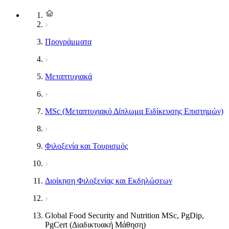
Προγράμματα
Μεταπτυχιακά
MSc (Μεταπτυχιακό Δίπλωμα Ειδίκευσης Επιστημών)
Φιλοξενία και Τουρισμός
Διοίκηση Φιλοξενίας και Εκδηλώσεων
Global Food Security and Nutrition MSc, PgDip,
PgCert (Διαδικτυακή Μάθηση)