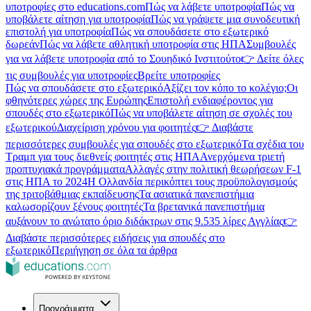
υποτροφίες στο educations.com
Πώς να λάβετε υποτροφία
Πώς να
υποβάλετε αίτηση για υποτροφία
Πώς να γράψετε μια συνοδευτική
επιστολή για υποτροφία
Πώς να σπουδάσετε στο εξωτερικό
δωρεάν
Πώς να λάβετε αθλητική υποτροφία στις ΗΠΑ
Συμβουλές
για να λάβετε υποτροφία από το Σουηδικό Ινστιτούτο
👉 Δείτε όλες
τις συμβουλές για υποτροφίες
Βρείτε υποτροφίες
Πώς να σπουδάσετε στο εξωτερικό
Αξίζει τον κόπο το κολέγιο;
Οι
φθηνότερες χώρες της Ευρώπης
Επιστολή ενδιαφέροντος για
σπουδές στο εξωτερικό
Πώς να υποβάλετε αίτηση σε σχολές του
εξωτερικού
Διαχείριση χρόνου για φοιτητές
👉 Διαβάστε
περισσότερες συμβουλές για σπουδές στο εξωτερικό
Τα σχέδια του
Τραμπ για τους διεθνείς φοιτητές στις ΗΠΑ
Ανερχόμενα τριετή
προπτυχιακά προγράμματα
Αλλαγές στην πολιτική θεωρήσεων F-1
στις ΗΠΑ το 2024
Η Ολλανδία περικόπτει τους προϋπολογισμούς
της τριτοβάθμιας εκπαίδευσης
Τα ασιατικά πανεπιστήμια
καλωσορίζουν ξένους φοιτητές
Τα βρετανικά πανεπιστήμια
αυξάνουν το ανώτατο όριο διδάκτρων στις 9.535 λίρες Αγγλίας
👉
Διαβάστε περισσότερες ειδήσεις για σπουδές στο
εξωτερικό
Περιήγηση σε όλα τα άρθρα
Προγράμματα