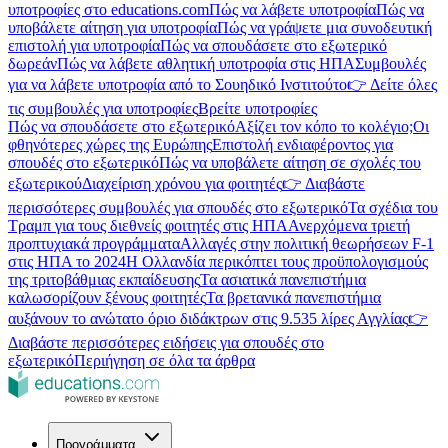
υποτροφίες στο educations.com
Πώς να λάβετε υποτροφία
Πώς να
υποβάλετε αίτηση για υποτροφία
Πώς να γράψετε μια συνοδευτική
επιστολή για υποτροφία
Πώς να σπουδάσετε στο εξωτερικό
δωρεάν
Πώς να λάβετε αθλητική υποτροφία στις ΗΠΑ
Συμβουλές
για να λάβετε υποτροφία από το Σουηδικό Ινστιτούτο
👉 Δείτε όλες
τις συμβουλές για υποτροφίες
Βρείτε υποτροφίες
Πώς να σπουδάσετε στο εξωτερικό
Αξίζει τον κόπο το κολέγιο;
Οι
φθηνότερες χώρες της Ευρώπης
Επιστολή ενδιαφέροντος για
σπουδές στο εξωτερικό
Πώς να υποβάλετε αίτηση σε σχολές του
εξωτερικού
Διαχείριση χρόνου για φοιτητές
👉 Διαβάστε
περισσότερες συμβουλές για σπουδές στο εξωτερικό
Τα σχέδια του
Τραμπ για τους διεθνείς φοιτητές στις ΗΠΑ
Ανερχόμενα τριετή
προπτυχιακά προγράμματα
Αλλαγές στην πολιτική θεωρήσεων F-1
στις ΗΠΑ το 2024
Η Ολλανδία περικόπτει τους προϋπολογισμούς
της τριτοβάθμιας εκπαίδευσης
Τα ασιατικά πανεπιστήμια
καλωσορίζουν ξένους φοιτητές
Τα βρετανικά πανεπιστήμια
αυξάνουν το ανώτατο όριο διδάκτρων στις 9.535 λίρες Αγγλίας
👉
Διαβάστε περισσότερες ειδήσεις για σπουδές στο
εξωτερικό
Περιήγηση σε όλα τα άρθρα
Προγράμματα