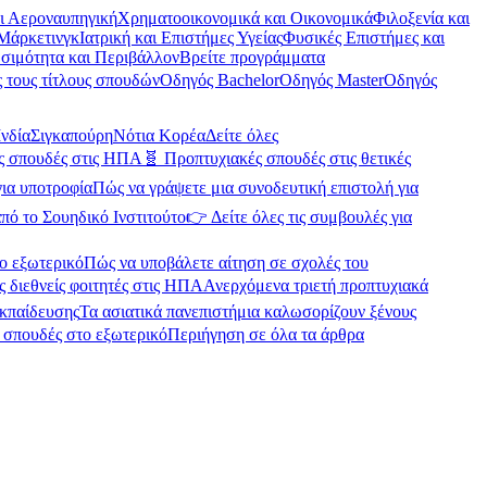
αι Αεροναυπηγική
Χρηματοοικονομικά και Οικονομικά
Φιλοξενία και
Μάρκετινγκ
Ιατρική και Επιστήμες Υγείας
Φυσικές Επιστήμες και
σιμότητα και Περιβάλλον
Βρείτε προγράμματα
 τους τίτλους σπουδών
Οδηγός Bachelor
Οδηγός Master
Οδηγός
Ινδία
Σιγκαπούρη
Νότια Κορέα
Δείτε όλες
ές σπουδές στις ΗΠΑ
🧬 Προπτυχιακές σπουδές στις θετικές
για υποτροφία
Πώς να γράψετε μια συνοδευτική επιστολή για
πό το Σουηδικό Ινστιτούτο
👉 Δείτε όλες τις συμβουλές για
ο εξωτερικό
Πώς να υποβάλετε αίτηση σε σχολές του
ς διεθνείς φοιτητές στις ΗΠΑ
Ανερχόμενα τριετή προπτυχιακά
εκπαίδευσης
Τα ασιατικά πανεπιστήμια καλωσορίζουν ξένους
α σπουδές στο εξωτερικό
Περιήγηση σε όλα τα άρθρα