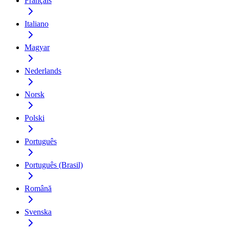
Français
Italiano
Magyar
Nederlands
Norsk
Polski
Português
Português (Brasil)
Română
Svenska