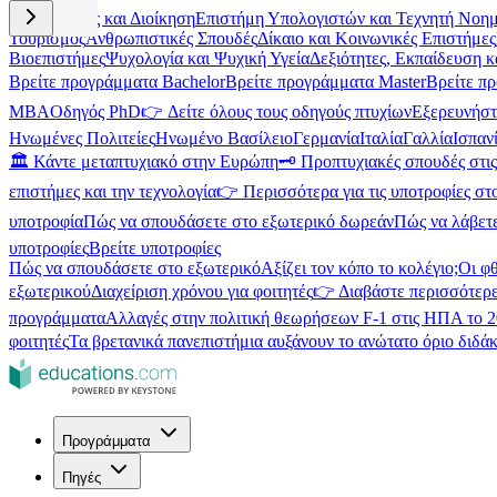
Επιχειρήσεις και Διοίκηση
Επιστήμη Υπολογιστών και Τεχνητή Νοη
Τουρισμός
Ανθρωπιστικές Σπουδές
Δίκαιο και Κοινωνικές Επιστήμες
Βιοεπιστήμες
Ψυχολογία και Ψυχική Υγεία
Δεξιότητες, Εκπαίδευση 
Βρείτε προγράμματα Bachelor
Βρείτε προγράμματα Master
Βρείτε π
MBA
Οδηγός PhD
👉 Δείτε όλους τους οδηγούς πτυχίων
Εξερευνήστ
Ηνωμένες Πολιτείες
Ηνωμένο Βασίλειο
Γερμανία
Ιταλία
Γαλλία
Ισπαν
🏛️ Κάντε μεταπτυχιακό στην Ευρώπη
🗝️ Προπτυχιακές σπουδές στ
επιστήμες και την τεχνολογία
👉 Περισσότερα για τις υποτροφίες στ
υποτροφία
Πώς να σπουδάσετε στο εξωτερικό δωρεάν
Πώς να λάβετ
υποτροφίες
Βρείτε υποτροφίες
Πώς να σπουδάσετε στο εξωτερικό
Αξίζει τον κόπο το κολέγιο;
Οι φ
εξωτερικού
Διαχείριση χρόνου για φοιτητές
👉 Διαβάστε περισσότερε
προγράμματα
Αλλαγές στην πολιτική θεωρήσεων F-1 στις ΗΠΑ το 
φοιτητές
Τα βρετανικά πανεπιστήμια αυξάνουν το ανώτατο όριο διδάκ
Προγράμματα
Πηγές