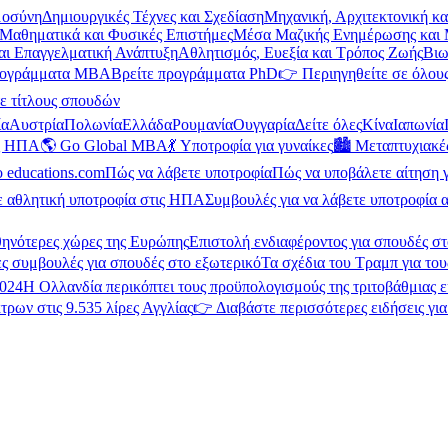
μοσύνη
Δημιουργικές Τέχνες και Σχεδίαση
Μηχανική, Αρχιτεκτονική κ
Μαθηματικά και Φυσικές Επιστήμες
Μέσα Μαζικής Ενημέρωσης και 
και Επαγγελματική Ανάπτυξη
Αθλητισμός, Ευεξία και Τρόπος Ζωής
Βιω
ρογράμματα MBA
Βρείτε προγράμματα PhD
👉 Περιηγηθείτε σε όλους
ε τίτλους σπουδών
ία
Αυστρία
Πολωνία
Ελλάδα
Ρουμανία
Ουγγαρία
Δείτε όλες
Κίνα
Ιαπωνία
ις ΗΠΑ
🌎 Go Global MBA
💃 Υποτροφία για γυναίκες
🏙️ Μεταπτυχιακ
ο educations.com
Πώς να λάβετε υποτροφία
Πώς να υποβάλετε αίτηση 
ε αθλητική υποτροφία στις ΗΠΑ
Συμβουλές για να λάβετε υποτροφία α
θηνότερες χώρες της Ευρώπης
Επιστολή ενδιαφέροντος για σπουδές στ
ς συμβουλές για σπουδές στο εξωτερικό
Τα σχέδια του Τραμπ για του
2024
Η Ολλανδία περικόπτει τους προϋπολογισμούς της τριτοβάθμιας 
τρων στις 9.535 λίρες Αγγλίας
👉 Διαβάστε περισσότερες ειδήσεις γι