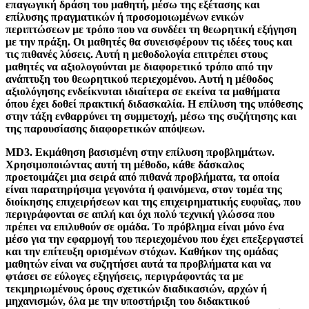
επαγωγική δράση του μαθητή, μέσω της εξέτασης και
επίλυσης πραγματικών ή προσομοιωμένων ενικών
περιπτώσεων με τρόπο που να συνδέει τη θεωρητική εξήγηση
με την πράξη. Οι μαθητές θα συνεισφέρουν τις ιδέες τους και
τις πιθανές λύσεις. Αυτή η μεθοδολογία επιτρέπει στους
μαθητές να αξιολογούνται με διαφορετικό τρόπο από την
ανάπτυξη του θεωρητικού περιεχομένου. Αυτή η μέθοδος
αξιολόγησης ενδείκνυται ιδιαίτερα σε εκείνα τα μαθήματα
όπου έχει δοθεί πρακτική διδασκαλία. Η επίλυση της υπόθεσης
στην τάξη ενθαρρύνει τη συμμετοχή, μέσω της συζήτησης και
της παρουσίασης διαφορετικών απόψεων.
MD3.
Εκμάθηση βασισμένη στην επίλυση προβλημάτων.
Χρησιμοποιώντας αυτή τη μέθοδο, κάθε δάσκαλος
προετοιμάζει μια σειρά από πιθανά προβλήματα, τα οποία
είναι παρατηρήσιμα γεγονότα ή φαινόμενα, στον τομέα της
διοίκησης επιχειρήσεων και της επιχειρηματικής ευφυΐας, που
περιγράφονται σε απλή και όχι πολύ τεχνική γλώσσα που
πρέπει να επιλυθούν σε ομάδα. Το πρόβλημα είναι μόνο ένα
μέσο για την εφαρμογή του περιεχομένου που έχει επεξεργαστεί
και την επίτευξη ορισμένων στόχων. Καθήκον της ομάδας
μαθητών είναι να συζητήσει αυτά τα προβλήματα και να
φτάσει σε εύλογες εξηγήσεις, περιγράφοντάς τα με
τεκμηριωμένους όρους σχετικών διαδικασιών, αρχών ή
μηχανισμών, όλα με την υποστήριξη του διδακτικού