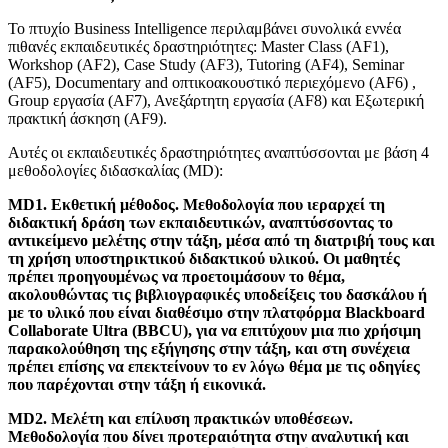
Το πτυχίο Business Intelligence περιλαμβάνει συνολικά εννέα
πιθανές εκπαιδευτικές δραστηριότητες: Master Class (AF1),
Workshop (AF2), Case Study (AF3), Tutoring (AF4), Seminar
(AF5), Documentary and οπτικοακουστικό περιεχόμενο (AF6) ,
Group εργασία (AF7), Ανεξάρτητη εργασία (AF8) και Εξωτερική
πρακτική άσκηση (AF9).
Αυτές οι εκπαιδευτικές δραστηριότητες αναπτύσσονται με βάση 4
μεθοδολογίες διδασκαλίας (MD):
MD1. Εκθετική μέθοδος. Μεθοδολογία που ιεραρχεί τη
διδακτική δράση των εκπαιδευτικών, αναπτύσσοντας το
αντικείμενο μελέτης στην τάξη, μέσα από τη διατριβή τους και
τη χρήση υποστηρικτικού διδακτικού υλικού. Οι μαθητές
πρέπει προηγουμένως να προετοιμάσουν το θέμα,
ακολουθώντας τις βιβλιογραφικές υποδείξεις του δασκάλου ή
με το υλικό που είναι διαθέσιμο στην πλατφόρμα Blackboard
Collaborate Ultra (BBCU), για να επιτύχουν μια πιο χρήσιμη
παρακολούθηση της εξήγησης στην τάξη, και στη συνέχεια
πρέπει επίσης να επεκτείνουν το εν λόγω θέμα με τις οδηγίες
που παρέχονται στην τάξη ή εικονικά.
MD2. Μελέτη και επίλυση πρακτικών υποθέσεων.
Μεθοδολογία που δίνει προτεραιότητα στην αναλυτική και