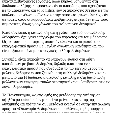
επαναλαμβανόμενες εργασίες, αλλά κυρίως βοηθώντας στη
διαδικασία λήψης αποφάσεων: εάν οι αποφάσεις που σχετίζονται
με το μάρκετινγκ και τα logistics, εάν οι αποφάσεις σχετικά με την
κυκλοφορία νέων προϊόντων και την αφοσίωση των πελατών, εάν
σε τομείς όπου οι παραδοσιακά αριθμητικές πτυχές δεν ήταν τόσο
σημαντικές, όπως η οργάνωση του ανθρώπινου δυναμικού.
Κατά συνέπεια, η κατανόηση και η γνώση του τρόπου ανάλυσης
δεδομένων έχει γίνει επάγγελμα του παρόντος και του μέλλοντος.
Ως εκ τούτου, οι εταιρείες απαιτούν ολοένα και περισσότερο
επαγγελματικά προφίλ με μεγάλη αναλυτική ικανότητα και που
είναι εξοικειωμένα με τις τεχνικές μελέτης δεδομένων.
Συνεπώς, είναι απαραίτητο να υπάρχουν ειδικοί στη λήψη
αποφάσεων με βάση δεδομένα, δηλαδή απαιτείται ένα
επαγγελματικό προφίλ που συνδυάζει το πιο τεχνικό μέρος της
μελέτης δεδομένων που ξεκινά με τη συλλογή δεδομένων και που
μετά από μια Η διαδικασία ανάλυσης καταλήγει στη διατύπωση
μελλοντικών επιχειρηματικών στρατηγικών που βασίζονται στις εν
λόγω πληροφορίες.
Το Πανεπιστήμιο, ως εγγυητής της μετάδοσης της γνώσης σε
υψηλότερο επίπεδο, δεν μπορεί να μείνει εκτός αυτής της
δυναμικής και πρέπει να συμμετάσχει ενεργά σε αυτήν την αλλαγή
προς μια «Οικονομία Δεδομένων» προωθώντας τη δημιουργία