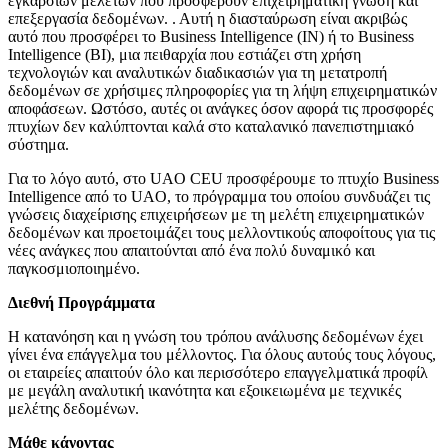
εγκάρσιων μελετών που προσφέρουν επιχειρηματική γνώση και
επεξεργασία δεδομένων. . Αυτή η διασταύρωση είναι ακριβώς
αυτό που προσφέρει το Business Intelligence (IN) ή το Business
Intelligence (BI), μια πειθαρχία που εστιάζει στη χρήση
τεχνολογιών και αναλυτικών διαδικασιών για τη μετατροπή
δεδομένων σε χρήσιμες πληροφορίες για τη λήψη επιχειρηματικών
αποφάσεων. Ωστόσο, αυτές οι ανάγκες όσον αφορά τις προσφορές
πτυχίων δεν καλύπτονται καλά στο καταλανικό πανεπιστημιακό
σύστημα.
Για το λόγο αυτό, στο UAO CEU προσφέρουμε το πτυχίο Business
Intelligence από το UAO, το πρόγραμμα του οποίου συνδυάζει τις
γνώσεις διαχείρισης επιχειρήσεων με τη μελέτη επιχειρηματικών
δεδομένων και προετοιμάζει τους μελλοντικούς αποφοίτους για τις
νέες ανάγκες που απαιτούνται από ένα πολύ δυναμικό και
παγκοσμιοποιημένο.
Διεθνή Προγράμματα
Η κατανόηση και η γνώση του τρόπου ανάλυσης δεδομένων έχει
γίνει ένα επάγγελμα του μέλλοντος. Για όλους αυτούς τους λόγους,
οι εταιρείες απαιτούν όλο και περισσότερο επαγγελματικά προφίλ
με μεγάλη αναλυτική ικανότητα και εξοικειωμένα με τεχνικές
μελέτης δεδομένων.
Μάθε κάνοντας