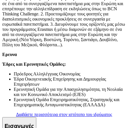
σε ένα από τα συνεργαζόμενα πανεπιστήμια μας στην Ευρώπη και
επιτρέπουμε την αλληλεπίδραση σε εκδηλώσεις όπως το BCN
Thinking Challenge. 2. Προετοιμάζουμε τους φοιτητές για
διαπολιτισμικές οικονομικές προκλήσεις σε συνεργασία με
ευρωπαϊκά πανεπιστήμια. 3. Διευρύνουμε τους ορίζοντές μας μέσω
του προγράμματος Erasmus ή μέσω διαμονών σε εξάμηνο σε ένα
από τα συνεργαζόμενα πανεπιστήμια μας στην Ευρώπη και την
Αμερική (Νέα Υόρκη, Βοστώνη, Τορόντο, Σαντιάγο, Δουβλίνο,
Πόλη του Μεξικού, Φλόριντα...).
Ερευνα
Έδρες και Ερευνητικές Ομάδες:
Πρόεδρος Αλληλέγγυας Οικονομίας
Έδρα Οικογενειακής Επιχείρησης και Δημιουργίας
Επιχειρήσεων
Ερευνητική Ομάδα για την Απασχολησιμότητα, τη Νεολαία
και τον Κοινωνικό Αποκλεισμό (EJES)
Ερευνητική Ομάδα Επιχειρηματικότητας, Στρατηγικής και
Επιχειρηματικής Ανταγωνιστικότητας (ΕΛΛΑΔΑ)
Διαβάστε περισσότερα στον ιστότοπο του ιδρύματος
Εισαγωγές