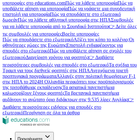
υποτροφίες στο educations.com
Πώς να λάβετε υποτροφία
Πώς να
υποβάλετε αίτηση για υποτροφία
Πώς να γράψετε μια συνοδευτική
επιστολή για υποτροφία
Πώς να σπουδάσετε στο εξωτερικό
δωρεάν
Πώς να λάβετε αθλητική υποτροφία στις ΗΠΑ
Συμβουλές
για να λάβετε υποτροφία από το Σουηδικό Ινστιτούτο
👉 Δείτε όλες
τις συμβουλές για υποτροφίες
Βρείτε υποτροφίες
Πώς να σπουδάσετε στο εξωτερικό
Αξίζει τον κόπο το κολέγιο;
Οι
φθηνότερες χώρες της Ευρώπης
Επιστολή ενδιαφέροντος για
σπουδές στο εξωτερικό
Πώς να υποβάλετε αίτηση σε σχολές του
εξωτερικού
Διαχείριση χρόνου για φοιτητές
👉 Διαβάστε
περισσότερες συμβουλές για σπουδές στο εξωτερικό
Τα σχέδια του
Τραμπ για τους διεθνείς φοιτητές στις ΗΠΑ
Ανερχόμενα τριετή
προπτυχιακά προγράμματα
Αλλαγές στην πολιτική θεωρήσεων F-1
στις ΗΠΑ το 2024
Η Ολλανδία περικόπτει τους προϋπολογισμούς
της τριτοβάθμιας εκπαίδευσης
Τα ασιατικά πανεπιστήμια
καλωσορίζουν ξένους φοιτητές
Τα βρετανικά πανεπιστήμια
αυξάνουν το ανώτατο όριο διδάκτρων στις 9.535 λίρες Αγγλίας
👉
Διαβάστε περισσότερες ειδήσεις για σπουδές στο
εξωτερικό
Περιήγηση σε όλα τα άρθρα
Προγράμματα