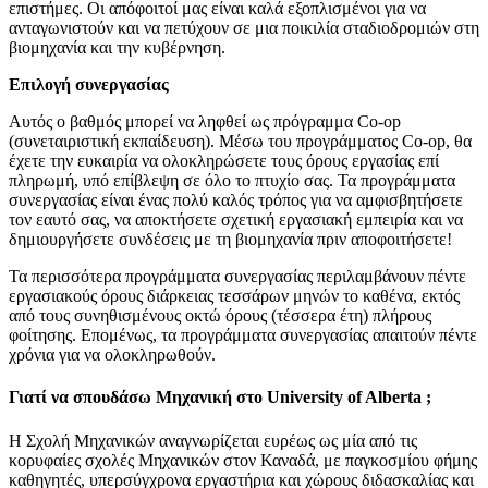
επιστήμες. Οι απόφοιτοί μας είναι καλά εξοπλισμένοι για να
ανταγωνιστούν και να πετύχουν σε μια ποικιλία σταδιοδρομιών στη
βιομηχανία και την κυβέρνηση.
Επιλογή συνεργασίας
Αυτός ο βαθμός μπορεί να ληφθεί ως πρόγραμμα Co-op
(συνεταιριστική εκπαίδευση). Μέσω του προγράμματος Co-op, θα
έχετε την ευκαιρία να ολοκληρώσετε τους όρους εργασίας επί
πληρωμή, υπό επίβλεψη σε όλο το πτυχίο σας. Τα προγράμματα
συνεργασίας είναι ένας πολύ καλός τρόπος για να αμφισβητήσετε
τον εαυτό σας, να αποκτήσετε σχετική εργασιακή εμπειρία και να
δημιουργήσετε συνδέσεις με τη βιομηχανία πριν αποφοιτήσετε!
Τα περισσότερα προγράμματα συνεργασίας περιλαμβάνουν πέντε
εργασιακούς όρους διάρκειας τεσσάρων μηνών το καθένα, εκτός
από τους συνηθισμένους οκτώ όρους (τέσσερα έτη) πλήρους
φοίτησης. Επομένως, τα προγράμματα συνεργασίας απαιτούν πέντε
χρόνια για να ολοκληρωθούν.
Γιατί να σπουδάσω Μηχανική στο University of Alberta ;
Η Σχολή Μηχανικών αναγνωρίζεται ευρέως ως μία από τις
κορυφαίες σχολές Μηχανικών στον Καναδά, με παγκοσμίου φήμης
καθηγητές, υπερσύγχρονα εργαστήρια και χώρους διδασκαλίας και