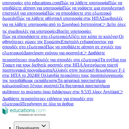
υποτροφίες στο educations.com
Πώς να λάβετε υποτροφία
Πώς να
υποβάλετε αίτηση για υποτροφία
Πώς να γράψετε μια συνοδευτική
επιστολή για υποτροφία
Πώς να σπουδάσετε στο εξωτερικό
δωρεάν
Πώς να λάβετε αθλητική υποτροφία στις ΗΠΑ
Συμβουλές
για να λάβετε υποτροφία από το Σουηδικό Ινστιτούτο
👉 Δείτε όλες
τις συμβουλές για υποτροφίες
Βρείτε υποτροφίες
Πώς να σπουδάσετε στο εξωτερικό
Αξίζει τον κόπο το κολέγιο;
Οι
φθηνότερες χώρες της Ευρώπης
Επιστολή ενδιαφέροντος για
σπουδές στο εξωτερικό
Πώς να υποβάλετε αίτηση σε σχολές του
εξωτερικού
Διαχείριση χρόνου για φοιτητές
👉 Διαβάστε
περισσότερες συμβουλές για σπουδές στο εξωτερικό
Τα σχέδια του
Τραμπ για τους διεθνείς φοιτητές στις ΗΠΑ
Ανερχόμενα τριετή
προπτυχιακά προγράμματα
Αλλαγές στην πολιτική θεωρήσεων F-1
στις ΗΠΑ το 2024
Η Ολλανδία περικόπτει τους προϋπολογισμούς
της τριτοβάθμιας εκπαίδευσης
Τα ασιατικά πανεπιστήμια
καλωσορίζουν ξένους φοιτητές
Τα βρετανικά πανεπιστήμια
αυξάνουν το ανώτατο όριο διδάκτρων στις 9.535 λίρες Αγγλίας
👉
Διαβάστε περισσότερες ειδήσεις για σπουδές στο
εξωτερικό
Περιήγηση σε όλα τα άρθρα
Προγράμματα