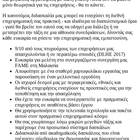
μόνο θεωρητικά για τις επιχειρήσεις - θα το κάνετε.
Η καινοτόμος διδασκαλία μας μπορεί να ενισχύσει τη διεθνή
επιχειρηματική σας πρακτική - και ιδιαίτερα τα διαπολιτισμικά όρια
- γιατί θα βρείτε τον εαυτό σας να οδηγεί μια διάλεξη ή να
μετατρέπει την τάξη σε μια αίθουσα συνεδριάσεων, δίνοντάς σας
κάθε ευκαιρία να χτίσετε την επιχειρηματική σας εμπιστοσύνη.
9/10 από τους πτυχιούχους των επιχειρήσεων μας
απασχολούνται ή σε περαιτέρω σπουδές (DLHE 2017)
Ευκαιρία για μελέτη στο συνεργαζόμενο συνεργάτη μας
FAME στη Μαλαισία
Αποφοίτησε με ένα σταθερό χαρτοφυλάκιο εργασίας για
παρουσίαση σε έναν μελλοντικό εργοδότη
Οι ισχυροί δεσμοί μας με περιφερειακές, εθνικές και
διεθνείς επιχειρήσεις ενισχύουν τις προοπτικές σας για την
τοποθέτηση και την απασχόληση
Θα έχετε την ευκαιρία να συνεργαστείτε με πραγματικές
επιχειρήσεις σε αναθέσεις βάσει έργου
Θα χρησιμοποιήσετε την τελευταία τεχνολογία και πακέτα
αυτού στον πραγματικό επιχειρηματικό κόσμο
Θα σας γνωρίσουμε λόγω μικρών μεγεθών τάξης και
παρέχουμε ένα προσωπικό σύστημα δασκάλων
Διδασκαλία από ακαδημαϊκούς δασκάλους που είναι
τρέχοντες σύμβουλοι της βιομηχανίας και δημοσιευμένοι