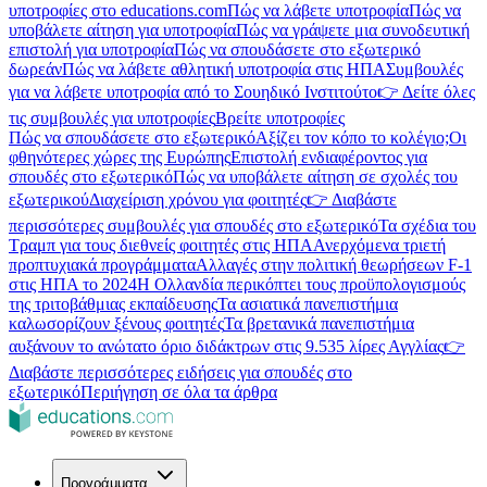
υποτροφίες στο educations.com
Πώς να λάβετε υποτροφία
Πώς να
υποβάλετε αίτηση για υποτροφία
Πώς να γράψετε μια συνοδευτική
επιστολή για υποτροφία
Πώς να σπουδάσετε στο εξωτερικό
δωρεάν
Πώς να λάβετε αθλητική υποτροφία στις ΗΠΑ
Συμβουλές
για να λάβετε υποτροφία από το Σουηδικό Ινστιτούτο
👉 Δείτε όλες
τις συμβουλές για υποτροφίες
Βρείτε υποτροφίες
Πώς να σπουδάσετε στο εξωτερικό
Αξίζει τον κόπο το κολέγιο;
Οι
φθηνότερες χώρες της Ευρώπης
Επιστολή ενδιαφέροντος για
σπουδές στο εξωτερικό
Πώς να υποβάλετε αίτηση σε σχολές του
εξωτερικού
Διαχείριση χρόνου για φοιτητές
👉 Διαβάστε
περισσότερες συμβουλές για σπουδές στο εξωτερικό
Τα σχέδια του
Τραμπ για τους διεθνείς φοιτητές στις ΗΠΑ
Ανερχόμενα τριετή
προπτυχιακά προγράμματα
Αλλαγές στην πολιτική θεωρήσεων F-1
στις ΗΠΑ το 2024
Η Ολλανδία περικόπτει τους προϋπολογισμούς
της τριτοβάθμιας εκπαίδευσης
Τα ασιατικά πανεπιστήμια
καλωσορίζουν ξένους φοιτητές
Τα βρετανικά πανεπιστήμια
αυξάνουν το ανώτατο όριο διδάκτρων στις 9.535 λίρες Αγγλίας
👉
Διαβάστε περισσότερες ειδήσεις για σπουδές στο
εξωτερικό
Περιήγηση σε όλα τα άρθρα
Προγράμματα