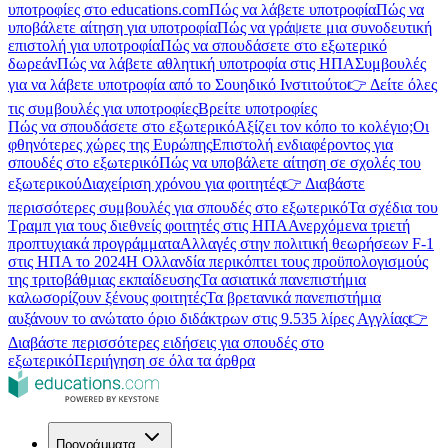
υποτροφίες στο educations.com
Πώς να λάβετε υποτροφία
Πώς να
υποβάλετε αίτηση για υποτροφία
Πώς να γράψετε μια συνοδευτική
επιστολή για υποτροφία
Πώς να σπουδάσετε στο εξωτερικό
δωρεάν
Πώς να λάβετε αθλητική υποτροφία στις ΗΠΑ
Συμβουλές
για να λάβετε υποτροφία από το Σουηδικό Ινστιτούτο
👉 Δείτε όλες
τις συμβουλές για υποτροφίες
Βρείτε υποτροφίες
Πώς να σπουδάσετε στο εξωτερικό
Αξίζει τον κόπο το κολέγιο;
Οι
φθηνότερες χώρες της Ευρώπης
Επιστολή ενδιαφέροντος για
σπουδές στο εξωτερικό
Πώς να υποβάλετε αίτηση σε σχολές του
εξωτερικού
Διαχείριση χρόνου για φοιτητές
👉 Διαβάστε
περισσότερες συμβουλές για σπουδές στο εξωτερικό
Τα σχέδια του
Τραμπ για τους διεθνείς φοιτητές στις ΗΠΑ
Ανερχόμενα τριετή
προπτυχιακά προγράμματα
Αλλαγές στην πολιτική θεωρήσεων F-1
στις ΗΠΑ το 2024
Η Ολλανδία περικόπτει τους προϋπολογισμούς
της τριτοβάθμιας εκπαίδευσης
Τα ασιατικά πανεπιστήμια
καλωσορίζουν ξένους φοιτητές
Τα βρετανικά πανεπιστήμια
αυξάνουν το ανώτατο όριο διδάκτρων στις 9.535 λίρες Αγγλίας
👉
Διαβάστε περισσότερες ειδήσεις για σπουδές στο
εξωτερικό
Περιήγηση σε όλα τα άρθρα
Προγράμματα