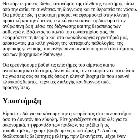
Θα πάρετε μια εις βάθος κατανόηση της σύνθετης επιστήμης πίσω
από την αιτία, τη συνέπεια, τη διάγνωση και τη θεραπεία της νόσου.
Θα μάθετε πώς η επιστήμη μπορεί να εφαρμοστεί στην κλινική
πρακτική και την έρευνα, τελικά για να κάνει τη διαφορά στην
ανθρώπινη ζωή μέσω της διάγνωσης και της θεραπείας των
ασθενειών. Βάζοντας το παλτό του εργαστηρίου σας, θα
εφαρμόσετε τη θεωρία και στα ολοκαίνουργια εργαστήριά μας,
αποκτώντας μια καλή γνώση της κυτταρικής παθολογίας, της
μοριακής γενετικής, του ανθρώπινου ανοσοποιητικού συστήματος
και των βιοχημικών Pathways .
Θα ερευνήσουμε βαθιά τις επιστήμες του αίματος και το
ανοσοποιητικό σύστημα, δίνοντάς σας την ευκαιρία να επεκτείνετε
τις γνώσεις σας σε τομείς όπως η κλινική βιοχημεία που ερευνά
κλινικούς δείκτες, τεχνικές διαλογής και διαγνωστικές
προσεγγίσεις.
Υποστήριξη
Είμαστε εδώ για να κάνουμε την εμπειρία σας στο πανεπιστήμιο
όσο το δυνατόν πιο εύκολη. Είτε χρειάζεστε συμβουλές για τα
οικονομικά, τη φροντίδα των παιδιών, τα ταξίδια ή τις
τοποθετήσεις, έχουμε βραβευμένη υποστήριξη *. Από τις
διαδικτυακές δεξιότητες μελέτης, πριν ξεκινήσετε, μέχρι έναν