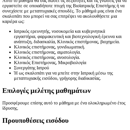
Αυτό το μάθημα θα σας δώσει τις δεξιότητες και τις γνώσεις για να
εργαστείτε σε οποιαδήποτε πτυχή της Βιοϊατρικής Επιστήμης ή να
συνεχίσετε με μεταπτυχιακές σπουδές. Το μάθημά μας είναι ένα
σκαλοπάτι που μπορεί να σας επιτρέψει να ακολουθήσετε μια
καριέρα ως:
Ιατρικός ερευνητής, νοσοκομεία και κυβερνητικά
εργαστήρια, φαρμακευτική και βιοτεχνολογική έρευνα και
ανάπτυξη, διδασκαλία, Κλινικός επιστήμονας, βιοχημεία.
Κλινικός επιστήμονας, γονιδιωματική.
Κλινικός επιστήμονας, αιματολογία.
Κλινικός επιστήμονας, ανοσολογία.
Κλινικός Επιστήμονας, Μικροβιολογία
Συνεργάτης Ιατρού
Ή ως σκαλοπάτι για να μπείτε στην Ιατρική μέσω της
μεταπτυχιακής εισόδου, γρήγορης διαδικασίας.
Επιλογές μελέτης μαθημάτων
Προσφέρουμε επίσης αυτό το μάθημα με ένα ολοκληρωμένο έτος
ίδρυσης.
Προυποθέσεις εισόδου