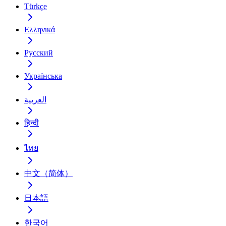
Türkçe
Ελληνικά
Русский
Українська
العربية
हिन्दी
ไทย
中文（简体）
日本語
한국어