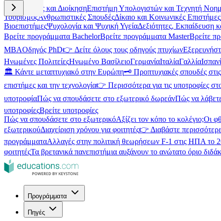
Επιχειρήσεις και Διοίκηση
Επιστήμη Υπολογιστών και Τεχνητή Νοη
Τουρισμός
Ανθρωπιστικές Σπουδές
Δίκαιο και Κοινωνικές Επιστήμες
Βιοεπιστήμες
Ψυχολογία και Ψυχική Υγεία
Δεξιότητες, Εκπαίδευση 
Βρείτε προγράμματα Bachelor
Βρείτε προγράμματα Master
Βρείτε π
MBA
Οδηγός PhD
👉 Δείτε όλους τους οδηγούς πτυχίων
Εξερευνήστ
Ηνωμένες Πολιτείες
Ηνωμένο Βασίλειο
Γερμανία
Ιταλία
Γαλλία
Ισπαν
🏛️ Κάντε μεταπτυχιακό στην Ευρώπη
🗝️ Προπτυχιακές σπουδές στ
επιστήμες και την τεχνολογία
👉 Περισσότερα για τις υποτροφίες στ
υποτροφία
Πώς να σπουδάσετε στο εξωτερικό δωρεάν
Πώς να λάβετ
υποτροφίες
Βρείτε υποτροφίες
Πώς να σπουδάσετε στο εξωτερικό
Αξίζει τον κόπο το κολέγιο;
Οι φ
εξωτερικού
Διαχείριση χρόνου για φοιτητές
👉 Διαβάστε περισσότερε
προγράμματα
Αλλαγές στην πολιτική θεωρήσεων F-1 στις ΗΠΑ το 
φοιτητές
Τα βρετανικά πανεπιστήμια αυξάνουν το ανώτατο όριο διδάκ
Προγράμματα
Πηγές