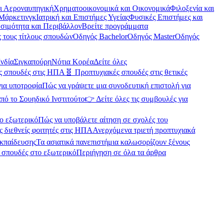
αι Αεροναυπηγική
Χρηματοοικονομικά και Οικονομικά
Φιλοξενία και
Μάρκετινγκ
Ιατρική και Επιστήμες Υγείας
Φυσικές Επιστήμες και
σιμότητα και Περιβάλλον
Βρείτε προγράμματα
 τους τίτλους σπουδών
Οδηγός Bachelor
Οδηγός Master
Οδηγός
Ινδία
Σιγκαπούρη
Νότια Κορέα
Δείτε όλες
ές σπουδές στις ΗΠΑ
🧬 Προπτυχιακές σπουδές στις θετικές
για υποτροφία
Πώς να γράψετε μια συνοδευτική επιστολή για
πό το Σουηδικό Ινστιτούτο
👉 Δείτε όλες τις συμβουλές για
ο εξωτερικό
Πώς να υποβάλετε αίτηση σε σχολές του
ς διεθνείς φοιτητές στις ΗΠΑ
Ανερχόμενα τριετή προπτυχιακά
εκπαίδευσης
Τα ασιατικά πανεπιστήμια καλωσορίζουν ξένους
α σπουδές στο εξωτερικό
Περιήγηση σε όλα τα άρθρα