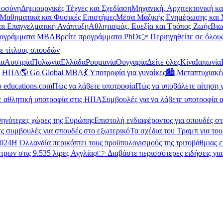
μοσύνη
Δημιουργικές Τέχνες και Σχεδίαση
Μηχανική, Αρχιτεκτονική κ
Μαθηματικά και Φυσικές Επιστήμες
Μέσα Μαζικής Ενημέρωσης και 
και Επαγγελματική Ανάπτυξη
Αθλητισμός, Ευεξία και Τρόπος Ζωής
Βιω
ρογράμματα MBA
Βρείτε προγράμματα PhD
👉 Περιηγηθείτε σε όλους
ε τίτλους σπουδών
ία
Αυστρία
Πολωνία
Ελλάδα
Ρουμανία
Ουγγαρία
Δείτε όλες
Κίνα
Ιαπωνία
ις ΗΠΑ
🌎 Go Global MBA
💃 Υποτροφία για γυναίκες
🏙️ Μεταπτυχιακ
ο educations.com
Πώς να λάβετε υποτροφία
Πώς να υποβάλετε αίτηση 
ε αθλητική υποτροφία στις ΗΠΑ
Συμβουλές για να λάβετε υποτροφία α
θηνότερες χώρες της Ευρώπης
Επιστολή ενδιαφέροντος για σπουδές στ
ς συμβουλές για σπουδές στο εξωτερικό
Τα σχέδια του Τραμπ για του
2024
Η Ολλανδία περικόπτει τους προϋπολογισμούς της τριτοβάθμιας 
τρων στις 9.535 λίρες Αγγλίας
👉 Διαβάστε περισσότερες ειδήσεις γι