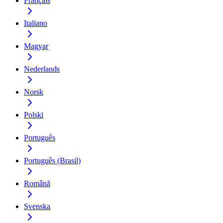
Français
Italiano
Magyar
Nederlands
Norsk
Polski
Português
Português (Brasil)
Română
Svenska