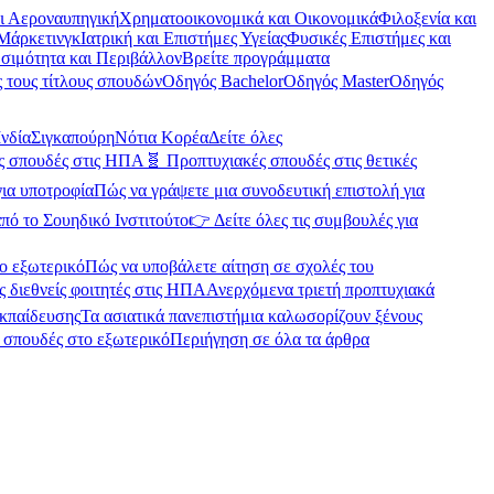
αι Αεροναυπηγική
Χρηματοοικονομικά και Οικονομικά
Φιλοξενία και
Μάρκετινγκ
Ιατρική και Επιστήμες Υγείας
Φυσικές Επιστήμες και
σιμότητα και Περιβάλλον
Βρείτε προγράμματα
 τους τίτλους σπουδών
Οδηγός Bachelor
Οδηγός Master
Οδηγός
Ινδία
Σιγκαπούρη
Νότια Κορέα
Δείτε όλες
ές σπουδές στις ΗΠΑ
🧬 Προπτυχιακές σπουδές στις θετικές
για υποτροφία
Πώς να γράψετε μια συνοδευτική επιστολή για
πό το Σουηδικό Ινστιτούτο
👉 Δείτε όλες τις συμβουλές για
ο εξωτερικό
Πώς να υποβάλετε αίτηση σε σχολές του
ς διεθνείς φοιτητές στις ΗΠΑ
Ανερχόμενα τριετή προπτυχιακά
εκπαίδευσης
Τα ασιατικά πανεπιστήμια καλωσορίζουν ξένους
α σπουδές στο εξωτερικό
Περιήγηση σε όλα τα άρθρα