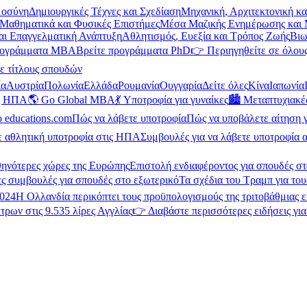
μοσύνη
Δημιουργικές Τέχνες και Σχεδίαση
Μηχανική, Αρχιτεκτονική κ
Μαθηματικά και Φυσικές Επιστήμες
Μέσα Μαζικής Ενημέρωσης και 
και Επαγγελματική Ανάπτυξη
Αθλητισμός, Ευεξία και Τρόπος Ζωής
Βιω
ρογράμματα MBA
Βρείτε προγράμματα PhD
👉 Περιηγηθείτε σε όλους
ε τίτλους σπουδών
ία
Αυστρία
Πολωνία
Ελλάδα
Ρουμανία
Ουγγαρία
Δείτε όλες
Κίνα
Ιαπωνία
ις ΗΠΑ
🌎 Go Global MBA
💃 Υποτροφία για γυναίκες
🏙️ Μεταπτυχιακ
ο educations.com
Πώς να λάβετε υποτροφία
Πώς να υποβάλετε αίτηση 
ε αθλητική υποτροφία στις ΗΠΑ
Συμβουλές για να λάβετε υποτροφία α
θηνότερες χώρες της Ευρώπης
Επιστολή ενδιαφέροντος για σπουδές στ
ς συμβουλές για σπουδές στο εξωτερικό
Τα σχέδια του Τραμπ για του
2024
Η Ολλανδία περικόπτει τους προϋπολογισμούς της τριτοβάθμιας 
τρων στις 9.535 λίρες Αγγλίας
👉 Διαβάστε περισσότερες ειδήσεις γι