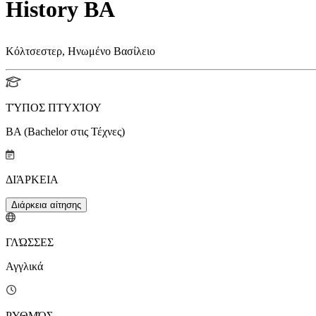
History BA
Κόλτσεστερ, Ηνωμένο Βασίλειο
ΤΎΠΟΣ ΠΤΥΧΊΟΥ
BA (Bachelor στις Τέχνες)
ΔΙΆΡΚΕΙΑ
Διάρκεια αίτησης
ΓΛΏΣΣΕΣ
Αγγλικά
ΡΥΘΜΌΣ