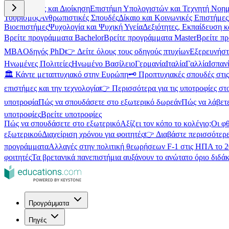
Επιχειρήσεις και Διοίκηση
Επιστήμη Υπολογιστών και Τεχνητή Νοη
Τουρισμός
Ανθρωπιστικές Σπουδές
Δίκαιο και Κοινωνικές Επιστήμες
Βιοεπιστήμες
Ψυχολογία και Ψυχική Υγεία
Δεξιότητες, Εκπαίδευση 
Βρείτε προγράμματα Bachelor
Βρείτε προγράμματα Master
Βρείτε π
MBA
Οδηγός PhD
👉 Δείτε όλους τους οδηγούς πτυχίων
Εξερευνήστ
Ηνωμένες Πολιτείες
Ηνωμένο Βασίλειο
Γερμανία
Ιταλία
Γαλλία
Ισπαν
🏛️ Κάντε μεταπτυχιακό στην Ευρώπη
🗝️ Προπτυχιακές σπουδές στ
επιστήμες και την τεχνολογία
👉 Περισσότερα για τις υποτροφίες στ
υποτροφία
Πώς να σπουδάσετε στο εξωτερικό δωρεάν
Πώς να λάβετ
υποτροφίες
Βρείτε υποτροφίες
Πώς να σπουδάσετε στο εξωτερικό
Αξίζει τον κόπο το κολέγιο;
Οι φ
εξωτερικού
Διαχείριση χρόνου για φοιτητές
👉 Διαβάστε περισσότερε
προγράμματα
Αλλαγές στην πολιτική θεωρήσεων F-1 στις ΗΠΑ το 
φοιτητές
Τα βρετανικά πανεπιστήμια αυξάνουν το ανώτατο όριο διδάκ
Προγράμματα
Πηγές