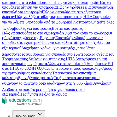
υποτροφίες στο educations.com
Πώς να λάβετε υποτροφία
Πώς να
υποβάλετε αίτηση για υποτροφία
Πώς να γράψετε μια συνοδευτική
επιστολή για υποτροφία
Πώς να σπουδάσετε στο εξωτερικό
δωρεάν
Πώς να λάβετε αθλητική υποτροφία στις ΗΠΑ
Συμβουλές
για να λάβετε υποτροφία από το Σουηδικό Ινστιτούτο
👉 Δείτε όλες
τις συμβουλές για υποτροφίες
Βρείτε υποτροφίες
Πώς να σπουδάσετε στο εξωτερικό
Αξίζει τον κόπο το κολέγιο;
Οι
φθηνότερες χώρες της Ευρώπης
Επιστολή ενδιαφέροντος για
σπουδές στο εξωτερικό
Πώς να υποβάλετε αίτηση σε σχολές του
εξωτερικού
Διαχείριση χρόνου για φοιτητές
👉 Διαβάστε
περισσότερες συμβουλές για σπουδές στο εξωτερικό
Τα σχέδια του
Τραμπ για τους διεθνείς φοιτητές στις ΗΠΑ
Ανερχόμενα τριετή
προπτυχιακά προγράμματα
Αλλαγές στην πολιτική θεωρήσεων F-1
στις ΗΠΑ το 2024
Η Ολλανδία περικόπτει τους προϋπολογισμούς
της τριτοβάθμιας εκπαίδευσης
Τα ασιατικά πανεπιστήμια
καλωσορίζουν ξένους φοιτητές
Τα βρετανικά πανεπιστήμια
αυξάνουν το ανώτατο όριο διδάκτρων στις 9.535 λίρες Αγγλίας
👉
Διαβάστε περισσότερες ειδήσεις για σπουδές στο
εξωτερικό
Περιήγηση σε όλα τα άρθρα
Προγράμματα