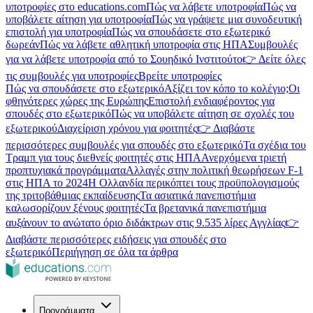
υποτροφίες στο educations.com
Πώς να λάβετε υποτροφία
Πώς να
υποβάλετε αίτηση για υποτροφία
Πώς να γράψετε μια συνοδευτική
επιστολή για υποτροφία
Πώς να σπουδάσετε στο εξωτερικό
δωρεάν
Πώς να λάβετε αθλητική υποτροφία στις ΗΠΑ
Συμβουλές
για να λάβετε υποτροφία από το Σουηδικό Ινστιτούτο
👉 Δείτε όλες
τις συμβουλές για υποτροφίες
Βρείτε υποτροφίες
Πώς να σπουδάσετε στο εξωτερικό
Αξίζει τον κόπο το κολέγιο;
Οι
φθηνότερες χώρες της Ευρώπης
Επιστολή ενδιαφέροντος για
σπουδές στο εξωτερικό
Πώς να υποβάλετε αίτηση σε σχολές του
εξωτερικού
Διαχείριση χρόνου για φοιτητές
👉 Διαβάστε
περισσότερες συμβουλές για σπουδές στο εξωτερικό
Τα σχέδια του
Τραμπ για τους διεθνείς φοιτητές στις ΗΠΑ
Ανερχόμενα τριετή
προπτυχιακά προγράμματα
Αλλαγές στην πολιτική θεωρήσεων F-1
στις ΗΠΑ το 2024
Η Ολλανδία περικόπτει τους προϋπολογισμούς
της τριτοβάθμιας εκπαίδευσης
Τα ασιατικά πανεπιστήμια
καλωσορίζουν ξένους φοιτητές
Τα βρετανικά πανεπιστήμια
αυξάνουν το ανώτατο όριο διδάκτρων στις 9.535 λίρες Αγγλίας
👉
Διαβάστε περισσότερες ειδήσεις για σπουδές στο
εξωτερικό
Περιήγηση σε όλα τα άρθρα
Προγράμματα