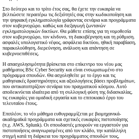
Στο δεύτερο και το τρίτο έτος σας, θα έχετε την ευκαιρία να
βελτιώσετε περαιτέρω τις δεξιότητές σας στην κωδικοποίηση και
την ψηφιακή εγκληματολογία γράφοντας σενάρια και προγράμματα
στον κυβερνοχώρο. καθώς και διεξαγωγή ζωντανών
εγκληματολογικών δικτύων. Θα μάθετε επίσης για τη νομοθεσία
στον κυβερνοχώρο, τον κίνδυνο, τη διακυβέρνηση και τη ρύθμιση.
ασφαλές υπολογιστικό νέφος, ασφάλεια δικτύου, ηθική παραβίαση,
παρακολούθηση, διερεύνηση, ανάλυση και απάντηση σε
κυβερνοεπιθέσεις.
Η απασχολησιμότητα βρίσκεται στο επίκεντρο του νέου μας
μαθήματος BSc Cyber Security και είναι ενσωματωμένο στο
πρόγραμμα σπουδών. Θα ασχοληθείτε με το έργο και τις
μαθησιακές δραστηριότητες και αξιολογήσεις βάσει προβλημάτων,
που αντικατοπτρίζουν σενάρια του πραγματικού κόσμου. Αυτό
αποδεικνύεται ιδιαίτερα από τη συλλογική φύση της διδασκαλίας,
τις ευκαιρίες για ομαδική εργασία και το επιτοκιακό έργο του
τελευταίου έτους.
Επιπλέον, το νέο μάθημα ευθυγραμμίζεται με βιομηχανικά-
ακαδημαϊκά προγράμματα και σχετικές ευκαιρίες πιστοποίησης
(π.χ. AWS, Splunk). Οι σπουδαστές μπορούν να εργαστούν για
πιστοποιήσεις αναγνωρισμένες από τον κλάδο, την κατάλληλη
στιγμή κατά τη διάρκεια του προγράμματος σπουδών τους,