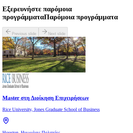
Εξερευνήστε παρόμοια
προγράμματα
Παρόμοια προγράμματα
Previous slide
Next slide
Master στη Διοίκηση Επιχειρήσεων
Rice University, Jones Graduate School of Business
Houston, Ηνωμένες Πολιτείες