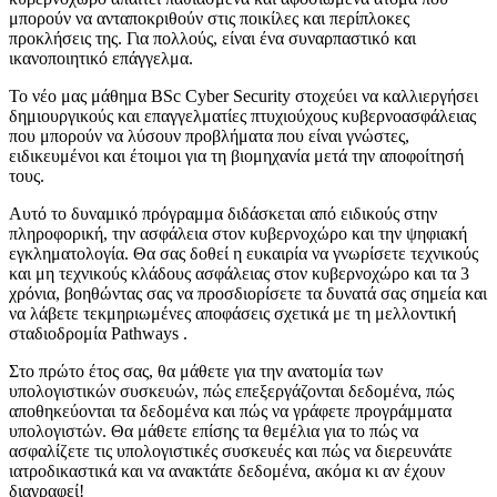
μπορούν να ανταποκριθούν στις ποικίλες και περίπλοκες
προκλήσεις της. Για πολλούς, είναι ένα συναρπαστικό και
ικανοποιητικό επάγγελμα.
Το νέο μας μάθημα BSc Cyber Security στοχεύει να καλλιεργήσει
δημιουργικούς και επαγγελματίες πτυχιούχους κυβερνοασφάλειας
που μπορούν να λύσουν προβλήματα που είναι γνώστες,
ειδικευμένοι και έτοιμοι για τη βιομηχανία μετά την αποφοίτησή
τους.
Αυτό το δυναμικό πρόγραμμα διδάσκεται από ειδικούς στην
πληροφορική, την ασφάλεια στον κυβερνοχώρο και την ψηφιακή
εγκληματολογία. Θα σας δοθεί η ευκαιρία να γνωρίσετε τεχνικούς
και μη τεχνικούς κλάδους ασφάλειας στον κυβερνοχώρο και τα 3
χρόνια, βοηθώντας σας να προσδιορίσετε τα δυνατά σας σημεία και
να λάβετε τεκμηριωμένες αποφάσεις σχετικά με τη μελλοντική
σταδιοδρομία Pathways .
Στο πρώτο έτος σας, θα μάθετε για την ανατομία των
υπολογιστικών συσκευών, πώς επεξεργάζονται δεδομένα, πώς
αποθηκεύονται τα δεδομένα και πώς να γράφετε προγράμματα
υπολογιστών. Θα μάθετε επίσης τα θεμέλια για το πώς να
ασφαλίζετε τις υπολογιστικές συσκευές και πώς να διερευνάτε
ιατροδικαστικά και να ανακτάτε δεδομένα, ακόμα κι αν έχουν
διαγραφεί!