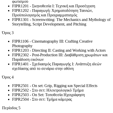
φωτισμού
FIPR1201 - Σκηνοθεσία Ι: Τεχνική και Προσέγγιση
FIPR1202 - Παραγωγή: Χρηματοδότηση Ταινιών,
Προϋπολογισμός και Προγραμματισμός
FIPR1301 - Screenwriting: The Mechanics and Mythology of
Storytelling, Script Development, and Pitching
Όρος 3
FIPR1106 - Cinematography III: Crafting Creative
Photography
FIPR1203 - Directing II: Casting and Working with Actors
FIPR2302 - Post-Production III: Διαβάθμιση χρωμάτων και
Παράδοση εικόνων
FIPR1401 - Σχεδιασμός Παραγωγής I: Ανάπτυξη ιδεών
σχεδίασης από το σενάριο στην οθόνη
Όρος 4
FIPR2501 - On set: Grip, Rigging και Special Effects
FIPR2502 - Στο σετ: Ηλεκτρολογικό Τμήμα
FIPR2503 - On Set: Τοποθεσία Ηχογράφηση
FIPR2504 - Στο σετ: Τμήμα κάμερας
Περίοδος 5