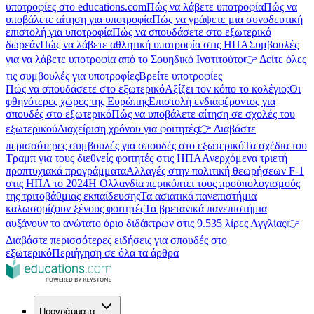
υποτροφίες στο educations.com
Πώς να λάβετε υποτροφία
Πώς να
υποβάλετε αίτηση για υποτροφία
Πώς να γράψετε μια συνοδευτική
επιστολή για υποτροφία
Πώς να σπουδάσετε στο εξωτερικό
δωρεάν
Πώς να λάβετε αθλητική υποτροφία στις ΗΠΑ
Συμβουλές
για να λάβετε υποτροφία από το Σουηδικό Ινστιτούτο
👉 Δείτε όλες
τις συμβουλές για υποτροφίες
Βρείτε υποτροφίες
Πώς να σπουδάσετε στο εξωτερικό
Αξίζει τον κόπο το κολέγιο;
Οι
φθηνότερες χώρες της Ευρώπης
Επιστολή ενδιαφέροντος για
σπουδές στο εξωτερικό
Πώς να υποβάλετε αίτηση σε σχολές του
εξωτερικού
Διαχείριση χρόνου για φοιτητές
👉 Διαβάστε
περισσότερες συμβουλές για σπουδές στο εξωτερικό
Τα σχέδια του
Τραμπ για τους διεθνείς φοιτητές στις ΗΠΑ
Ανερχόμενα τριετή
προπτυχιακά προγράμματα
Αλλαγές στην πολιτική θεωρήσεων F-1
στις ΗΠΑ το 2024
Η Ολλανδία περικόπτει τους προϋπολογισμούς
της τριτοβάθμιας εκπαίδευσης
Τα ασιατικά πανεπιστήμια
καλωσορίζουν ξένους φοιτητές
Τα βρετανικά πανεπιστήμια
αυξάνουν το ανώτατο όριο διδάκτρων στις 9.535 λίρες Αγγλίας
👉
Διαβάστε περισσότερες ειδήσεις για σπουδές στο
εξωτερικό
Περιήγηση σε όλα τα άρθρα
Προγράμματα