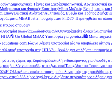
μοσύνη
Δημιουργικές Τέχνες και Σχεδίαση
Μηχανική, Αρχιτεκτονική κ
Μαθηματικά και Φυσικές Επιστήμες
Μέσα Μαζικής Ενημέρωσης και 
και Επαγγελματική Ανάπτυξη
Αθλητισμός, Ευεξία και Τρόπος Ζωής
Βιω
ρογράμματα MBA
Βρείτε προγράμματα PhD
👉 Περιηγηθείτε σε όλους
ε τίτλους σπουδών
ία
Αυστρία
Πολωνία
Ελλάδα
Ρουμανία
Ουγγαρία
Δείτε όλες
Κίνα
Ιαπωνία
ις ΗΠΑ
🌎 Go Global MBA
💃 Υποτροφία για γυναίκες
🏙️ Μεταπτυχιακ
ο educations.com
Πώς να λάβετε υποτροφία
Πώς να υποβάλετε αίτηση 
ε αθλητική υποτροφία στις ΗΠΑ
Συμβουλές για να λάβετε υποτροφία α
θηνότερες χώρες της Ευρώπης
Επιστολή ενδιαφέροντος για σπουδές στ
ς συμβουλές για σπουδές στο εξωτερικό
Τα σχέδια του Τραμπ για του
2024
Η Ολλανδία περικόπτει τους προϋπολογισμούς της τριτοβάθμιας 
τρων στις 9.535 λίρες Αγγλίας
👉 Διαβάστε περισσότερες ειδήσεις γι