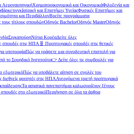
αι Αεροναυπηγική
Χρηματοοικονομικά και Οικονομικά
Φιλοξενία και
Μάρκετινγκ
Ιατρική και Επιστήμες Υγείας
Φυσικές Επιστήμες και
σιμότητα και Περιβάλλον
Βρείτε προγράμματα
 τους τίτλους σπουδών
Οδηγός Bachelor
Οδηγός Master
Οδηγός
Ινδία
Σιγκαπούρη
Νότια Κορέα
Δείτε όλες
ές σπουδές στις ΗΠΑ
🧬 Προπτυχιακές σπουδές στις θετικές
για υποτροφία
Πώς να γράψετε μια συνοδευτική επιστολή για
πό το Σουηδικό Ινστιτούτο
👉 Δείτε όλες τις συμβουλές για
ο εξωτερικό
Πώς να υποβάλετε αίτηση σε σχολές του
ς διεθνείς φοιτητές στις ΗΠΑ
Ανερχόμενα τριετή προπτυχιακά
εκπαίδευσης
Τα ασιατικά πανεπιστήμια καλωσορίζουν ξένους
α σπουδές στο εξωτερικό
Περιήγηση σε όλα τα άρθρα