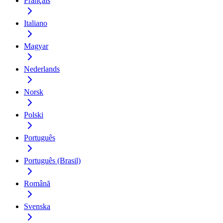
Français
Italiano
Magyar
Nederlands
Norsk
Polski
Português
Português (Brasil)
Română
Svenska