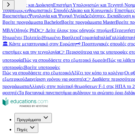
Επιχειρήσεις και Διοίκηση
Επιστήμη Υπολογιστών και Τεχνητή Νοη
Τουρισμός
Ανθρωπιστικές Σπουδές
Δίκαιο και Κοινωνικές Επιστήμες
Βιοεπιστήμες
Ψυχολογία και Ψυχική Υγεία
Δεξιότητες, Εκπαίδευση 
Βρείτε προγράμματα Bachelor
Βρείτε προγράμματα Master
Βρείτε π
MBA
Οδηγός PhD
👉 Δείτε όλους τους οδηγούς πτυχίων
Εξερευνήστ
Ηνωμένες Πολιτείες
Ηνωμένο Βασίλειο
Γερμανία
Ιταλία
Γαλλία
Ισπαν
🏛️ Κάντε μεταπτυχιακό στην Ευρώπη
🗝️ Προπτυχιακές σπουδές στ
επιστήμες και την τεχνολογία
👉 Περισσότερα για τις υποτροφίες στ
υποτροφία
Πώς να σπουδάσετε στο εξωτερικό δωρεάν
Πώς να λάβετ
υποτροφίες
Βρείτε υποτροφίες
Πώς να σπουδάσετε στο εξωτερικό
Αξίζει τον κόπο το κολέγιο;
Οι φ
εξωτερικού
Διαχείριση χρόνου για φοιτητές
👉 Διαβάστε περισσότερε
προγράμματα
Αλλαγές στην πολιτική θεωρήσεων F-1 στις ΗΠΑ το 
φοιτητές
Τα βρετανικά πανεπιστήμια αυξάνουν το ανώτατο όριο διδάκ
Προγράμματα
Πηγές