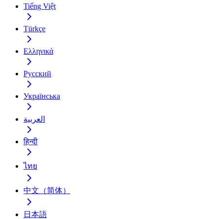
Tiếng Việt
Türkçe
Ελληνικά
Русский
Українська
العربية
हिन्दी
ไทย
中文（简体）
日本語