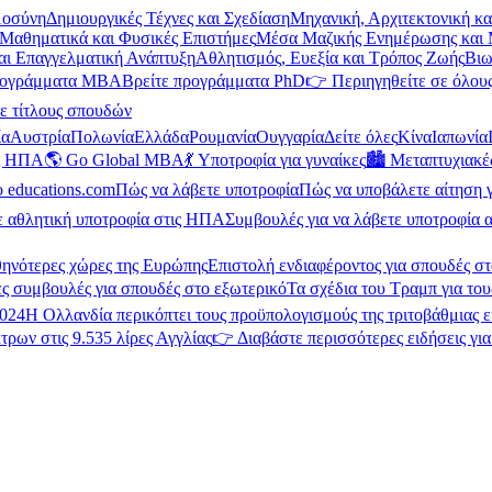
μοσύνη
Δημιουργικές Τέχνες και Σχεδίαση
Μηχανική, Αρχιτεκτονική κ
Μαθηματικά και Φυσικές Επιστήμες
Μέσα Μαζικής Ενημέρωσης και 
και Επαγγελματική Ανάπτυξη
Αθλητισμός, Ευεξία και Τρόπος Ζωής
Βιω
ρογράμματα MBA
Βρείτε προγράμματα PhD
👉 Περιηγηθείτε σε όλους
ε τίτλους σπουδών
ία
Αυστρία
Πολωνία
Ελλάδα
Ρουμανία
Ουγγαρία
Δείτε όλες
Κίνα
Ιαπωνία
ις ΗΠΑ
🌎 Go Global MBA
💃 Υποτροφία για γυναίκες
🏙️ Μεταπτυχιακ
ο educations.com
Πώς να λάβετε υποτροφία
Πώς να υποβάλετε αίτηση 
ε αθλητική υποτροφία στις ΗΠΑ
Συμβουλές για να λάβετε υποτροφία α
θηνότερες χώρες της Ευρώπης
Επιστολή ενδιαφέροντος για σπουδές στ
ς συμβουλές για σπουδές στο εξωτερικό
Τα σχέδια του Τραμπ για του
2024
Η Ολλανδία περικόπτει τους προϋπολογισμούς της τριτοβάθμιας 
τρων στις 9.535 λίρες Αγγλίας
👉 Διαβάστε περισσότερες ειδήσεις γι