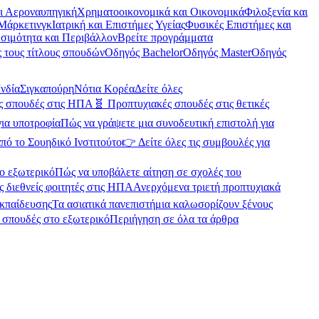
αι Αεροναυπηγική
Χρηματοοικονομικά και Οικονομικά
Φιλοξενία και
Μάρκετινγκ
Ιατρική και Επιστήμες Υγείας
Φυσικές Επιστήμες και
σιμότητα και Περιβάλλον
Βρείτε προγράμματα
 τους τίτλους σπουδών
Οδηγός Bachelor
Οδηγός Master
Οδηγός
Ινδία
Σιγκαπούρη
Νότια Κορέα
Δείτε όλες
ές σπουδές στις ΗΠΑ
🧬 Προπτυχιακές σπουδές στις θετικές
για υποτροφία
Πώς να γράψετε μια συνοδευτική επιστολή για
πό το Σουηδικό Ινστιτούτο
👉 Δείτε όλες τις συμβουλές για
ο εξωτερικό
Πώς να υποβάλετε αίτηση σε σχολές του
ς διεθνείς φοιτητές στις ΗΠΑ
Ανερχόμενα τριετή προπτυχιακά
εκπαίδευσης
Τα ασιατικά πανεπιστήμια καλωσορίζουν ξένους
α σπουδές στο εξωτερικό
Περιήγηση σε όλα τα άρθρα