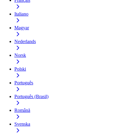
Français
Italiano
Magyar
Nederlands
Norsk
Polski
Português
Português (Brasil)
Română
Svenska