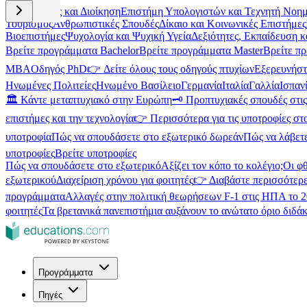
Επιχειρήσεις και Διοίκηση
Επιστήμη Υπολογιστών και Τεχνητή Νοη
Τουρισμός
Ανθρωπιστικές Σπουδές
Δίκαιο και Κοινωνικές Επιστήμες
Βιοεπιστήμες
Ψυχολογία και Ψυχική Υγεία
Δεξιότητες, Εκπαίδευση 
Βρείτε προγράμματα Bachelor
Βρείτε προγράμματα Master
Βρείτε π
MBA
Οδηγός PhD
👉 Δείτε όλους τους οδηγούς πτυχίων
Εξερευνήστ
Ηνωμένες Πολιτείες
Ηνωμένο Βασίλειο
Γερμανία
Ιταλία
Γαλλία
Ισπαν
🏛️ Κάντε μεταπτυχιακό στην Ευρώπη
🗝️ Προπτυχιακές σπουδές στ
επιστήμες και την τεχνολογία
👉 Περισσότερα για τις υποτροφίες στ
υποτροφία
Πώς να σπουδάσετε στο εξωτερικό δωρεάν
Πώς να λάβετ
υποτροφίες
Βρείτε υποτροφίες
Πώς να σπουδάσετε στο εξωτερικό
Αξίζει τον κόπο το κολέγιο;
Οι φ
εξωτερικού
Διαχείριση χρόνου για φοιτητές
👉 Διαβάστε περισσότερε
προγράμματα
Αλλαγές στην πολιτική θεωρήσεων F-1 στις ΗΠΑ το 
φοιτητές
Τα βρετανικά πανεπιστήμια αυξάνουν το ανώτατο όριο διδάκ
Προγράμματα
Πηγές