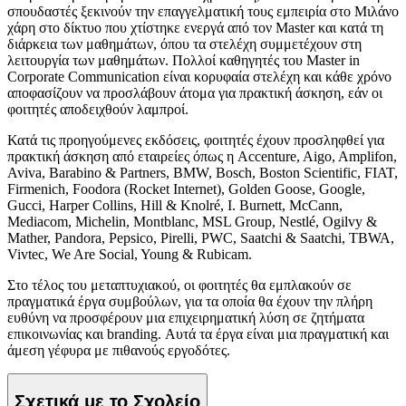
σπουδαστές ξεκινούν την επαγγελματική τους εμπειρία στο Μιλάνο
χάρη στο δίκτυο που χτίστηκε ενεργά από τον Master και κατά τη
διάρκεια των μαθημάτων, όπου τα στελέχη συμμετέχουν στη
λειτουργία των μαθημάτων. Πολλοί καθηγητές του Master in
Corporate Communication είναι κορυφαία στελέχη και κάθε χρόνο
αποφασίζουν να προσλάβουν άτομα για πρακτική άσκηση, εάν οι
φοιτητές αποδειχθούν λαμπροί.
Κατά τις προηγούμενες εκδόσεις, φοιτητές έχουν προσληφθεί για
πρακτική άσκηση από εταιρείες όπως η Accenture, Aigo, Amplifon,
Aviva, Barabino & Partners, BMW, Bosch, Boston Scientific, FIAT,
Firmenich, Foodora (Rocket Internet), Golden Goose, Google,
Gucci, Harper Collins, Hill & Knolré, I. Burnett, McCann,
Mediacom, Michelin, Montblanc, MSL Group, Nestlé, Ogilvy &
Mather, Pandora, Pepsico, Pirelli, PWC, Saatchi & Saatchi, TBWA,
Vivtec, We Are Social, Young & Rubicam.
Στο τέλος του μεταπτυχιακού, οι φοιτητές θα εμπλακούν σε
πραγματικά έργα συμβούλων, για τα οποία θα έχουν την πλήρη
ευθύνη να προσφέρουν μια επιχειρηματική λύση σε ζητήματα
επικοινωνίας και branding. Αυτά τα έργα είναι μια πραγματική και
άμεση γέφυρα με πιθανούς εργοδότες.
Σχετικά με το Σχολείο