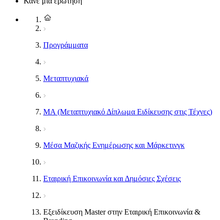
Κάνε μια ερώτηση
Προγράμματα
Μεταπτυχιακά
MA (Μεταπτυχιακό Δίπλωμα Ειδίκευσης στις Τέχνες)
Μέσα Μαζικής Ενημέρωσης και Μάρκετινγκ
Εταιρική Επικοινωνία και Δημόσιες Σχέσεις
Εξειδίκευση Master στην Εταιρική Επικοινωνία &