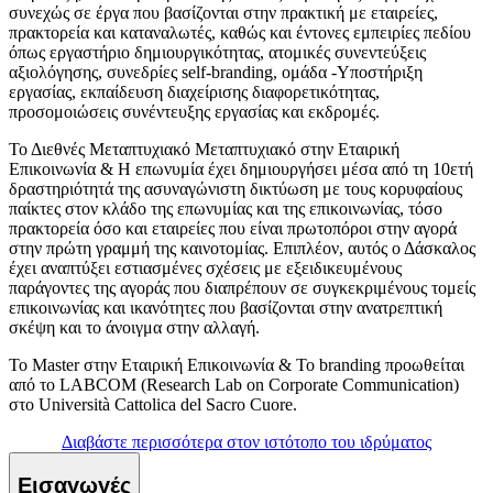
συνεχώς σε έργα που βασίζονται στην πρακτική με εταιρείες,
πρακτορεία και καταναλωτές, καθώς και έντονες εμπειρίες πεδίου
όπως εργαστήριο δημιουργικότητας, ατομικές συνεντεύξεις
αξιολόγησης, συνεδρίες self-branding, ομάδα -Υποστήριξη
εργασίας, εκπαίδευση διαχείρισης διαφορετικότητας,
προσομοιώσεις συνέντευξης εργασίας και εκδρομές.
Το Διεθνές Μεταπτυχιακό Μεταπτυχιακό στην Εταιρική
Επικοινωνία & Η επωνυμία έχει δημιουργήσει μέσα από τη 10ετή
δραστηριότητά της ασυναγώνιστη δικτύωση με τους κορυφαίους
παίκτες στον κλάδο της επωνυμίας και της επικοινωνίας, τόσο
πρακτορεία όσο και εταιρείες που είναι πρωτοπόροι στην αγορά
στην πρώτη γραμμή της καινοτομίας. Επιπλέον, αυτός ο Δάσκαλος
έχει αναπτύξει εστιασμένες σχέσεις με εξειδικευμένους
παράγοντες της αγοράς που διαπρέπουν σε συγκεκριμένους τομείς
επικοινωνίας και ικανότητες που βασίζονται στην ανατρεπτική
σκέψη και το άνοιγμα στην αλλαγή.
Το Master στην Εταιρική Επικοινωνία & Το branding προωθείται
από το LABCOM (Research Lab on Corporate Communication)
στο Università Cattolica del Sacro Cuore.
Διαβάστε περισσότερα στον ιστότοπο του ιδρύματος
Εισαγωγές