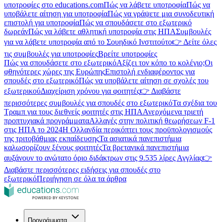
υποτροφίες στο educations.com
Πώς να λάβετε υποτροφία
Πώς να
υποβάλετε αίτηση για υποτροφία
Πώς να γράψετε μια συνοδευτική
επιστολή για υποτροφία
Πώς να σπουδάσετε στο εξωτερικό
δωρεάν
Πώς να λάβετε αθλητική υποτροφία στις ΗΠΑ
Συμβουλές
για να λάβετε υποτροφία από το Σουηδικό Ινστιτούτο
👉 Δείτε όλες
τις συμβουλές για υποτροφίες
Βρείτε υποτροφίες
Πώς να σπουδάσετε στο εξωτερικό
Αξίζει τον κόπο το κολέγιο;
Οι
φθηνότερες χώρες της Ευρώπης
Επιστολή ενδιαφέροντος για
σπουδές στο εξωτερικό
Πώς να υποβάλετε αίτηση σε σχολές του
εξωτερικού
Διαχείριση χρόνου για φοιτητές
👉 Διαβάστε
περισσότερες συμβουλές για σπουδές στο εξωτερικό
Τα σχέδια του
Τραμπ για τους διεθνείς φοιτητές στις ΗΠΑ
Ανερχόμενα τριετή
προπτυχιακά προγράμματα
Αλλαγές στην πολιτική θεωρήσεων F-1
στις ΗΠΑ το 2024
Η Ολλανδία περικόπτει τους προϋπολογισμούς
της τριτοβάθμιας εκπαίδευσης
Τα ασιατικά πανεπιστήμια
καλωσορίζουν ξένους φοιτητές
Τα βρετανικά πανεπιστήμια
αυξάνουν το ανώτατο όριο διδάκτρων στις 9.535 λίρες Αγγλίας
👉
Διαβάστε περισσότερες ειδήσεις για σπουδές στο
εξωτερικό
Περιήγηση σε όλα τα άρθρα
Προγράμματα