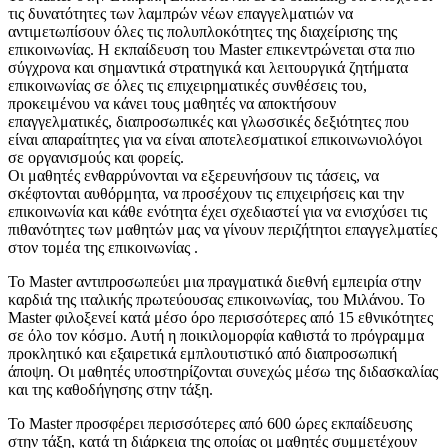
τις δυνατότητες των λαμπρών νέων επαγγελματιών να
αντιμετωπίσουν όλες τις πολυπλοκότητες της διαχείρισης της
επικοινωνίας. Η εκπαίδευση του Master επικεντρώνεται στα πιο
σύγχρονα και σημαντικά στρατηγικά και λειτουργικά ζητήματα
επικοινωνίας σε όλες τις επιχειρηματικές συνθέσεις του,
προκειμένου να κάνει τους μαθητές να αποκτήσουν
επαγγελματικές, διαπροσωπικές και γλωσσικές δεξιότητες που
είναι απαραίτητες για να είναι αποτελεσματικοί επικοινωνιολόγοι
σε οργανισμούς και φορείς.
Οι μαθητές ενθαρρύνονται να εξερευνήσουν τις τάσεις, να
σκέφτονται αυθόρμητα, να προσέχουν τις επιχειρήσεις και την
επικοινωνία και κάθε ενότητα έχει σχεδιαστεί για να ενισχύσει τις
πιθανότητες των μαθητών μας να γίνουν περιζήτητοι επαγγελματίες
στον τομέα της επικοινωνίας .
Το Master αντιπροσωπεύει μια πραγματικά διεθνή εμπειρία στην
καρδιά της ιταλικής πρωτεύουσας επικοινωνίας, του Μιλάνου. Το
Master φιλοξενεί κατά μέσο όρο περισσότερες από 15 εθνικότητες
σε όλο τον κόσμο. Αυτή η ποικιλομορφία καθιστά το πρόγραμμα
προκλητικό και εξαιρετικά εμπλουτιστικό από διαπροσωπική
άποψη. Οι μαθητές υποστηρίζονται συνεχώς μέσω της διδασκαλίας
και της καθοδήγησης στην τάξη.
Το Master προσφέρει περισσότερες από 600 ώρες εκπαίδευσης
στην τάξη, κατά τη διάρκεια της οποίας οι μαθητές συμμετέχουν