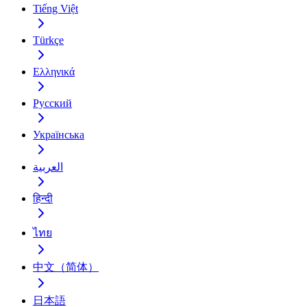
Tiếng Việt
Türkçe
Ελληνικά
Русский
Українська
العربية
हिन्दी
ไทย
中文（简体）
日本語