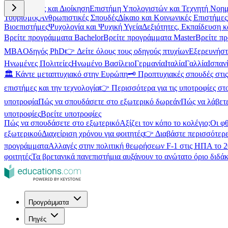
Επιχειρήσεις και Διοίκηση
Επιστήμη Υπολογιστών και Τεχνητή Νοη
Τουρισμός
Ανθρωπιστικές Σπουδές
Δίκαιο και Κοινωνικές Επιστήμες
Βιοεπιστήμες
Ψυχολογία και Ψυχική Υγεία
Δεξιότητες, Εκπαίδευση 
Βρείτε προγράμματα Bachelor
Βρείτε προγράμματα Master
Βρείτε π
MBA
Οδηγός PhD
👉 Δείτε όλους τους οδηγούς πτυχίων
Εξερευνήστ
Ηνωμένες Πολιτείες
Ηνωμένο Βασίλειο
Γερμανία
Ιταλία
Γαλλία
Ισπαν
🏛️ Κάντε μεταπτυχιακό στην Ευρώπη
🗝️ Προπτυχιακές σπουδές στ
επιστήμες και την τεχνολογία
👉 Περισσότερα για τις υποτροφίες στ
υποτροφία
Πώς να σπουδάσετε στο εξωτερικό δωρεάν
Πώς να λάβετ
υποτροφίες
Βρείτε υποτροφίες
Πώς να σπουδάσετε στο εξωτερικό
Αξίζει τον κόπο το κολέγιο;
Οι φ
εξωτερικού
Διαχείριση χρόνου για φοιτητές
👉 Διαβάστε περισσότερε
προγράμματα
Αλλαγές στην πολιτική θεωρήσεων F-1 στις ΗΠΑ το 
φοιτητές
Τα βρετανικά πανεπιστήμια αυξάνουν το ανώτατο όριο διδάκ
Προγράμματα
Πηγές