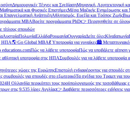
μοσύνη
Δημιουργικές Τέχνες και Σχεδίαση
Μηχανική, Αρχιτεκτονική κ
Μαθηματικά και Φυσικές Επιστήμες
Μέσα Μαζικής Ενημέρωσης και 
και Επαγγελματική Ανάπτυξη
Αθλητισμός, Ευεξία και Τρόπος Ζωής
Βιω
ρογράμματα MBA
Βρείτε προγράμματα PhD
👉 Περιηγηθείτε σε όλους
ε τίτλους σπουδών
ία
Αυστρία
Πολωνία
Ελλάδα
Ρουμανία
Ουγγαρία
Δείτε όλες
Κίνα
Ιαπωνία
ις ΗΠΑ
🌎 Go Global MBA
💃 Υποτροφία για γυναίκες
🏙️ Μεταπτυχιακ
ο educations.com
Πώς να λάβετε υποτροφία
Πώς να υποβάλετε αίτηση 
ε αθλητική υποτροφία στις ΗΠΑ
Συμβουλές για να λάβετε υποτροφία α
θηνότερες χώρες της Ευρώπης
Επιστολή ενδιαφέροντος για σπουδές στ
ς συμβουλές για σπουδές στο εξωτερικό
Τα σχέδια του Τραμπ για του
2024
Η Ολλανδία περικόπτει τους προϋπολογισμούς της τριτοβάθμιας 
τρων στις 9.535 λίρες Αγγλίας
👉 Διαβάστε περισσότερες ειδήσεις γι