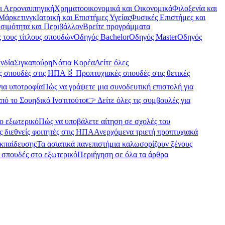
αι Αεροναυπηγική
Χρηματοοικονομικά και Οικονομικά
Φιλοξενία και
Μάρκετινγκ
Ιατρική και Επιστήμες Υγείας
Φυσικές Επιστήμες και
σιμότητα και Περιβάλλον
Βρείτε προγράμματα
 τους τίτλους σπουδών
Οδηγός Bachelor
Οδηγός Master
Οδηγός
Ινδία
Σιγκαπούρη
Νότια Κορέα
Δείτε όλες
ές σπουδές στις ΗΠΑ
🧬 Προπτυχιακές σπουδές στις θετικές
για υποτροφία
Πώς να γράψετε μια συνοδευτική επιστολή για
πό το Σουηδικό Ινστιτούτο
👉 Δείτε όλες τις συμβουλές για
ο εξωτερικό
Πώς να υποβάλετε αίτηση σε σχολές του
ς διεθνείς φοιτητές στις ΗΠΑ
Ανερχόμενα τριετή προπτυχιακά
εκπαίδευσης
Τα ασιατικά πανεπιστήμια καλωσορίζουν ξένους
α σπουδές στο εξωτερικό
Περιήγηση σε όλα τα άρθρα