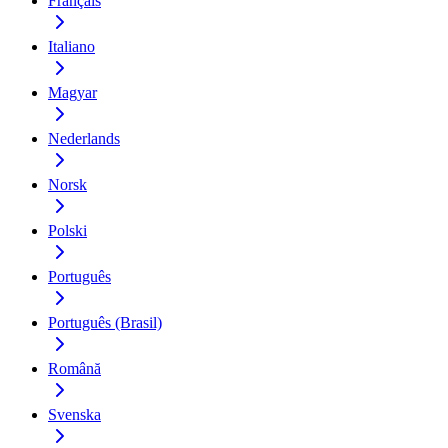
Français
Italiano
Magyar
Nederlands
Norsk
Polski
Português
Português (Brasil)
Română
Svenska