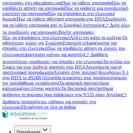
υποτροφίες στο educations.com
Πώς να λάβετε υποτροφία
Πώς να
υποβάλετε αίτηση για υποτροφία
Πώς να γράψετε μια συνοδευτική
επιστολή για υποτροφία
Πώς να σπουδάσετε στο εξωτερικό
δωρεάν
Πώς να λάβετε αθλητική υποτροφία στις ΗΠΑ
Συμβουλές
για να λάβετε υποτροφία από το Σουηδικό Ινστιτούτο
👉 Δείτε όλες
τις συμβουλές για υποτροφίες
Βρείτε υποτροφίες
Πώς να σπουδάσετε στο εξωτερικό
Αξίζει τον κόπο το κολέγιο;
Οι
φθηνότερες χώρες της Ευρώπης
Επιστολή ενδιαφέροντος για
σπουδές στο εξωτερικό
Πώς να υποβάλετε αίτηση σε σχολές του
εξωτερικού
Διαχείριση χρόνου για φοιτητές
👉 Διαβάστε
περισσότερες συμβουλές για σπουδές στο εξωτερικό
Τα σχέδια του
Τραμπ για τους διεθνείς φοιτητές στις ΗΠΑ
Ανερχόμενα τριετή
προπτυχιακά προγράμματα
Αλλαγές στην πολιτική θεωρήσεων F-1
στις ΗΠΑ το 2024
Η Ολλανδία περικόπτει τους προϋπολογισμούς
της τριτοβάθμιας εκπαίδευσης
Τα ασιατικά πανεπιστήμια
καλωσορίζουν ξένους φοιτητές
Τα βρετανικά πανεπιστήμια
αυξάνουν το ανώτατο όριο διδάκτρων στις 9.535 λίρες Αγγλίας
👉
Διαβάστε περισσότερες ειδήσεις για σπουδές στο
εξωτερικό
Περιήγηση σε όλα τα άρθρα
Προγράμματα